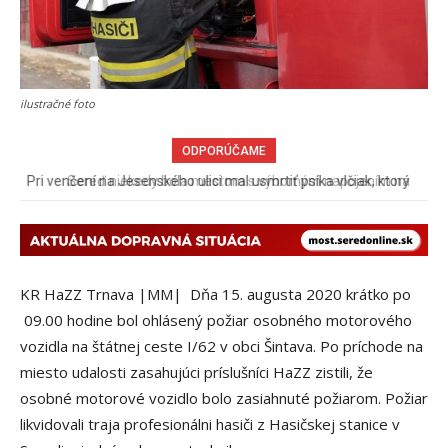
ilustračné foto
ODPORÚČAME
Sereď niekedy bola mestom s výborným napojením na
hromadnú dopravu – ANKETA
KR HaZZ Trnava |MM| Dňa 15. augusta 2020 krátko po
09.00 hodine bol ohlásený požiar osobného motorového
vozidla na štátnej ceste I/62 v obci Šintava. Po príchode na
miesto udalosti zasahujúci príslušníci HaZZ zistili, že
osobné motorové vozidlo bolo zasiahnuté požiarom. Požiar
likvidovali traja profesionálni hasiči z Hasičskej stanice v