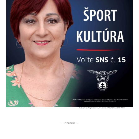
- Inzercia -