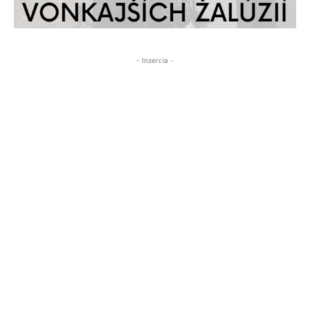
- Inzercia -