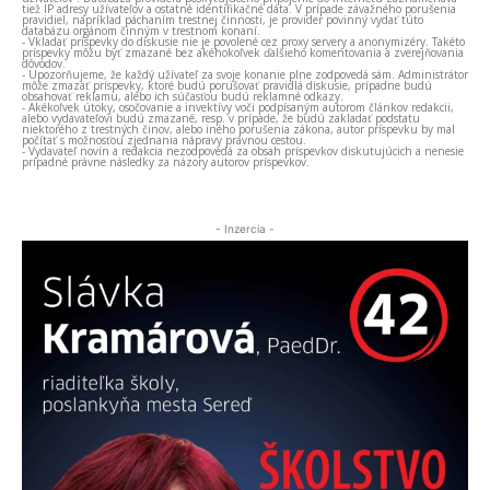
tiež IP adresy užívateľov a ostatné identifikačné dáta. V prípade závažného porušenia
pravidiel, napríklad páchaním trestnej činnosti, je provider povinný vydať túto
databázu orgánom činným v trestnom konaní.
- Vkladať príspevky do diskusie nie je povolené cez proxy servery a anonymizéry. Takéto
príspevky môžu byť zmazané bez akéhokoľvek ďalšieho komentovania a zverejňovania
dôvodov.
- Upozorňujeme, že každý užívateľ za svoje konanie plne zodpovedá sám. Administrátor
môže zmazať príspevky, ktoré budú porušovať pravidlá diskusie, prípadne budú
obsahovať reklamu, alebo ich súčasťou budú reklamné odkazy.
- Akékoľvek útoky, osočovanie a invektívy voči podpísaným autorom článkov redakcii,
alebo vydavateľovi budú zmazané, resp. v prípade, že budú zakladať podstatu
niektorého z trestných činov, alebo iného porušenia zákona, autor príspevku by mal
počítať s možnosťou zjednania nápravy právnou cestou.
- Vydavateľ novín a redakcia nezodpovedá za obsah príspevkov diskutujúcich a nenesie
prípadné právne následky za názory autorov príspevkov.
- Inzercia -