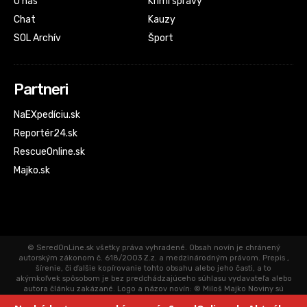
O nás
Krimi správy
Chat
Kauzy
SOL Archív
Šport
Partneri
NaEXpedíciu.sk
Reportér24.sk
RescueOnline.sk
Majko.sk
© SeredOnLine.sk všetky práva vyhradené. Obsah novín je chránený
autorským zákonom č. 618/2003 Z.z. a medzinárodným právom. Prepis ,
šírenie, či ďalšie kopírovanie tohto obsahu alebo jeho časti, a to
akýmkoľvek spôsobom je bez predchádzajúceho súhlasu vydavateľa alebo
autora článku zakázané. Logo a názov novín: © Miloš Majko Noviny sú
aktualizované priebežne. Články uverejnené na SeredOnLine.sk