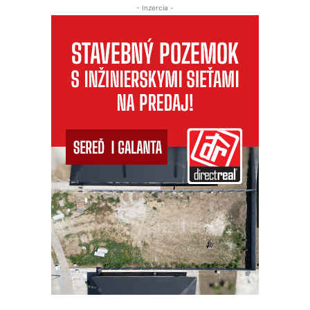
- Inzercia -