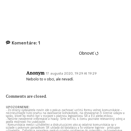
Komentáre:
1
Obnoviť ⭯
Anonym
17. augusta 2020, 19:29 At 19:29
Nebolo to v obci, ale nevadí.
Comments are closed.
UPOZORNENIE:
- Zo strany vydavateľa novín ide o pokus zachovať určitú formu voľnej komunikácie –
nezneužívajte túto snahu na osočovanie kohokoľvek, na ohováranie či šírenie údajov a
správ, ktoré by mohli byť v rozpore s platnou legislatívou SR a EÚ alebo etikou.
- Nešírte neoverené informácie a hoaxy. Šírte len to, k čomu poznáte relevantný zdroj a
podľa možnosti ho uvádzajte.
- Komunikácia medzi užívateľmi a diskutujúcimi ako aj ostatná komunikácia sa v
súlade s právnym poriadkom SR ukladá do databázy a to vrátane loginov - prístupov
užívateľov . Databáza providera poskytujúceho pripojenie do internetu zaznamenáva