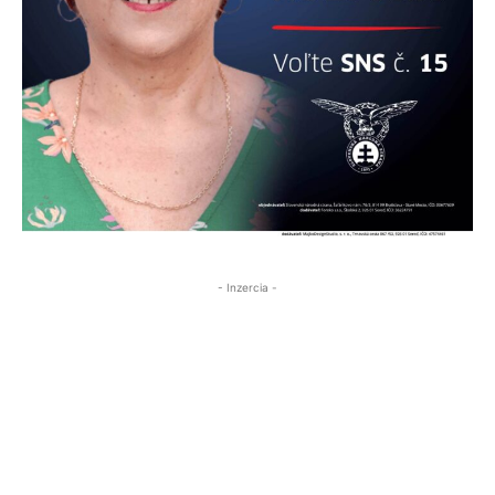
- Inzercia -