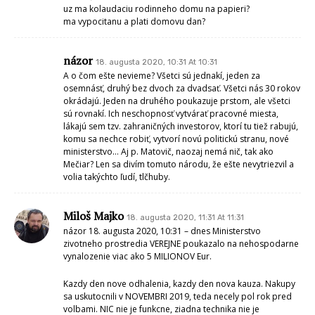
uz ma kolaudaciu rodinneho domu na papieri?
ma vypocitanu a plati domovu dan?
názor
18. augusta 2020, 10:31 At 10:31
A o čom ešte nevieme? Všetci sú jednakí, jeden za
osemnásť, druhý bez dvoch za dvadsať. Všetci nás 30 rokov
okrádajú. Jeden na druhého poukazuje prstom, ale všetci
sú rovnakí. Ich neschopnosť vytvárať pracovné miesta,
lákajú sem tzv. zahraničných investorov, ktorí tu tiež rabujú,
komu sa nechce robiť, vytvorí novú politickú stranu, nové
ministerstvo… Aj p. Matovič, naozaj nemá nič, tak ako
Mečiar? Len sa divím tomuto národu, že ešte nevytriezvil a
volia takýchto ľudí, tlčhuby.
Miloš Majko
18. augusta 2020, 11:31 At 11:31
názor 18. augusta 2020, 10:31 – dnes Ministerstvo
zivotneho prostredia VEREJNE poukazalo na nehospodarne
vynalozenie viac ako 5 MILIONOV Eur.
Kazdy den nove odhalenia, kazdy den nova kauza. Nakupy
sa uskutocnili v NOVEMBRI 2019, teda necely pol rok pred
volbami. NIC nie je funkcne, ziadna technika nie je