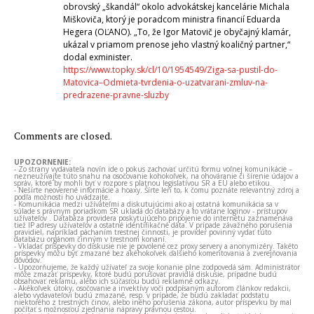
obrovský „škandál“ okolo advokátskej kancelárie Michala
Miškoviča, ktorý je poradcom ministra financií Eduarda
Hegera (OĽANO). „To, že Igor Matovič je obyčajný klamár,
ukázal v priamom prenose jeho vlastný koaličný partner,“
dodal exminister.
https://www.topky.sk/cl/10/1954549/Ziga-sa-pustil-do-
Matovica–Odmieta-tvrdenia-o-uzatvarani-zmluv-na-
predrazene-pravne-sluzby
Comments are closed.
UPOZORNENIE:
- Zo strany vydavateľa novín ide o pokus zachovať určitú formu voľnej komunikácie –
nezneužívajte túto snahu na osočovanie kohokoľvek, na ohováranie či šírenie údajov a
správ, ktoré by mohli byť v rozpore s platnou legislatívou SR a EÚ alebo etikou.
- Nešírte neoverené informácie a hoaxy. Šírte len to, k čomu poznáte relevantný zdroj a
podľa možnosti ho uvádzajte.
- Komunikácia medzi užívateľmi a diskutujúcimi ako aj ostatná komunikácia sa v
súlade s právnym poriadkom SR ukladá do databázy a to vrátane loginov - prístupov
užívateľov . Databáza providera poskytujúceho pripojenie do internetu zaznamenáva
tiež IP adresy užívateľov a ostatné identifikačné dáta. V prípade závažného porušenia
pravidiel, napríklad páchaním trestnej činnosti, je provider povinný vydať túto
databázu orgánom činným v trestnom konaní.
- Vkladať príspevky do diskusie nie je povolené cez proxy servery a anonymizéry. Takéto
príspevky môžu byť zmazané bez akéhokoľvek ďalšieho komentovania a zverejňovania
dôvodov.
- Upozorňujeme, že každý užívateľ za svoje konanie plne zodpovedá sám. Administrátor
môže zmazať príspevky, ktoré budú porušovať pravidlá diskusie, prípadne budú
obsahovať reklamu, alebo ich súčasťou budú reklamné odkazy.
- Akékoľvek útoky, osočovanie a invektívy voči podpísaným autorom článkov redakcii,
alebo vydavateľovi budú zmazané, resp. v prípade, že budú zakladať podstatu
niektorého z trestných činov, alebo iného porušenia zákona, autor príspevku by mal
počítať s možnosťou zjednania nápravy právnou cestou.