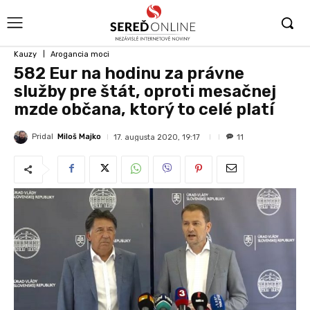
Kauzy
Arogancia moci
582 Eur na hodinu za právne
služby pre štát, oproti mesačnej
mzde občana, ktorý to celé platí
Pridal
Miloš Majko
17. augusta 2020, 19:17
11