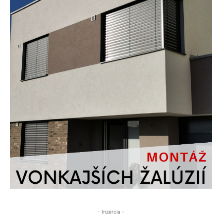
- Inzercia -