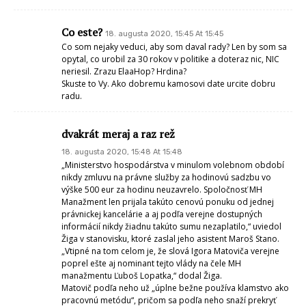
Co este?
18. augusta 2020, 15:45 At 15:45
Co som nejaky veduci, aby som daval rady? Len by som sa
opytal, co urobil za 30 rokov v politike a doteraz nic, NIC
neriesil. Zrazu ElaaHop? Hrdina?
Skuste to Vy. Ako dobremu kamosovi date urcite dobru
radu.
dvakrát meraj a raz rež
18. augusta 2020, 15:48 At 15:48
„Ministerstvo hospodárstva v minulom volebnom období
nikdy zmluvu na právne služby za hodinovú sadzbu vo
výške 500 eur za hodinu neuzavrelo. Spoločnosť MH
Manažment len prijala takúto cenovú ponuku od jednej
právnickej kancelárie a aj podľa verejne dostupných
informácií nikdy žiadnu takúto sumu nezaplatilo,“ uviedol
Žiga v stanovisku, ktoré zaslal jeho asistent Maroš Stano.
„Vtipné na tom celom je, že slová Igora Matoviča verejne
poprel ešte aj nominant tejto vlády na čele MH
manažmentu Ľuboš Lopatka,“ dodal Žiga.
Matovič podľa neho už „úplne bežne používa klamstvo ako
pracovnú metódu“, pričom sa podľa neho snaží prekryť