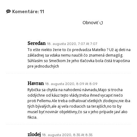
Komentáre:
11
Obnoviť ⭯
Seredan
18. augusta 2020, 7:07 At 7:07
To ešte niekto žerie to čo predvadza Matelko ? Už aj deti na
základnej sa vďaka nemu naučili čo znamená demagóg.
Súhlasím so Smečkom že jeho tlačovka bola čistá trapošina
pre jednoduchých
Havran
18. augusta 2020, 8:09 At 8:09
Rybička sa chytila na nahodenú návnadu,Majo si trocha
oddýchne od káuz tejto vlády,treba ihneď vycapiť niečo
proti Pellemu.Ale treba odhalovať všetkých zlodejov,nie iba
tých bývalých,ale aj veľa rodiacich sa terajších,no to by
musel byť novinár objektívny,čo sa v jeho prípade javí ako
fikcia.
zlodej
18. augusta 2020, 8:35 At 8:35