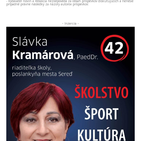
- Vydavateľ novín a redakcia nezodpovedá za obsah príspevkov diskutujúcich a nenesie
prípadné právne následky za názory autorov príspevkov.
- Inzercia -