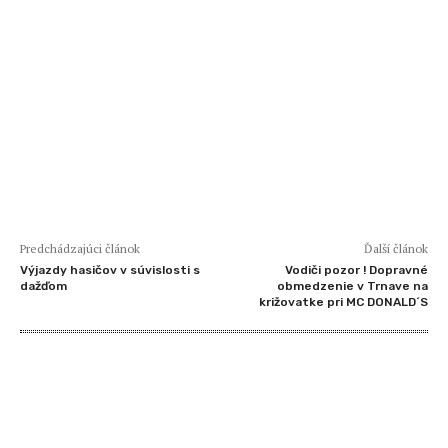
Predchádzajúci článok
Ďalší článok
Výjazdy hasičov v súvislosti s
Vodiči pozor ! Dopravné
dažďom
obmedzenie v Trnave na
križovatke pri MC DONALD´S