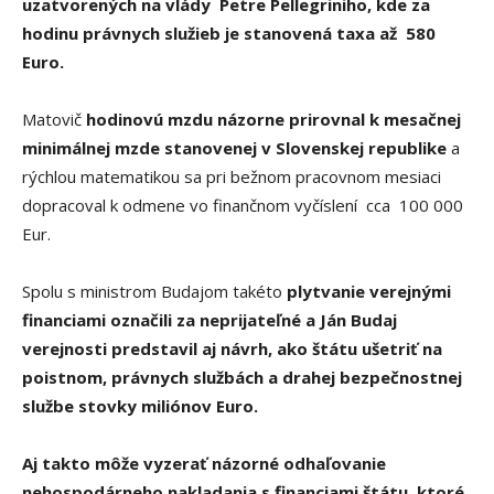
uzatvorených na vlády Petre Pellegriniho, kde za
hodinu právnych služieb je stanovená taxa až 580
Euro.
Matovič
hodinovú mzdu názorne prirovnal k mesačnej
minimálnej mzde stanovenej v Slovenskej republike
a
rýchlou matematikou sa pri bežnom pracovnom mesiaci
dopracoval k odmene vo finančnom vyčíslení cca 100 000
Eur.
Spolu s ministrom Budajom takéto
plytvanie verejnými
financiami označili za neprijateľné a Ján Budaj
verejnosti predstavil aj návrh, ako štátu ušetriť na
poistnom, právnych službách a drahej bezpečnostnej
službe stovky miliónov Euro.
Aj takto môže vyzerať názorné odhaľovanie
nehospodárneho nakladania s financiami štátu, ktoré