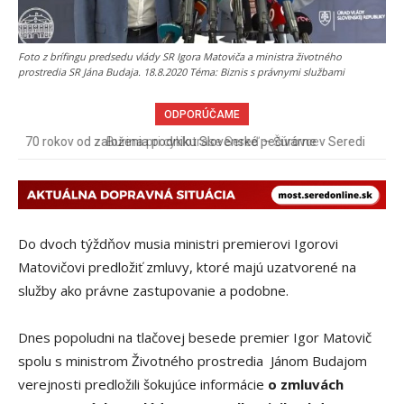
Foto z brífingu predsedu vlády SR Igora Matoviča a ministra životného
prostredia SR Jána Budaja. 18.8.2020 Téma: Biznis s právnymi službami
ODPORÚČAME
Burina pri cyklotrase Sereď – Šúrovce
Do dvoch týždňov musia ministri premierovi Igorovi
Matovičovi predložiť zmluvy, ktoré majú uzatvorené na
služby ako právne zastupovanie a podobne.
Dnes popoludni na tlačovej besede premier Igor Matovič
spolu s ministrom Životného prostredia Jánom Budajom
verejnosti predložili šokujúce informácie
o zmluvách