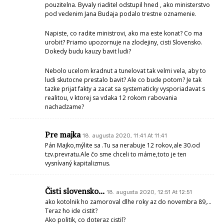
pouzitelna. Byvaly riaditel odstupil hned , ako ministerstvo
pod vedenim Jana Budaja podalo trestne oznamenie.
Napiste, co radite ministrovi, ako ma este konat? Co ma
urobit? Priamo upozornuje na zlodejiny, cisti Slovensko.
Dokedy budu kauzy bavit ludi?
Nebolo ucelom kradnut a tunelovat tak velmi vela, aby to
ludi skutocne prestalo bavit? Ale co bude potom? Je tak
tazke prijat fakty a zacat sa systematicky vysporiadavat s
realitou, v ktorej sa vdaka 12 rokom rabovania
nachadzame?
Pre majka
18. augusta 2020, 11:41 At 11:41
Pán Majko,mýlite sa .Tu sa nerabuje 12 rokov,ale 30.od
tzv.prevratu.Ale čo sme chceli to máme,toto je ten
vysnívaný kapitalizmus.
Čisti slovensko...
18. augusta 2020, 12:51 At 12:51
ako kotolnik ho zamoroval dlhe roky az do novembra 89,…
Teraz ho ide cistit?
Ako politik, co doteraz cistil?