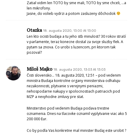
Zatial vidim len TOTO by sme mali, TOTO by sme chceli, …a
len mikrofony.
Jasne, do volieb vydrzi a potom zasluzeny dôchodok
Otazka
18. augusta 2020, 13:00 At 13:00
Len kto ocisti budaja a tu jeho stb minulost? 30 rokov straší
v parlamente, teraz konecne dostal za svoje sluzby flek. A
pytam sa znova. Co urobi s luzencom, pri ktorom tak
pozoval?
Miloš Majko
18. augusta 2020, 13:03 At 13:03
Čisti slovensko… 18. augusta 2020, 12:51 – pod vedenim
ministra Budaja kontrolne organy ministerstva odhaluju
nezakonnosti, plytvanie s verejnymi peniazmi,
nehospodarne nakupy v spolocnostiach patriacich pod
MZP a nevyhodne zmluvy pre stat.
Minsterstvo pod vedenim Budaja podava trestne
oznamenia. Dnes na tlacovke oznamil vyplytvanie viac ako 5
200 000 Eur.
Co by podla Vas konkretne mal minister Budaj este urobit ?