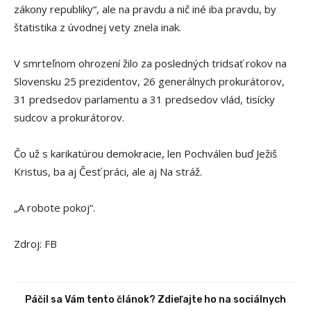
zákony republiky“, ale na pravdu a nič iné iba pravdu, by
štatistika z úvodnej vety znela inak.
V smrteľnom ohrození žilo za posledných tridsať rokov na
Slovensku 25 prezidentov, 26 generálnych prokurátorov,
31 predsedov parlamentu a 31 predsedov vlád, tisícky
sudcov a prokurátorov.
Čo už s karikatúrou demokracie, len Pochválen buď Ježiš
Kristus, ba aj Česť práci, ale aj Na stráž.
„A robote pokoj“.
Zdroj: FB
Páčil sa Vám tento článok? Zdieľajte ho na sociálnych