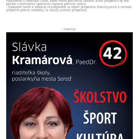
niektorého z trestných činov, alebo iného porušenia zákona, autor príspevku by mal
počítať s možnosťou zjednania nápravy právnou cestou.
- Vydavateľ novín a redakcia nezodpovedá za obsah príspevkov diskutujúcich a nenesie
prípadné právne následky za názory autorov príspevkov.
- Inzercia -