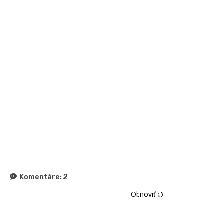
Komentáre:
2
Obnoviť ⭯