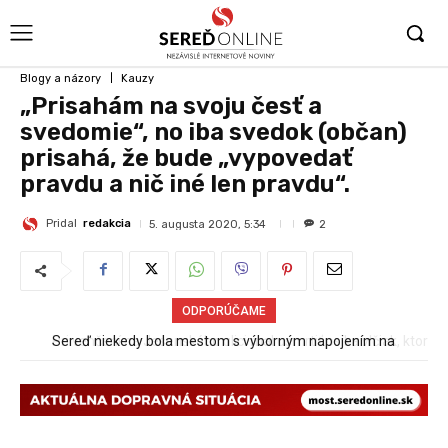
Blogy a názory
Kauzy
„Prisahám na svoju česť a
svedomie“, no iba svedok (občan)
prisahá, že bude „vypovedať
pravdu a nič iné len pravdu“.
Pridal
redakcia
5. augusta 2020, 5:34
2
ODPORÚČAME
Sereď niekedy bola mestom s výborným napojením na
Pri venčení na Jesenského ulici mal usmrtiť psíka vlčiak, ktorý
hromadnú dopravu – ANKETA
mal voľne behať