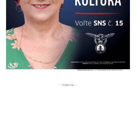
- Inzercia -