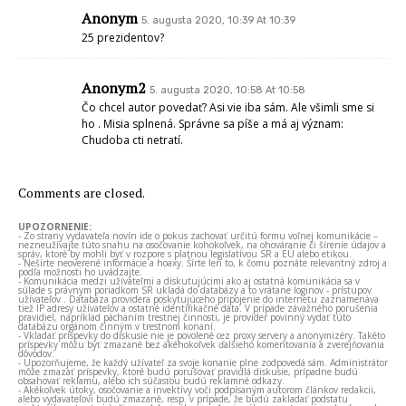
Anonym
5. augusta 2020, 10:39 At 10:39
25 prezidentov?
Anonym2
5. augusta 2020, 10:58 At 10:58
Čo chcel autor povedať? Asi vie iba sám. Ale všimli sme si
ho . Misia splnená. Správne sa píše a má aj význam:
Chudoba cti netratí.
Comments are closed.
UPOZORNENIE:
- Zo strany vydavateľa novín ide o pokus zachovať určitú formu voľnej komunikácie –
nezneužívajte túto snahu na osočovanie kohokoľvek, na ohováranie či šírenie údajov a
správ, ktoré by mohli byť v rozpore s platnou legislatívou SR a EÚ alebo etikou.
- Nešírte neoverené informácie a hoaxy. Šírte len to, k čomu poznáte relevantný zdroj a
podľa možnosti ho uvádzajte.
- Komunikácia medzi užívateľmi a diskutujúcimi ako aj ostatná komunikácia sa v
súlade s právnym poriadkom SR ukladá do databázy a to vrátane loginov - prístupov
užívateľov . Databáza providera poskytujúceho pripojenie do internetu zaznamenáva
tiež IP adresy užívateľov a ostatné identifikačné dáta. V prípade závažného porušenia
pravidiel, napríklad páchaním trestnej činnosti, je provider povinný vydať túto
databázu orgánom činným v trestnom konaní.
- Vkladať príspevky do diskusie nie je povolené cez proxy servery a anonymizéry. Takéto
príspevky môžu byť zmazané bez akéhokoľvek ďalšieho komentovania a zverejňovania
dôvodov.
- Upozorňujeme, že každý užívateľ za svoje konanie plne zodpovedá sám. Administrátor
môže zmazať príspevky, ktoré budú porušovať pravidlá diskusie, prípadne budú
obsahovať reklamu, alebo ich súčasťou budú reklamné odkazy.
- Akékoľvek útoky, osočovanie a invektívy voči podpísaným autorom článkov redakcii,
alebo vydavateľovi budú zmazané, resp. v prípade, že budú zakladať podstatu