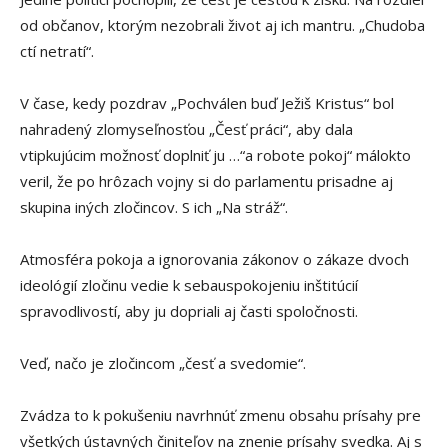
od občanov, ktorým nezobrali život aj ich mantru. „Chudoba
ctí netratí“.
V čase, kedy pozdrav „Pochválen buď Ježiš Kristus“ bol
nahradený zlomyseľnosťou „Česť práci“, aby dala
vtipkujúcim možnosť doplniť ju …“a robote pokoj“ málokto
veril, že po hrôzach vojny si do parlamentu prisadne aj
skupina iných zločincov. S ich „Na stráž“.
Atmosféra pokoja a ignorovania zákonov o zákaze dvoch
ideológií zločinu vedie k sebauspokojeniu inštitúcií
spravodlivostí, aby ju dopriali aj časti spoločnosti.
Veď, načo je zločincom „česť a svedomie“.
Zvádza to k pokušeniu navrhnúť zmenu obsahu prísahy pre
všetkých ústavných činiteľov na znenie prísahy svedka. Aj s