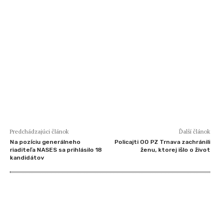
Predchádzajúci článok
Ďalší článok
Na pozíciu generálneho
Policajti OO PZ Trnava zachránili
riaditeľa NASES sa prihlásilo 18
ženu, ktorej išlo o život
kandidátov