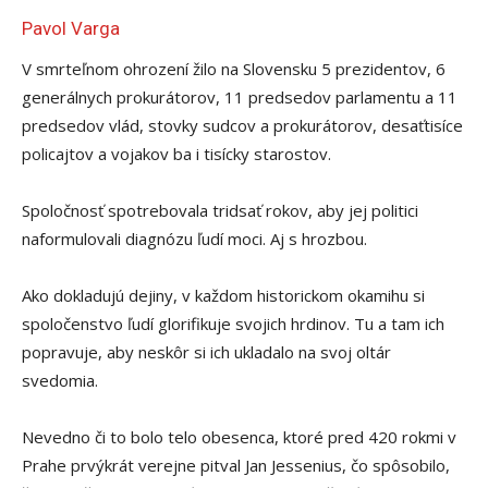
Pavol Varga
V smrteľnom ohrození žilo na Slovensku 5 prezidentov, 6
generálnych prokurátorov, 11 predsedov parlamentu a 11
predsedov vlád, stovky sudcov a prokurátorov, desaťtisíce
policajtov a vojakov ba i tisícky starostov.
Spoločnosť spotrebovala tridsať rokov, aby jej politici
naformulovali diagnózu ľudí moci. Aj s hrozbou.
Ako dokladujú dejiny, v každom historickom okamihu si
spoločenstvo ľudí glorifikuje svojich hrdinov. Tu a tam ich
popravuje, aby neskôr si ich ukladalo na svoj ol
tár
svedomia.
Nevedno či to bolo telo obesenca, ktoré pred 420 rokmi v
Prahe prvýkrát verejne pitval Jan Jessenius, čo spôsobilo,