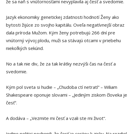
že sa naň s vnútornosťami nevyplavila aj česť a svedomie.
Jazyk ekonomiky genetickej zdatnosti hodnotí Ženy ako
bytosti žijúce zo svojho kapitálu. Oveľa negatívnejší obraz
dala príroda Mužom. Kým ženy potrebujú 266 dní pre
vnútorný vývoj plodu, muži sa stávajú otcami v priebehu
niekoľkých sekúnd.
No a tak nie div, že za tak krátky nezvýši čas na česť a
svedomie.
Kým pol sveta si hudie – „Chudoba ctí netratí“ – Wiliam
Shakespeare oponuje slovami – „Jediným ziskom človeka je
česť“.
A dodáva – „Vezmite mi česť a vzali ste mi život“.
Jedine politici pochopili, že česť je cestou k zisku. Na rozdiel