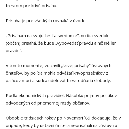
trestom pre krivú prísahu.
Prísaha je pre všetkých rovnaká v úvode.
„Prisahám na svoju česť a svedomie“, no iba svedok
(občan) prisahá, že bude „vypovedať pravdu a nič iné len
pravdu“.
V tomto momente, vo chvíli „krivej prísahy“ ústavných
činiteľov, by polícia mohla odvážať krivoprísažníkov z
palácov moci a sudca udeľovať trest odňatia slobody.
Podľa ekonomických pravidiel, Násobku príjmov politikov
odvodených od priemernej mzdy občanov.
Obdobie tridsiatich rokov po Novembri ´89 dokladuje, že v
prípade, kedy by ústavní činitelia neprisahali na „ústavu a