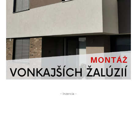
- Inzercia -