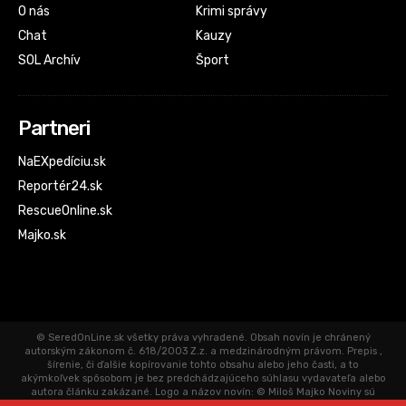
O nás
Krimi správy
Chat
Kauzy
SOL Archív
Šport
Partneri
NaEXpedíciu.sk
Reportér24.sk
RescueOnline.sk
Majko.sk
© SeredOnLine.sk všetky práva vyhradené. Obsah novín je chránený
autorským zákonom č. 618/2003 Z.z. a medzinárodným právom. Prepis ,
šírenie, či ďalšie kopírovanie tohto obsahu alebo jeho časti, a to
akýmkoľvek spôsobom je bez predchádzajúceho súhlasu vydavateľa alebo
autora článku zakázané. Logo a názov novín: © Miloš Majko Noviny sú
aktualizované priebežne. Články uverejnené na SeredOnLine.sk