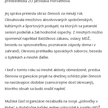
predsedníčka ZO Jaroslava Horváthová.
Jej správa priniesla obraz činnosti za minulý rok.
Obsahovala množstvo absolvovaných spoločenských,
kultúrnych a športových podujatí, na ktorých sa patanskí
seniori podieľali a žali hodnotné úspechy. Z mnohých možno
spomenúť napríklad Batôžkovú zábavu, oslavy MDŽ,
besedu so spisovateľkou, poznávacie zájazdy doma i v
zahraničí, Okresnú prehliadku speváckych súborov, besedu
o bylinkách a mnohé ďalšie.
I keď v tomto roku sú mnohé aktivity obmedzené, predsa
členovia organizácie prijali na dnešnej schôdzi plán činnosti
na nastávajúce obdobie (samozrejme dosť okresaný),
ktorého obsah sa budú snažiť naplniť.
Mužská časť organizácie nezabudla na svoje „polovičky v
klube“ a dodatočne každej jednej odovzdali k sviatku MDŽ