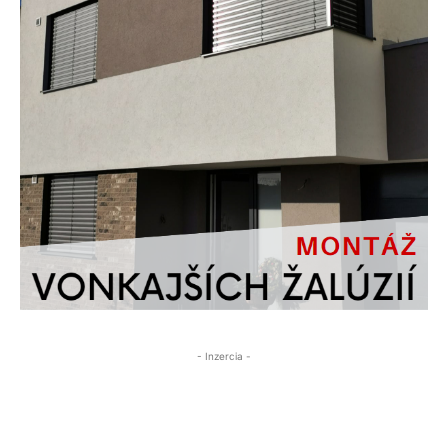
- Inzercia -