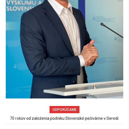
ODPORÚČAME
Sereď niekedy bola mestom s výborným napojením na
hromadnú dopravu – ANKETA