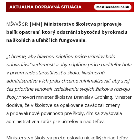
MŠVVŠ SR |MM|
Ministerstvo školstva pripravuje
balík opatrení, ktorý odstráni zbytočnú byrokraciu
na školách a uľahčí ich fungovanie.
„Chceme, aby hlavnou náplňou práce učiteľov bolo
odovzdávať vedomosti a aby náplňou práce riaditeľov bola
v prvom rade starostlivosť o školu. Nadmernú
administratívu v ich práci chceme minimalizovať, aby svoj
čas prioritne venovali vzdelávaniu svojich žiakov a rozvoju
školy,“
hovorí minister školstva Branislav Gröhling. Minister
dodáva, že v školstve sa opakovane zavádzali zmeny
a pridávali nové povinnosti pre školy, čím sa zvyšovala
administratívna záťaž pre učiteľov a riaditeľov.
Ministerstvo školstva preto oslovilo niekoľkých riaditeľov