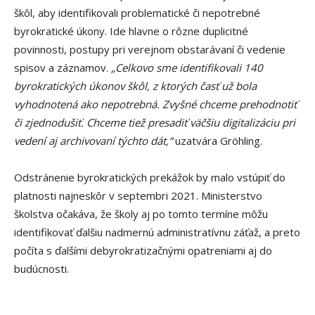
škôl, aby identifikovali problematické či nepotrebné
byrokratické úkony. Ide hlavne o rôzne duplicitné
povinnosti, postupy pri verejnom obstarávaní či vedenie
spisov a záznamov.
„Celkovo sme identifikovali 140
byrokratických úkonov škôl, z ktorých časť už bola
vyhodnotená ako nepotrebná. Zvyšné chceme prehodnotiť
či zjednodušiť. Chceme tiež presadiť väčšiu digitalizáciu pri
vedení aj archivovaní týchto dát,“
uzatvára Gröhling.
Odstránenie byrokratických prekážok by malo vstúpiť do
platnosti najneskôr v septembri 2021. Ministerstvo
školstva očakáva, že školy aj po tomto termíne môžu
identifikovať ďalšiu nadmernú administratívnu záťaž, a preto
počíta s ďalšími debyrokratizačnými opatreniami aj do
budúcnosti.