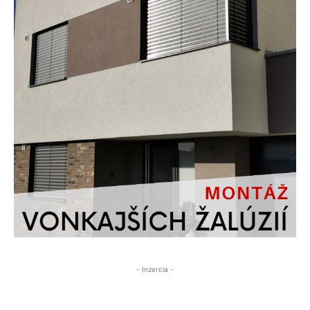
- Inzercia -