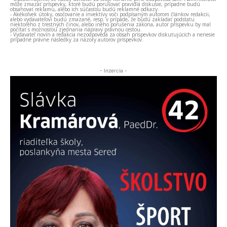
môže zmazať príspevky, ktoré budú porušovať pravidlá diskusie, prípadne budú
obsahovať reklamu, alebo ich súčasťou budú reklamné odkazy.
- Akékoľvek útoky, osočovanie a invektívy voči podpísaným autorom článkov redakcii,
alebo vydavateľovi budú zmazané, resp. v prípade, že budú zakladať podstatu
niektorého z trestných činov, alebo iného porušenia zákona, autor príspevku by mal
počítať s možnosťou zjednania nápravy právnou cestou.
- Vydavateľ novín a redakcia nezodpovedá za obsah príspevkov diskutujúcich a nenesie
prípadné právne následky za názory autorov príspevkov.
- Inzercia -