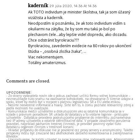
kaderník
29. júla 2020, 14:36 At 14:36
Ak TOTO individum je minister školstva, tak ja som úžasný
vizážista a kaderník.
Neodpostím si poznámku, že ak toto individum vidím s
okuliarmi na zátylku, že by som mu takú je-bol po
plechavom čele…aby lepšie videl dopredu, ako dozadu.
Chce odstrániť byrokraciu???
Byrokraciou, zavedením evidecie na 80 rokov po ukončení
štúdia – „osobná zložka žiaka“, …
Viac nekomentujem.
Totálny amaterizmus.
Comments are closed.
UPOZORNENIE:
- Zo strany vydavateľa novín ide o pokus zachovať určitú formu voľnej komunikácie –
nezneužívajte túto snahu na osočovanie kohokoľvek, na ohováranie či šírenie údajov a
správ, ktoré by mohli byť v rozpore s platnou legislatívou SR a EÚ alebo etikou.
- Nešírte neoverené informácie a hoaxy. Šírte len to, k čomu poznáte relevantný zdroj a
podľa možnosti ho uvádzajte.
- Komunikácia medzi užívateľmi a diskutujúcimi ako aj ostatná komunikácia sa v
súlade s právnym poriadkom SR ukladá do databázy a to vrátane loginov - prístupov
užívateľov . Databáza providera poskytujúceho pripojenie do internetu zaznamenáva
tiež IP adresy užívateľov a ostatné identifikačné dáta. V prípade závažného porušenia
pravidiel, napríklad páchaním trestnej činnosti, je provider povinný vydať túto
databázu orgánom činným v trestnom konaní.
- Vkladať príspevky do diskusie nie je povolené cez proxy servery a anonymizéry. Takéto
príspevky môžu byť zmazané bez akéhokoľvek ďalšieho komentovania a zverejňovania
dôvodov.
- Upozorňujeme, že každý užívateľ za svoje konanie plne zodpovedá sám. Administrátor