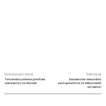
Predchádzajúci článok
Ďalší článok
Tatranská Lomnica privítala
Zasadnutie obecného
rekreantov zo Serede
zastupiteľstva vo Váhovciach
už zajtra !