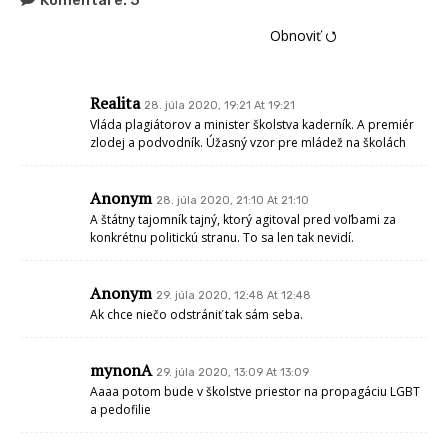
Obnoviť ⭯
Realita
28. júla 2020, 19:21 At 19:21
Vláda plagiátorov a minister školstva kaderník. A premiér
zlodej a podvodník. Úžasný vzor pre mládež na školách
Anonym
28. júla 2020, 21:10 At 21:10
A štátny tajomník tajný, ktorý agitoval pred voľbami za
konkrétnu politickú stranu. To sa len tak nevidí.
Anonym
29. júla 2020, 12:48 At 12:48
Ak chce niečo odstrániť tak sám seba.
mynonA
29. júla 2020, 13:09 At 13:09
Aaaa potom bude v školstve priestor na propagáciu LGBT
a pedofilie