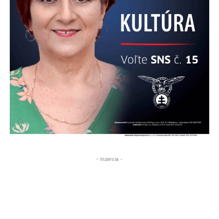
- Inzercia -