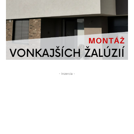
- Inzercia -