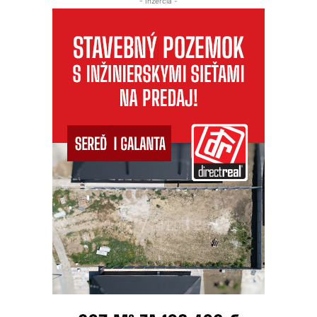
- Inzercia -