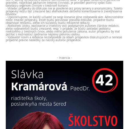
pravidiel, napríklad páchaním trestnej činnosti, je provider povinný vydať túto
databázu orgánom činným v trestnom konaní.
- Vkladať príspevky do diskusie nie je povolené cez proxy servery a anonymizéry. Takéto
príspevky môžu byť zmazané bez akéhokoľvek ďalšieho komentovania a zverejňovania
dôvodov.
- Upozorňujeme, že každý užívateľ za svoje konanie plne zodpovedá sám. Administrátor
môže zmazať príspevky, ktoré budú porušovať pravidlá diskusie, prípadne budú
obsahovať reklamu, alebo ich súčasťou budú reklamné odkazy.
- Akékoľvek útoky, osočovanie a invektívy voči podpísaným autorom článkov redakcii,
alebo vydavateľovi budú zmazané, resp. v prípade, že budú zakladať podstatu
niektorého z trestných činov, alebo iného porušenia zákona, autor príspevku by mal
počítať s možnosťou zjednania nápravy právnou cestou.
- Vydavateľ novín a redakcia nezodpovedá za obsah príspevkov diskutujúcich a nenesie
prípadné právne následky za názory autorov príspevkov.
- Inzercia -