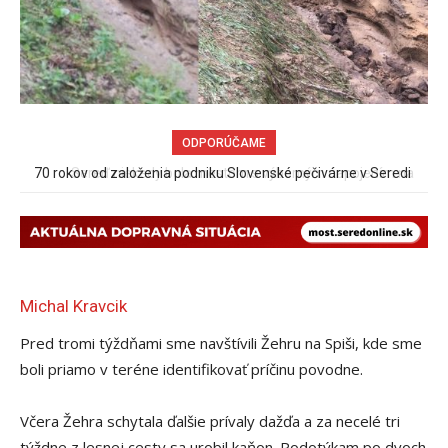
ODPORÚČAME
Sereď niekedy bola mestom s výborným napojením na
hromadnú dopravu – ANKETA
Michal Kravcik
Pred tromi týždňami sme navštívili Žehru na Spiši, kde sme
boli priamo v teréne identifikovať príčinu povodne.
Včera Žehra schytala ďalšie prívaly dažďa a za necelé tri
týždne z lesnej cesty sa urobil kaňon. Podotýkam po dvoch