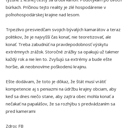
búrkach. Príčinou tejto reality je zlé hospodárenie v
poľnohospodárskej krajine nad lesom.
Trpezlivo presviedčam svojich bývalých kamarátov a teraz
politikov, že je najvyšší čas konať, nie teoretizovať, ale
konať. Treba zabudnúť na pravdepodobnosť výs
kytu
extrémnych zrážok. Storočné zrážky sa opakujú už takmer
každý rok a nie len to. Zvyšujú sa extrémy a bude ešte
horšie, ak neobnovíme poškodenú krajinu.
Ešte dodávam, že toto je dôkaz, že štát musí vrátiť
kompetencie aj s peniazmi na údržbu krajiny obciam, aby
keď sa dnes niečo stane, aby zajtra obec mohla konať a
nečakať na papalášov, že sa rozhýbu s predvádzaním sa
pred kamerami
Zdroj: FB