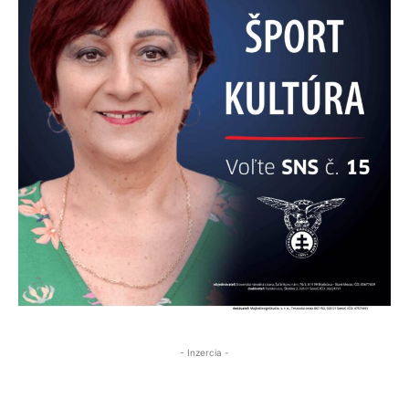
- Inzercia -