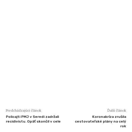
Predchádzajúci článok
Ďalší článok
Policajti PMJ v Seredi zadržali
Koronakríza zrušila
recidivistu. Opäť skončil v cele
cestovateľské plány na celý
rok