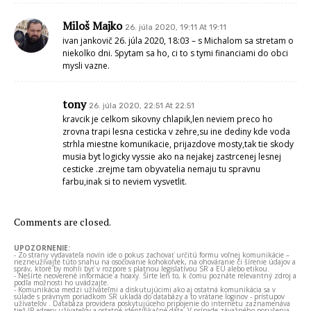
Miloš Majko
26. júla 2020, 19:11 At 19:11
ivan jankovič 26. júla 2020, 18:03 – s Michalom sa stretam o
niekolko dni. Spytam sa ho, ci to s tymi financiami do obci
mysli vazne.
tony
26. júla 2020, 22:51 At 22:51
kravcik je celkom sikovny chlapik,len neviem preco ho
zrovna trapi lesna cesticka v zehre,su ine dediny kde voda
strhla miestne komunikacie, prijazdove mosty,tak tie skody
musia byt logicky vyssie ako na nejakej zastrcenej lesnej
cesticke .zrejme tam obyvatelia nemaju tu spravnu
farbu,inak si to neviem vysvetlit.
Comments are closed.
UPOZORNENIE:
- Zo strany vydavateľa novín ide o pokus zachovať určitú formu voľnej komunikácie –
nezneužívajte túto snahu na osočovanie kohokoľvek, na ohováranie či šírenie údajov a
správ, ktoré by mohli byť v rozpore s platnou legislatívou SR a EÚ alebo etikou.
- Nešírte neoverené informácie a hoaxy. Šírte len to, k čomu poznáte relevantný zdroj a
podľa možnosti ho uvádzajte.
- Komunikácia medzi užívateľmi a diskutujúcimi ako aj ostatná komunikácia sa v
súlade s právnym poriadkom SR ukladá do databázy a to vrátane loginov - prístupov
užívateľov . Databáza providera poskytujúceho pripojenie do internetu zaznamenáva
tiež IP adresy užívateľov a ostatné identifikačné dáta. V prípade závažného porušenia