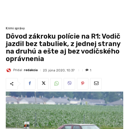
Krimi správy
Dôvod zákroku polície na R1: Vodič
jazdil bez tabuliek, z jednej strany
na druhú a ešte aj bez vodičského
oprávnenia
Pridal
redakcia
23. júna 2020, 10:37
1