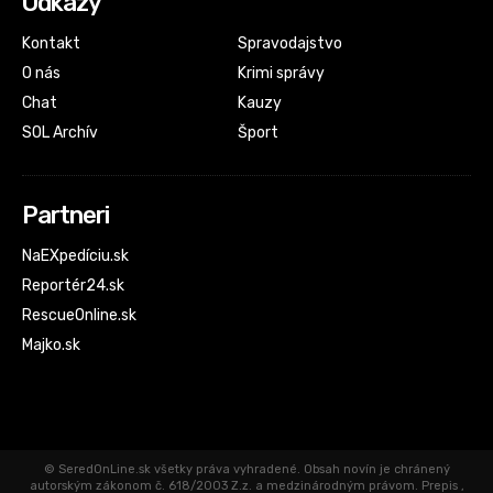
Odkazy
Kontakt
Spravodajstvo
O nás
Krimi správy
Chat
Kauzy
SOL Archív
Šport
Partneri
NaEXpedíciu.sk
Reportér24.sk
RescueOnline.sk
Majko.sk
© SeredOnLine.sk všetky práva vyhradené. Obsah novín je chránený
autorským zákonom č. 618/2003 Z.z. a medzinárodným právom. Prepis ,