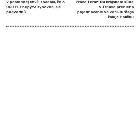
V poslednej chvíli zbadala, že 6
Práve teraz: Na krajskom súde
000 Eur nepýta synovec, ale
v Trnave prebieha
podvodník
pojednávanie vo veci Jurčaga
žaluje Holičku