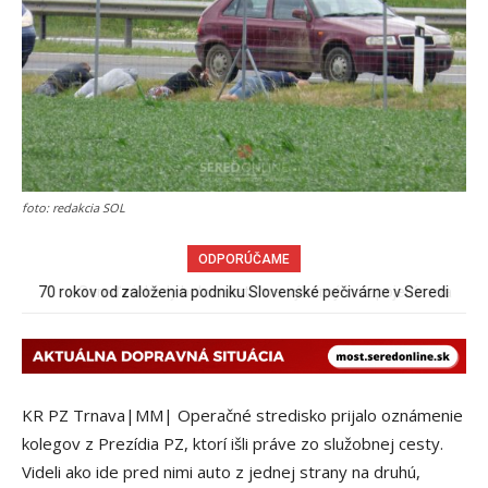
foto: redakcia SOL
ODPORÚČAME
Sereď niekedy bola mestom s výborným napojením na
hromadnú dopravu – ANKETA
KR PZ Trnava|MM| Operačné stredisko prijalo oznámenie
kolegov z Prezídia PZ, ktorí išli práve zo služobnej cesty.
Videli ako ide pred nimi auto z jednej strany na druhú,