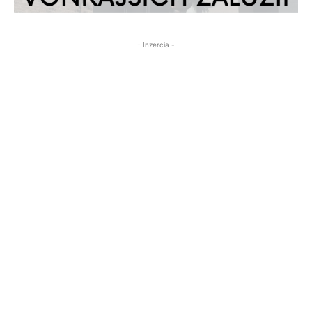
- Inzercia -