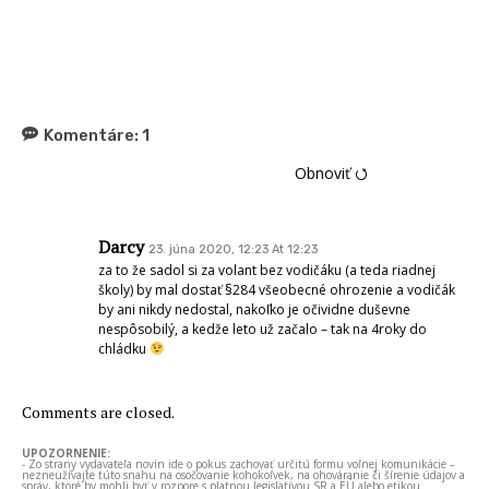
Komentáre:
1
Obnoviť ⭯
Darcy
23. júna 2020, 12:23 At 12:23
za to že sadol si za volant bez vodičáku (a teda riadnej
školy) by mal dostať §284 všeobecné ohrozenie a vodičák
by ani nikdy nedostal, nakoľko je očividne duševne
nespôsobilý, a kedže leto už začalo – tak na 4roky do
chládku
Comments are closed.
UPOZORNENIE:
- Zo strany vydavateľa novín ide o pokus zachovať určitú formu voľnej komunikácie –
nezneužívajte túto snahu na osočovanie kohokoľvek, na ohováranie či šírenie údajov a
správ, ktoré by mohli byť v rozpore s platnou legislatívou SR a EÚ alebo etikou.