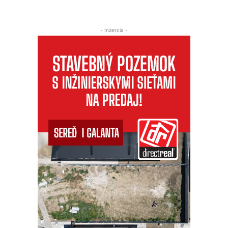
- Inzercia -