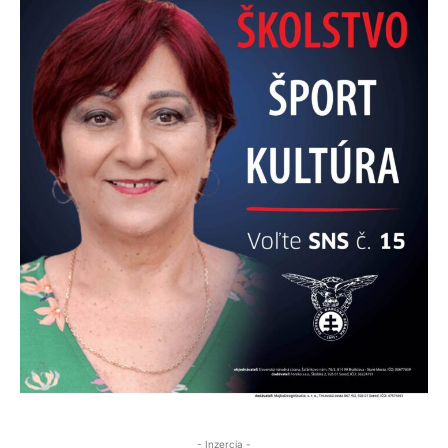
- Inzercia -