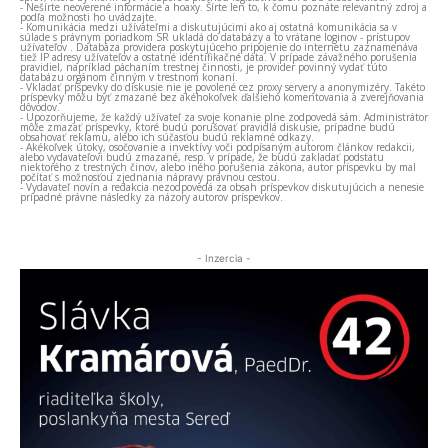
- Nešírte neoverené informácie a hoaxy. Šírte len to, k čomu poznáte relevantný zdroj a
podľa možnosti ho uvádzajte.
- Komunikácia medzi užívateľmi a diskutujúcimi ako aj ostatná komunikácia sa v
súlade s právnym poriadkom SR ukladá do databázy a to vrátane loginov - prístupov
užívateľov . Databáza providera poskytujúceho pripojenie do internetu zaznamenáva
tiež IP adresy užívateľov a ostatné identifikačné dáta. V prípade závažného porušenia
pravidiel, napríklad páchaním trestnej činnosti, je provider povinný vydať túto
databázu orgánom činným v trestnom konaní.
- Vkladať príspevky do diskusie nie je povolené cez proxy servery a anonymizéry. Takéto
príspevky môžu byť zmazané bez akéhokoľvek ďalšieho komentovania a zverejňovania
dôvodov.
- Upozorňujeme, že každý užívateľ za svoje konanie plne zodpovedá sám. Administrátor
môže zmazať príspevky, ktoré budú porušovať pravidlá diskusie, prípadne budú
obsahovať reklamu, alebo ich súčasťou budú reklamné odkazy.
- Akékoľvek útoky, osočovanie a invektívy voči podpísaným autorom článkov redakcii,
alebo vydavateľovi budú zmazané, resp. v prípade, že budú zakladať podstatu
niektorého z trestných činov, alebo iného porušenia zákona, autor príspevku by mal
počítať s možnosťou zjednania nápravy právnou cestou.
- Vydavateľ novín a redakcia nezodpovedá za obsah príspevkov diskutujúcich a nenesie
prípadné právne následky za názory autorov príspevkov.
- Inzercia -