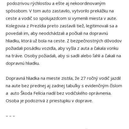
podozrivou rýchlosťou a ešte aj nekoordinovaným
spôsobom. V tom auto zastavilo, vytvorilo prekážku na
ceste a vodič so spolujazdcom si vymenili miesta v aute.
Kolegovia z Prezídia preto zastavili tiež, legitimovali sa a
povedali im, aby neodchádzali a počkali na dopravnú
hliadku, ktorá už bola na ceste. Z bezpečnostných dôvodov
požiadali posádku vozidla, aby vyšla z auta a čakala vonku
na tráve. Osoby požiadali, aby si sadli alebo ľahli a čakali na
dopravnú hliadku.
Dopravná hliadka na mieste zistila, že 27 ročný vodič jazdil
na aute bez prednej aj zadnej tabuľky s evidenčným číslom
a auto Škoda Felícia riadil bez vodičského oprávnenia.
Osoba je podozrivá z priestupku v doprave.
– – –