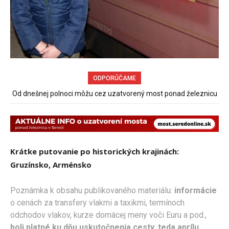
ODPORÚČAME
Informačný web o uzatvorenom moste v Seredi
Krátke putovanie po historických krajinách:
Gruzínsko, Arménsko
Poznámka k obsahu publikovaného materiálu:
informácie
o cenách za transfery vlakmi a taxikmi, termínoch
odchodov vlakov, kurze domácej meny voči Euru a pod.,
boli platné ku dňu uskutočnenia cesty, teda aprílu