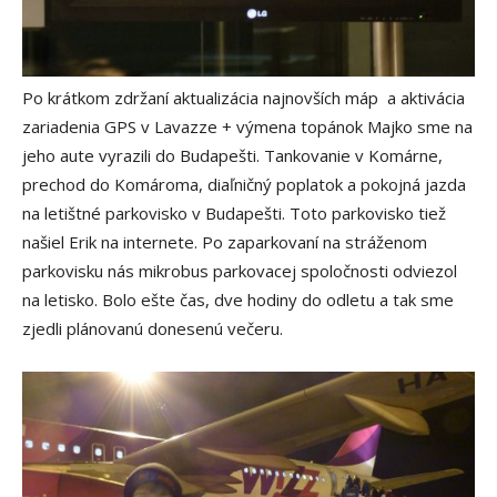
Po krátkom zdržaní aktualizácia najnovších máp a aktivácia
zariadenia GPS v Lavazze + výmena topánok Majko sme na
jeho aute vyrazili do Budapešti. Tankovanie v Komárne,
prechod do Komároma, diaľničný poplatok a pokojná jazda
na letištné parkovisko v Budapešti. Toto parkovisko tiež
našiel Erik na internete. Po zaparkovaní na stráženom
parkovisku nás mikrobus parkovacej spoločnosti odviezol
na letisko. Bolo ešte čas, dve hodiny do odletu a tak sme
zjedli plánovanú donesenú večeru.