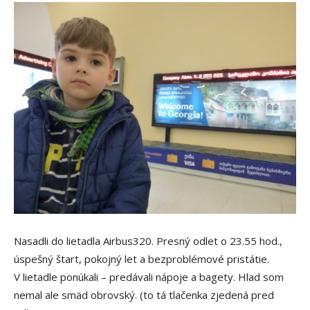
Nasadli do lietadla Airbus320. Presný odlet o 23.55 hod.,
úspešný štart, pokojný let a bezproblémové pristátie.
V lietadle ponúkali – predávali nápoje a bagety. Hlad som
nemal ale smäd obrovský. (to tá tlačenka zjedená pred