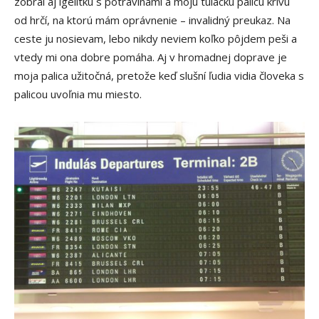
zobral aj igelitku s potravinami a moju tulácku palicu krivú
od hrčí, na ktorú mám oprávnenie – invalidný preukaz. Na
ceste ju nosievam, lebo nikdy neviem koľko pôjdem peši a
vtedy mi ona dobre pomáha. Aj v hromadnej doprave je
moja palica užitočná, pretože keď slušní ľudia vidia človeka s
palicou uvoľnia mu miesto.