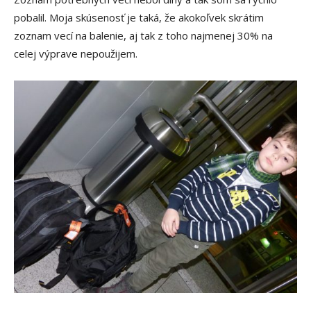
pobalil. Moja skúsenosť je taká, že akokoľvek skrátim
zoznam vecí na balenie, aj tak z toho najmenej 30% na
celej výprave nepoužijem.