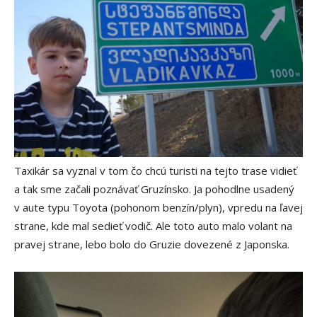
Taxikár sa vyznal v tom čo chcú turisti na tejto trase vidieť
a tak sme začali poznávať Gruzínsko. Ja pohodlne usadený
v aute typu Toyota (pohonom benzín/plyn), vpredu na ľavej
strane, kde mal sedieť vodič. Ale toto auto malo volant na
pravej strane, lebo bolo do Gruzie dovezené z Japonska.