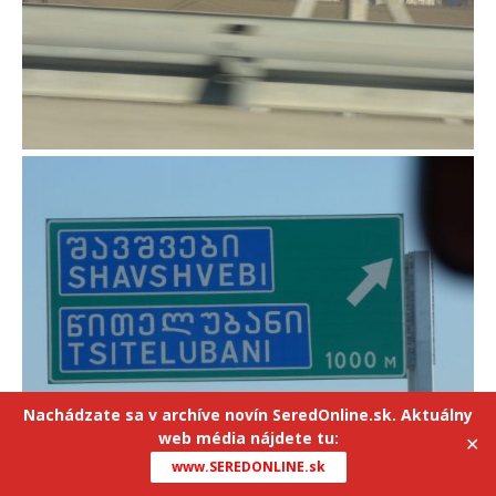
Nachádzate sa v archíve novín SeredOnline.sk. Aktuálny
web média nájdete tu:
✕
www.SEREDONLINE.sk