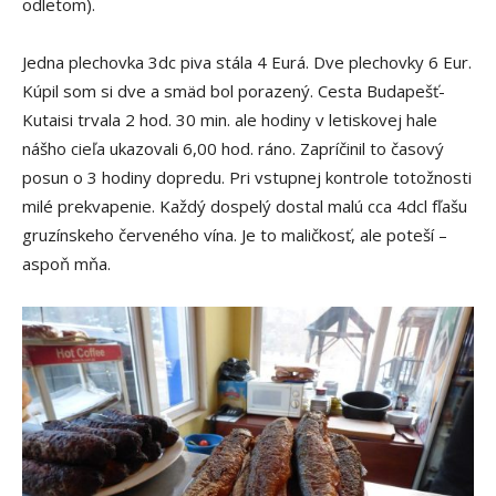
odletom).
Jedna plechovka 3dc piva stála 4 Eurá. Dve plechovky 6 Eur.
Kúpil som si dve a smäd bol porazený. Cesta Budapešť-
Kutaisi trvala 2 hod. 30 min. ale hodiny v letiskovej hale
nášho cieľa ukazovali 6,00 hod. ráno. Zapríčinil to časový
posun o 3 hodiny dopredu. Pri vstupnej kontrole totožnosti
milé prekvapenie. Každý dospelý dostal malú cca 4dcl fľašu
gruzínskeho červeného vína. Je to maličkosť, ale poteší –
aspoň mňa.