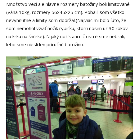
Množstvo vecí ale hlavne rozmery batožiny boli limitované
(váha 10kg, rozmery 56x45x25 cm). Pobalil som všetko
nevyhnutné a limity som dodržal.(Najviac mi bolo ľúto, že
som nemohol vziať nožík rybičku, ktorú nosím už 30 rokov
na krku na šnúrke). Nijaký nožík ani nič ostré sme nebrali,
lebo sme niesli len príručnú batožinu.