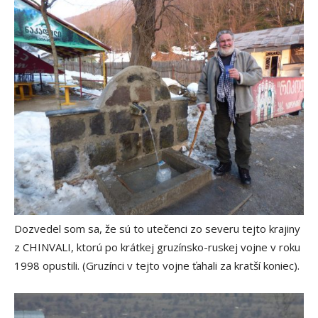
Dozvedel som sa, že sú to utečenci zo severu tejto krajiny
z CHINVALI, ktorú po krátkej gruzínsko-ruskej vojne v roku
1998 opustili. (Gruzínci v tejto vojne ťahali za kratší koniec).