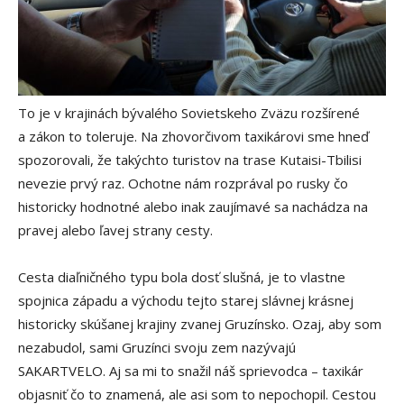
To je v krajinách bývalého Sovietskeho Zväzu rozšírené
a zákon to toleruje. Na zhovorčivom taxikárovi sme hneď
spozorovali, že takýchto turistov na trase Kutaisi-Tbilisi
nevezie prvý raz. Ochotne nám rozprával po rusky čo
historicky hodnotné alebo inak zaujímavé sa nachádza na
pravej alebo ľavej strany cesty.
Cesta diaľničného typu bola dosť slušná, je to vlastne
spojnica západu a východu tejto starej slávnej krásnej
historicky skúšanej krajiny zvanej Gruzínsko. Ozaj, aby som
nezabudol, sami Gruzínci svoju zem nazývajú
SAKARTVELO. Aj sa mi to snažil náš sprievodca – taxikár
objasniť čo to znamená, ale asi som to nepochopil. Cestou