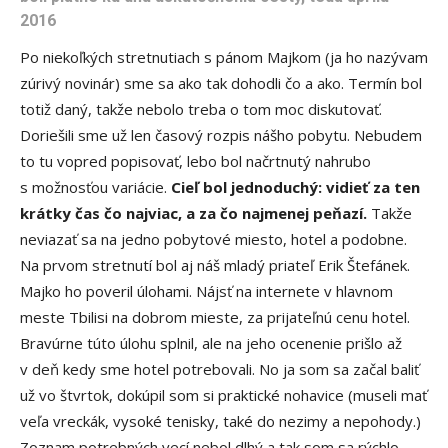
2016
Po niekoľkých stretnutiach s pánom Majkom (ja ho nazývam
zúrivý novinár) sme sa ako tak dohodli čo a ako. Termín bol
totiž daný, takže nebolo treba o tom moc diskutovať.
Doriešili sme už len časový rozpis nášho pobytu. Nebudem
to tu vopred popisovať, lebo bol načrtnutý nahrubo
s možnosťou variácie.
Cieľ bol jednoduchý: vidieť za ten
krátky čas čo najviac, a za čo najmenej peňazí.
Takže
neviazať sa na jedno pobytové miesto, hotel a podobne.
Na prvom stretnutí bol aj náš mladý priateľ Erik Štefánek.
Majko ho poveril úlohami. Nájsť na internete v hlavnom
meste Tbilisi na dobrom mieste, za prijateľnú cenu hotel.
Bravúrne túto úlohu splnil, ale na jeho ocenenie prišlo až
v deň kedy sme hotel potrebovali. No ja som sa začal baliť
už vo štvrtok, dokúpil som si praktické nohavice (museli mať
veľa vreckák, vysoké tenisky, také do nezimy a nepohody.)
Zoznam potrebných vecí nebol dlhý a tak som sa rýchlo