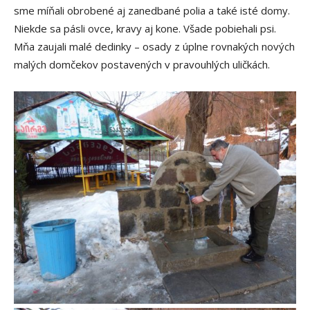
sme míňali obrobené aj zanedbané polia a také isté domy.
Niekde sa pásli ovce, kravy aj kone. Všade pobiehali psi.
Mňa zaujali malé dedinky – osady z úplne rovnakých nových
malých domčekov postavených v pravouhlých uličkách.