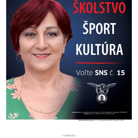
- Inzercia -