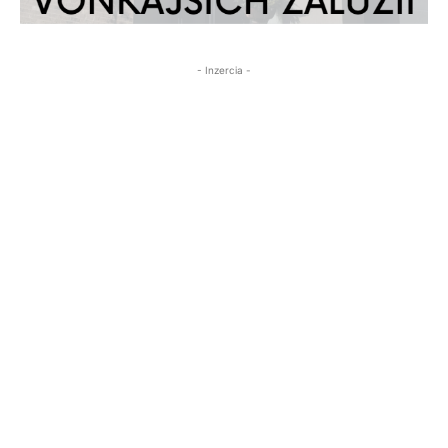
- Inzercia -