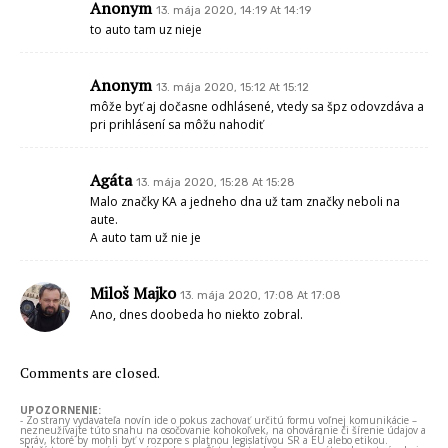
Anonym
13. mája 2020, 14:19 At 14:19
to auto tam uz nieje
Anonym
13. mája 2020, 15:12 At 15:12
môže byť aj dočasne odhlásené, vtedy sa špz odovzdáva a
pri prihlásení sa môžu nahodiť
Agáta
13. mája 2020, 15:28 At 15:28
Malo značky KA a jedneho dna už tam značky neboli na
aute.
A auto tam už nie je
Miloš Majko
13. mája 2020, 17:08 At 17:08
Ano, dnes doobeda ho niekto zobral.
Comments are closed.
UPOZORNENIE:
- Zo strany vydavateľa novín ide o pokus zachovať určitú formu voľnej komunikácie –
nezneužívajte túto snahu na osočovanie kohokoľvek, na ohováranie či šírenie údajov a
správ, ktoré by mohli byť v rozpore s platnou legislatívou SR a EÚ alebo etikou.