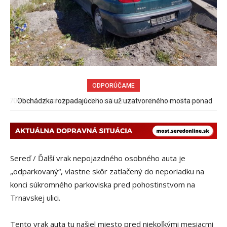
ODPORÚČAME
Obchádzka rozpadajúceho sa už uzatvoreného mosta ponad
železnicu spôsobuje nadmerné opotrebovanie ďalších ciest
Sereď / Ďalší vrak nepojazdného osobného auta je
„odparkovaný“, vlastne skôr zatlačený do neporiadku na
konci súkromného parkoviska pred pohostinstvom na
Trnavskej ulici.
Tento vrak auta tu našiel miesto pred niekoľkými mesiacmi