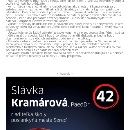
- Nešírte neoverené informácie a hoaxy. Šírte len to, k čomu poznáte relevantný zdroj a
podľa možnosti ho uvádzajte.
- Komunikácia medzi užívateľmi a diskutujúcimi ako aj ostatná komunikácia sa v
súlade s právnym poriadkom SR ukladá do databázy a to vrátane loginov - prístupov
užívateľov . Databáza providera poskytujúceho pripojenie do internetu zaznamenáva
tiež IP adresy užívateľov a ostatné identifikačné dáta. V prípade závažného porušenia
pravidiel, napríklad páchaním trestnej činnosti, je provider povinný vydať túto
databázu orgánom činným v trestnom konaní.
- Vkladať príspevky do diskusie nie je povolené cez proxy servery a anonymizéry. Takéto
príspevky môžu byť zmazané bez akéhokoľvek ďalšieho komentovania a zverejňovania
dôvodov.
- Upozorňujeme, že každý užívateľ za svoje konanie plne zodpovedá sám. Administrátor
môže zmazať príspevky, ktoré budú porušovať pravidlá diskusie, prípadne budú
obsahovať reklamu, alebo ich súčasťou budú reklamné odkazy.
- Akékoľvek útoky, osočovanie a invektívy voči podpísaným autorom článkov redakcii,
alebo vydavateľovi budú zmazané, resp. v prípade, že budú zakladať podstatu
niektorého z trestných činov, alebo iného porušenia zákona, autor príspevku by mal
počítať s možnosťou zjednania nápravy právnou cestou.
- Vydavateľ novín a redakcia nezodpovedá za obsah príspevkov diskutujúcich a nenesie
prípadné právne následky za názory autorov príspevkov.
- Inzercia -