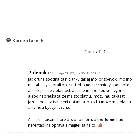
Komentáre:
5
Obnoviť ⭯
Polemika
13. mája 2020, 13:09 At 13:09
Jak druha spodna cast clanku tak aj moj prispevok…mozno
mu tabulky zobrali policajti lebo neni technicky sposobile
ale stk je este v platnosti a pride mu postou ked vyprsi
alebo nepreukazal ze ma stk platnu…mozu mu zakazat
jazdu..pokuta tym neni dotknuta..poistku moze mat platnu
a nemusi byt vyhlasene.
Ale jak je pisane hore dovodom pravdepodobne bude
nerentabilna oprava a majitel sa na to..