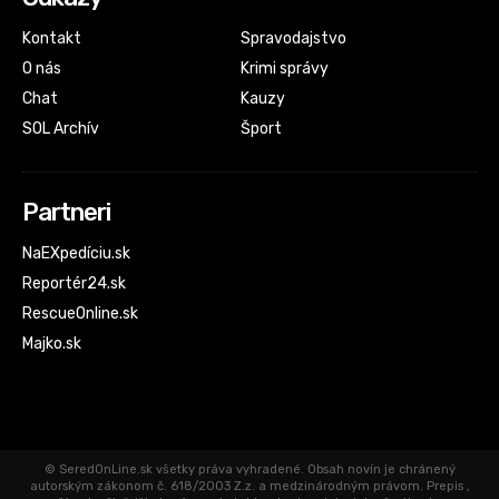
Kontakt
Spravodajstvo
O nás
Krimi správy
Chat
Kauzy
SOL Archív
Šport
Partneri
NaEXpedíciu.sk
Reportér24.sk
RescueOnline.sk
Majko.sk
© SeredOnLine.sk všetky práva vyhradené. Obsah novín je chránený
autorským zákonom č. 618/2003 Z.z. a medzinárodným právom. Prepis ,