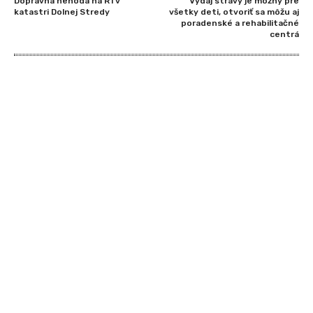
Dopravná nehoda na R1 v
Výdaj stravy je možný pre
katastri Dolnej Stredy
všetky deti, otvoriť sa môžu aj
poradenské a rehabilitačné
centrá