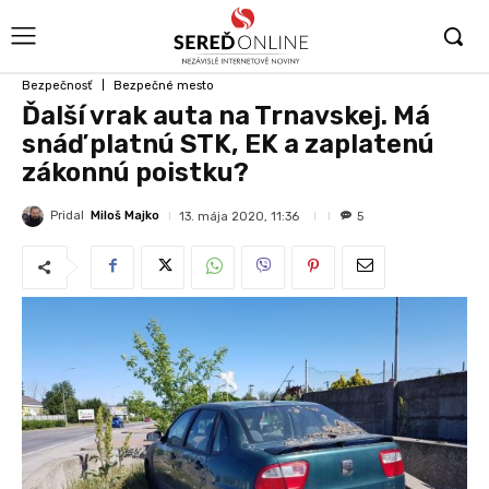
Bezpečnosť
Bezpečné mesto
Ďalší vrak auta na Trnavskej. Má
snáď platnú STK, EK a zaplatenú
zákonnú poistku?
Pridal
Miloš Majko
13. mája 2020, 11:36
5