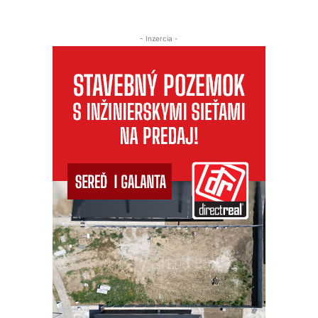
- Inzercia -