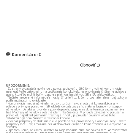
Komentáre:
0
Obnoviť ⭯
UPOZORNENIE:
- Zo strany vydavateľa novín ide o pokus zachovať určitú formu voľnej komunikácie –
nezneužívajte túto snahu na osočovanie kohokoľvek, na ohováranie či šírenie údajov a
správ, ktoré by mohli byť v rozpore s platnou legislatívou SR a EÚ alebo etikou.
- Nešírte neoverené informácie a hoaxy. Šírte len to, k čomu poznáte relevantný zdroj a
podľa možnosti ho uvádzajte.
- Komunikácia medzi užívateľmi a diskutujúcimi ako aj ostatná komunikácia sa v
súlade s právnym poriadkom SR ukladá do databázy a to vrátane loginov - prístupov
užívateľov . Databáza providera poskytujúceho pripojenie do internetu zaznamenáva
tiež IP adresy užívateľov a ostatné identifikačné dáta. V prípade závažného porušenia
pravidiel, napríklad páchaním trestnej činnosti, je provider povinný vydať túto
databázu orgánom činným v trestnom konaní.
- Vkladať príspevky do diskusie nie je povolené cez proxy servery a anonymizéry. Takéto
príspevky môžu byť zmazané bez akéhokoľvek ďalšieho komentovania a zverejňovania
dôvodov.
- Upozorňujeme, že každý užívateľ za svoje konanie plne zodpovedá sám. Administrátor