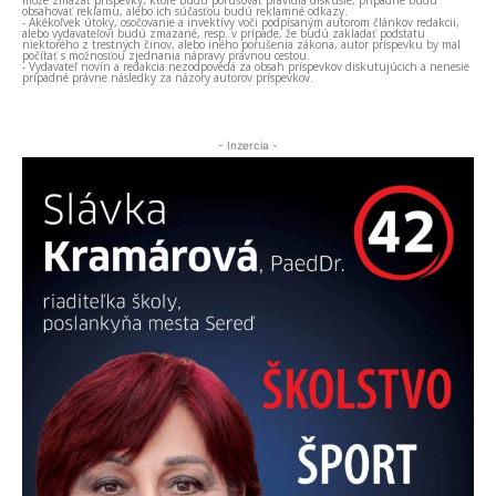
môže zmazať príspevky, ktoré budú porušovať pravidlá diskusie, prípadne budú
obsahovať reklamu, alebo ich súčasťou budú reklamné odkazy.
- Akékoľvek útoky, osočovanie a invektívy voči podpísaným autorom článkov redakcii,
alebo vydavateľovi budú zmazané, resp. v prípade, že budú zakladať podstatu
niektorého z trestných činov, alebo iného porušenia zákona, autor príspevku by mal
počítať s možnosťou zjednania nápravy právnou cestou.
- Vydavateľ novín a redakcia nezodpovedá za obsah príspevkov diskutujúcich a nenesie
prípadné právne následky za názory autorov príspevkov.
- Inzercia -