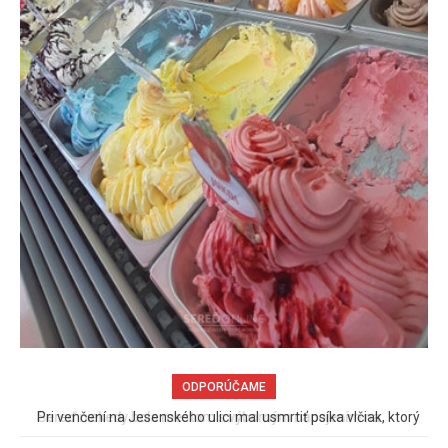
ODPORÚČAME
Pri venčení na Jesenského ulici mal usmrtiť psíka vlčiak, ktorý
mal voľne behať