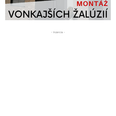
- Inzercia -