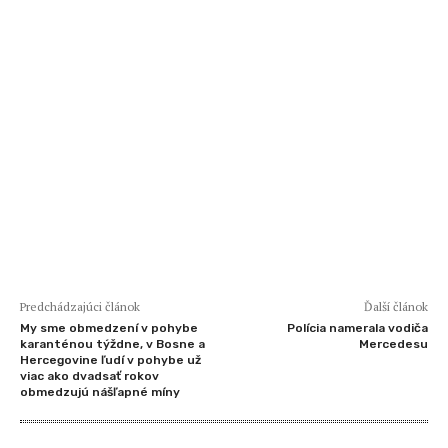
Predchádzajúci článok
Ďalší článok
My sme obmedzení v pohybe
Polícia namerala vodiča
karanténou týždne, v Bosne a
Mercedesu
Hercegovine ľudí v pohybe už
viac ako dvadsať rokov
obmedzujú nášľapné míny