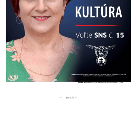
- Inzercia -