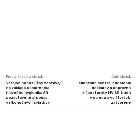
Predchádzajúci článok
Ďalší článok
Verejné bohoslužby zostávajú
Klientske centrá, oddelenia
na základe usmernenia
dokladov a dopravné
hlavného hygienika SR
inšpektoráty MV SR budú
pozastavené aj počas
v stredu a vo štvrtok
veľkonočných sviatkov
zatvorené