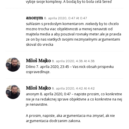
vybije svoje komplexy. A bodaj by to bola celá Sereď
anonym
8. apríla 2020, 0:47 At 0:47
suhlasim s predoslym komentarom .niekedy by to chcelo
mozno trocha viac objektivnosti a menej nenavisti od
majitela media a aby pouzival rovnaky meter.ale je pravda
ze on by nas vsetkych svojimi nezmyselnymi argumentami
skoval do vrecka
Miloš Majko
8. apríla 2020, 4:38 At 4:38
Dilino 7. apríla 2020, 23:45 – Vas nick obsah prispevku
ospravedlnuje.
Miloš Majko
8. apríla 2020, 4:42 At 4:42
anonym 8. apríla 2020, 0:47 – napiste prosim, co konkretne
nie je na redakcnej sprave objektivne a co konkretne na nej
je nenavistne.
A prosim, napiste, aka argumentacia ma zmysel, ak nie
argumentacia dodrzanim zakona.