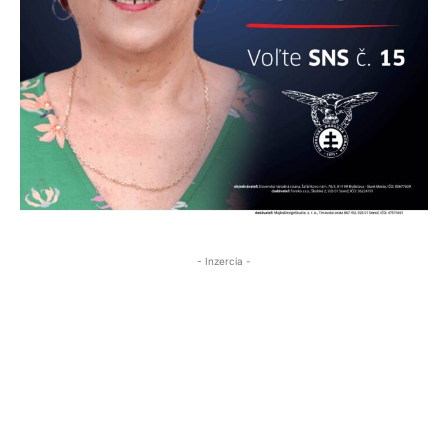
- Inzercia -