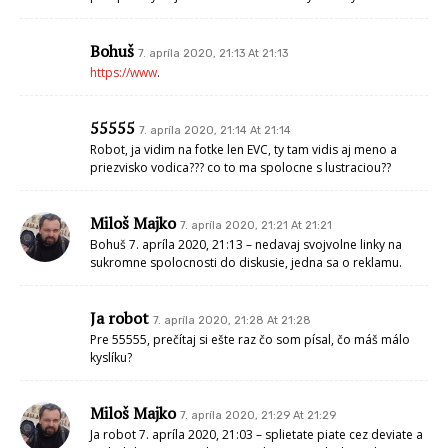
Bohuš
7. apríla 2020, 21:13 At 21:13
https://www
.
55555
7. apríla 2020, 21:14 At 21:14
Robot, ja vidim na fotke len EVC, ty tam vidis aj meno a
priezvisko vodica??? co to ma spolocne s lustraciou??
Miloš Majko
7. apríla 2020, 21:21 At 21:21
Bohuš 7. apríla 2020, 21:13 – nedavaj svojvolne linky na
sukromne spolocnosti do diskusie, jedna sa o reklamu.
Ja robot
7. apríla 2020, 21:28 At 21:28
Pre 55555, prečítaj si ešte raz čo som písal, čo máš málo
kyslíku?
Miloš Majko
7. apríla 2020, 21:29 At 21:29
Ja robot 7. apríla 2020, 21:03 – splietate piate cez deviate a