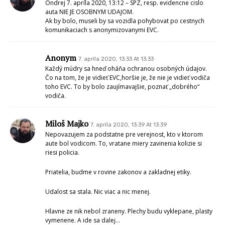
Ondrej 7. apríla 2020, 13:12 – SPZ, resp. evidencne cislo
auta NIE JE OSOBNYM UDAJOM.
Ak by bolo, museli by sa vozidla pohybovat po cestnych
komunikaciach s anonymizovanymi EVC.
Anonym
7. apríla 2020, 13:33 At 13:33
Každý múdry sa hneď oháňa ochranou osobných údajov.
Čo na tom, že je vidieť EVC,horšie je, že nie je vidieť vodiča
toho EVC. To by bolo zaujímavajšie, poznať „dobrého“
vodiča.
Miloš Majko
7. apríla 2020, 13:39 At 13:39
Nepovazujem za podstatne pre verejnost, kto v ktorom
aute bol vodicom. To, vratane miery zavinenia kolizie si
riesi policia.
Priatelia, budme v rovine zakonov a zakladnej etiky.
Udalost sa stala. Nic viac a nic menej.
Hlavne ze nik nebol zraneny. Plechy budu vyklepane, plasty
vymenene. A ide sa dalej…