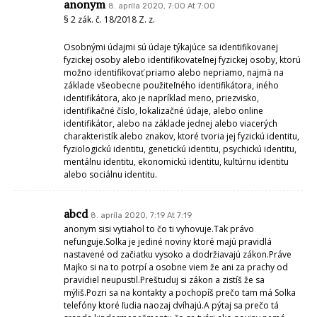
anonym
8. apríla 2020, 7:00 At 7:00
§ 2 zák. č. 18/2018 Z. z.
Osobnými údajmi sú údaje týkajúce sa identifikovanej
fyzickej osoby alebo identifikovateľnej fyzickej osoby, ktorú
možno identifikovať priamo alebo nepriamo, najmä na
základe všeobecne použiteľného identifikátora, iného
identifikátora, ako je napríklad meno, priezvisko,
identifikačné číslo, lokalizačné údaje, alebo online
identifikátor, alebo na základe jednej alebo viacerých
charakteristík alebo znakov, ktoré tvoria jej fyzickú identitu,
fyziologickú identitu, genetickú identitu, psychickú identitu,
mentálnu identitu, ekonomickú identitu, kultúrnu identitu
alebo sociálnu identitu.
abcd
8. apríla 2020, 7:19 At 7:19
anonym sisi vytiahol to čo ti vyhovuje.Tak právo
nefunguje.Solka je jediné noviny ktoré majú pravidlá
nastavené od začiatku vysoko a dodržiavajú zákon.Práve
Majko si na to potrpí a osobne viem že ani za prachy od
pravidiel neupustil.Preštuduj si zákon a zistíš že sa
mýliš.Pozri sa na kontakty a pochopíš prečo tam má Solka
telefóny ktoré ľudia naozaj dvíhajú.A pýtaj sa prečo tá