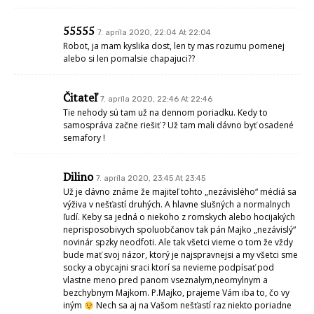
55555
7. apríla 2020, 22:04 At 22:04
Robot, ja mam kyslika dost, len ty mas rozumu pomenej
alebo si len pomalsie chapajuci??
Čitateľ
7. apríla 2020, 22:46 At 22:46
Tie nehody sú tam už na dennom poriadku. Kedy to
samospráva začne riešiť ? Už tam mali dávno byť osadené
semafory !
Dilino
7. apríla 2020, 23:45 At 23:45
Už je dávno známe že majiteľ tohto „nezávislého“ médiá sa
výživa v nešťastí druhých. A hlavne slušných a normalnych
ľudí. Keby sa jedná o niekoho z romskych alebo hocijakých
neprisposobivych spoluobčanov tak pán Majko „nezávislý“
novinár spzky neodfoti. Ale tak všetci vieme o tom že vždy
bude mať svoj názor, ktorý je najspravnejsi a my všetci sme
socky a obycajni sraci ktorí sa nevieme podpísať pod
vlastne meno pred panom vseznalym,neomylnym a
bezchybnym Majkom. P.Majko, prajeme Vám iba to, čo vy
iným
Nech sa aj na Vašom nešťastí raz niekto poriadne