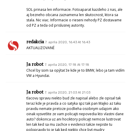
SOL prinasa len informacie. Fotoaparat kazdeho z nas, ale
aj bezneho obcana zaznamena len skutocnost, ktora sa
stala. Nic viac. Informacie o rieseni nehody PZ dostavame
od PZ a teda od prislusnej autority.
redakcia
7. apríla 2020, 16:43 At 16:43
AKTUALIZOVANÉ
Ja robot
7. apríla 2020, 17:18 At 17:18
Chcel by som sa opýtať že kde je to BMW, lebo ja tam vidím
VW a Hyundai.
Ja robot
7. apríla 2020, 21:03 At 21:03
tlacovu spravu niekto bud zle napisal alebo zle opisal tak
teraz kde je pravda a co satyka spz tak pan Majko az taku
pravdu nemate pretoze podlieha osobnym udajom ako
oinak vysvetlite ze vam policajti nepovedia kto vlastni dane
auto? dokonca uz ani hociktory policajt nemoze lustrovat
len tak ked sa mu zachce v evidencii takze nepiste tu
polopravdy to je tak ked niekto chce byt mudry