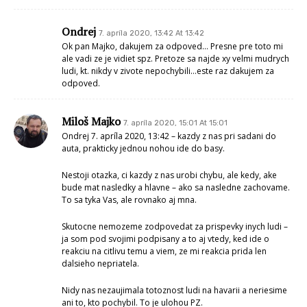
Ondrej
7. apríla 2020, 13:42 At 13:42
Ok pan Majko, dakujem za odpoved… Presne pre toto mi
ale vadi ze je vidiet spz. Pretoze sa najde xy velmi mudrych
ludi, kt. nikdy v zivote nepochybili…este raz dakujem za
odpoved.
Miloš Majko
7. apríla 2020, 15:01 At 15:01
Ondrej 7. apríla 2020, 13:42 – kazdy z nas pri sadani do
auta, prakticky jednou nohou ide do basy.
Nestoji otazka, ci kazdy z nas urobi chybu, ale kedy, ake
bude mat nasledky a hlavne – ako sa nasledne zachovame.
To sa tyka Vas, ale rovnako aj mna.
Skutocne nemozeme zodpovedat za prispevky inych ludi –
ja som pod svojimi podpisany a to aj vtedy, ked ide o
reakciu na citlivu temu a viem, ze mi reakcia prida len
dalsieho nepriatela.
Nidy nas nezaujimala totoznost ludi na havarii a neriesime
ani to, kto pochybil. To je ulohou PZ.