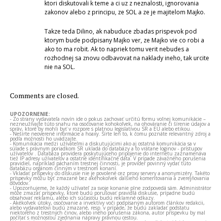
ktori diskutovali k teme a ci uz z neznalosti, ignorovania
zakonov alebo z principu, ze SOL a ze je majitelom Majko.
Takze teda Dilino, ak nabuduce zbadas prispevok pod
ktorym bude podpisany Majko ver, ze Majko vie co robi a
ako to ma robit. Ak to napriek tomu verit nebudes a
rozhodnej sa znovu odbavovat na naklady ineho, tak urcite
nie na SOL.
Comments are closed.
UPOZORNENIE:
- Zo strany vydavateľa novín ide o pokus zachovať určitú formu voľnej komunikácie –
nezneužívajte túto snahu na osočovanie kohokoľvek, na ohováranie či šírenie údajov a
správ, ktoré by mohli byť v rozpore s platnou legislatívou SR a EÚ alebo etikou.
- Nešírte neoverené informácie a hoaxy. Šírte len to, k čomu poznáte relevantný zdroj a
podľa možnosti ho uvádzajte.
- Komunikácia medzi užívateľmi a diskutujúcimi ako aj ostatná komunikácia sa v
súlade s právnym poriadkom SR ukladá do databázy a to vrátane loginov - prístupov
užívateľov . Databáza providera poskytujúceho pripojenie do internetu zaznamenáva
tiež IP adresy užívateľov a ostatné identifikačné dáta. V prípade závažného porušenia
pravidiel, napríklad páchaním trestnej činnosti, je provider povinný vydať túto
databázu orgánom činným v trestnom konaní.
- Vkladať príspevky do diskusie nie je povolené cez proxy servery a anonymizéry. Takéto
príspevky môžu byť zmazané bez akéhokoľvek ďalšieho komentovania a zverejňovania
dôvodov.
- Upozorňujeme, že každý užívateľ za svoje konanie plne zodpovedá sám. Administrátor
môže zmazať príspevky, ktoré budú porušovať pravidlá diskusie, prípadne budú
obsahovať reklamu, alebo ich súčasťou budú reklamné odkazy.
- Akékoľvek útoky, osočovanie a invektívy voči podpísaným autorom článkov redakcii,
alebo vydavateľovi budú zmazané, resp. v prípade, že budú zakladať podstatu
niektorého z trestných činov, alebo iného porušenia zákona, autor príspevku by mal
počítať s možnosťou zjednania nápravy právnou cestou.