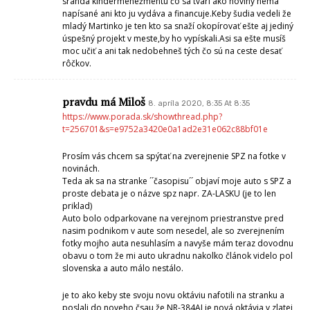
sranda kindermenežmentu čo sa tvári ako noviny nemá
napísané ani kto ju vydáva a financuje.Keby šudia vedeli že
mladý Martinko je ten kto sa snaží okopírovať ešte aj jediný
úspešný projekt v meste,by ho vypískali.Asi sa ešte musíš
moc učiť a ani tak nedobehneš tých čo sú na ceste desať
rôčkov.
pravdu má Miloš
8. apríla 2020, 8:35 At 8:35
https://www.porada.sk/showthread.php?
t=256701&s=e9752a3420e0a1ad2e31e062c88bf01e
Prosím vás chcem sa spýtať na zverejnenie SPZ na fotke v
novinách.
Teda ak sa na stranke ´´časopisu´´ objaví moje auto s SPZ a
proste debata je o názve spz napr. ZA-LASKU (je to len
priklad)
Auto bolo odparkovane na verejnom priestranstve pred
nasim podnikom v aute som nesedel, ale so zverejnením
fotky mojho auta nesuhlasím a navyše mám teraz dovodnu
obavu o tom že mi auto ukradnu nakolko článok videlo pol
slovenska a auto málo nestálo.
je to ako keby ste svoju novu oktáviu nafotili na stranku a
poslali do noveho čsau že NR-384AJ je nová oktávia v zlatej