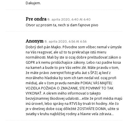
Dakujem.
Pre ondra
8. apríla 2020, 6:40 At 6:40
Otvor uz prosim ta, nech si dam fajnove pivo
Anonym
8. apríla 2020, 6:56 At 6:56
Dobrý deň pán Majko. Pôvodne som vôbec nemal v úmysle
na Vás reagovať, ale už to tu prekračuje istú mieru
normálnosti. Mali by ste si ozaj dobre preštudovať zákon o
GDPR a k nemu prislúchajúce zákony. Lebo raz padne kosa
na kameň a bude to pre Vás veľmi zlé. Máte pravdu v tom,
že máte právo zverejniť fotografiu áut s ŠPZ( aj keď z
morálneho hľadiska by som ich tam nedal viď. ozaj profi
média), ale v čom pravdu nemáte POKIAĽ VÁS MAJITEĽ
VOZIDLA POŽIADA O ZMAZANIE, STE POVINNÝ TO TAK
VYKONAŤ. A okrem iného informovať o takejto
bezvýznamnej škodovej udalosti….ešte že profi média majú
inú úroveň, lebo správy na RTVS by trvali tri hodiny. Ale čo
je v dnešnej dobe ozaj dôležité ZOSTAŇTE DOMA, užite si
sviatky v kruhu najbližšej rodiny a hlavne veľa zdravia…