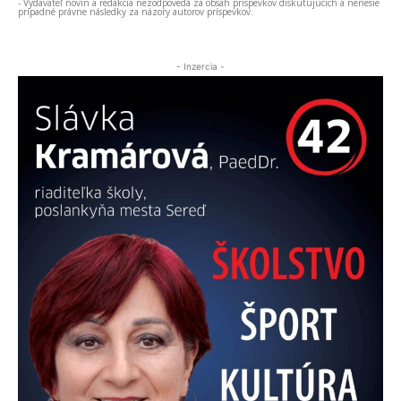
- Vydavateľ novín a redakcia nezodpovedá za obsah príspevkov diskutujúcich a nenesie
prípadné právne následky za názory autorov príspevkov.
- Inzercia -