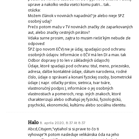
uprave a nakolko vedia vsetci komu patri… tak..
otázka:
Možem článok v novinách napadnúť? Je alebo nieje SPZ
osobný udaj?
Prečo potom mažu v TV novinách značky zle zaparkovaných
aut, alebo značky cestných pirátov?
Vdaka surne prosim, zajtra to musim riešiť kým nebude zle
odpoveď:
ŠPZ (po novom EČV) nie je údaj, spadajúci pod ochranu
osobných údajov. Informácie o EČV má len DI a max. tak
Odbor dopravy (i to len v základných údajoch)
Údaje, ktoré spadajú pod ochranu: titul, meno, priezvisko,
adresa, ďalšie kontaktné údaje, dátum narodenia, rodné
číslo, údaje o správaní a konaní fyzickej osoby, biometrické
údaje ( napr. otlačky prstov, sietnica, tvar tváre,
vlastnoručný podpis ), informácie o jej osobných
vlastnostiach a pomeroch, resp. iných znakoch, ktoré
charakterizujú alebo odhaľujú jej fyzickú, fyziologickú,
psychickú, ekonomickú, kultúrnu alebo sociálnu identitu.
Halo
8. apríla 2020, 8:37 At 8:37
Abcd,Citujem,“vytiahol si si.prave to čo ti
vyhovuje“A potom nasleduje velikánska óda na jeho