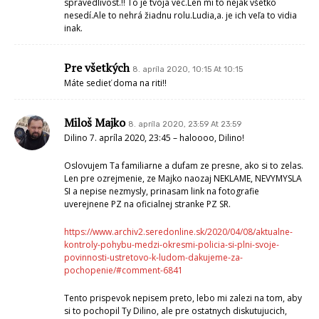
spravedlivost.!! To je tvoja vec.Len mi to nejak všetko
nesedí.Ale to nehrá žiadnu rolu.Ludia,a. je ich veľa to vidia
inak.
Pre všetkých
8. apríla 2020, 10:15 At 10:15
Máte sedieť doma na riti!!
Miloš Majko
8. apríla 2020, 23:59 At 23:59
Dilino 7. apríla 2020, 23:45 – haloooo, Dilino!
Oslovujem Ta familiarne a dufam ze presne, ako si to zelas.
Len pre ozrejmenie, ze Majko naozaj NEKLAME, NEVYMYSLA
SI a nepise nezmysly, prinasam link na fotografie
uverejnene PZ na oficialnej stranke PZ SR.
https://www.archiv2.seredonline.sk/2020/04/08/aktualne-
kontroly-pohybu-medzi-okresmi-policia-si-plni-svoje-
povinnosti-ustretovo-k-ludom-dakujeme-za-
pochopenie/#comment-6841
Tento prispevok nepisem preto, lebo mi zalezi na tom, aby
si to pochopil Ty Dilino, ale pre ostatnych diskutujucich,