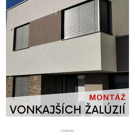
- Inzercia -