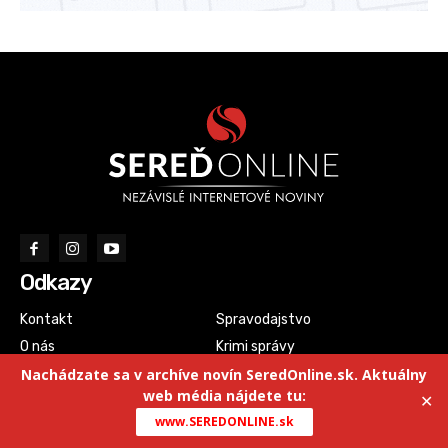
Odkazy
Kontakt
Spravodajstvo
O nás
Krimi správy
Nachádzate sa v archíve novín SeredOnline.sk. Aktuálny
Chat
Kauzy
web média nájdete tu:
✕
SOL Archív
Šport
www.SEREDONLINE.sk