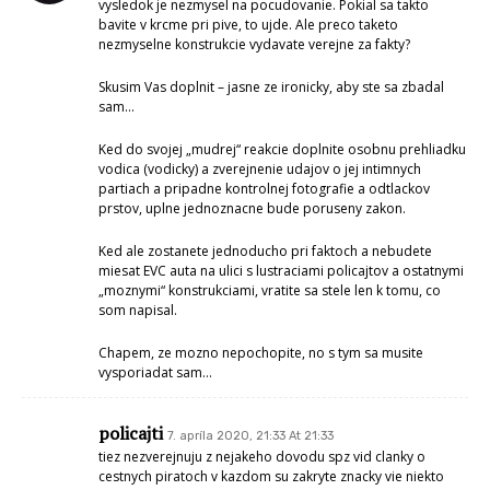
vysledok je nezmysel na pocudovanie. Pokial sa takto
bavite v krcme pri pive, to ujde. Ale preco taketo
nezmyselne konstrukcie vydavate verejne za fakty?
Skusim Vas doplnit – jasne ze ironicky, aby ste sa zbadal
sam…
Ked do svojej „mudrej“ reakcie doplnite osobnu prehliadku
vodica (vodicky) a zverejnenie udajov o jej intimnych
partiach a pripadne kontrolnej fotografie a odtlackov
prstov, uplne jednoznacne bude poruseny zakon.
Ked ale zostanete jednoducho pri faktoch a nebudete
miesat EVC auta na ulici s lustraciami policajtov a ostatnymi
„moznymi“ konstrukciami, vratite sa stele len k tomu, co
som napisal.
Chapem, ze mozno nepochopite, no s tym sa musite
vysporiadat sam…
policajti
7. apríla 2020, 21:33 At 21:33
tiez nezverejnuju z nejakeho dovodu spz vid clanky o
cestnych piratoch v kazdom su zakryte znacky vie niekto