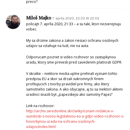
preco?
Miloš Majko
7. apríla 2020, 22:02 At 22:02
policajti 7. apríla 2020, 21:33 – a su taki, ktori nezverejnuju
vobec.
My sa drzime zakona a zakon riesiaci ochranu osobnych
udajov sa vztahuje na ludi, nie na auta.
Odporucam pozriet si video rozhovor so zastupkynou
uradu, ktory sme priniesli pred zavedenim platnosti GDPR.
V skratke – niektore media uplne prehnali vyznam tohto
predpisu EU a skor sa drzali sukromnych firiem
profitujucich z tvorby pravidiel pre firmy, ako litery
samotneho zakona. A ako obycajne, aj tu sa niektori aktivni
uradnici snazili byt „papezskejsi ako samotny Papez“
Link na rozhovor:
http://archiv.seredonline.sk/clanky/oznam-redakcie-v-
suvislosti-s-novou-legislativou-eu-a-gdpr-video-rozhovor-s-
hovorkynou-uradu-na-ochranu-osobnych-
udajov/index.html