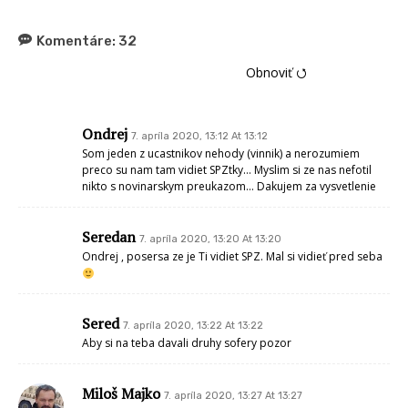
Komentáre:
32
Obnoviť ⭯
Ondrej
7. apríla 2020, 13:12 At 13:12
Som jeden z ucastnikov nehody (vinnik) a nerozumiem
preco su nam tam vidiet SPZtky… Myslim si ze nas nefotil
nikto s novinarskym preukazom… Dakujem za vysvetlenie
Seredan
7. apríla 2020, 13:20 At 13:20
Ondrej , posersa ze je Ti vidiet SPZ. Mal si vidieť pred seba
Sered
7. apríla 2020, 13:22 At 13:22
Aby si na teba davali druhy sofery pozor
Miloš Majko
7. apríla 2020, 13:27 At 13:27