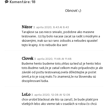
Komentáre:
18
Obnoviť ⭯
Názor
3. apríla 2020, 8:43 At 8:43
Tarajkovi sa zas nieco snivalo, podobne ako masivne
testovanie.. Uz by bolo nacase zacat sa radit s múdrymi a
skúsenými, inak sa raz rano zobudis a nebudes spasiteľ
tejto krajiny. A to nebude iba sen!
Clovek
3. apríla 2020, 11:48 At 11:48
Budeme hento budeme toto,ohlas sa keď už je hento lebo
toto.Budme radi,že je zatiaľ celkom malo prípadov(to je ale
závislé od počtu testovania),oveľa dôležitejšie je počet
úmrtí,a to je ozaj malo.To znamená,že na Slovensku sú
disciplinovaní ľudia.
LoLo
3. apríla 2020, 12:08 At 12:08
chce urobiť blackout ale kto sa zaručí, že bude platiť pre
všetkých lebo ako vieme tak v osadách si robia čo chcú