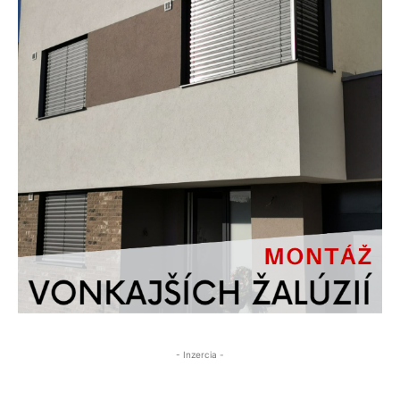
- Inzercia -