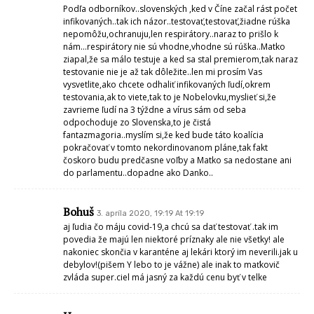
Podľa odborníkov..slovenských ,ked v Číne začal rást počet
infikovaných..tak ich názor..testovať,testovať,žiadne rúška
nepomôžu,ochranuju,len respirátory..naraz to prišlo k
nám…respirátory nie sú vhodne,vhodne sú rúška..Matko
ziapal,že sa málo testuje a ked sa stal premierom,tak naraz
testovanie nie je až tak dôležite..len mi prosím Vas
vysvetlite,ako chcete odhaliť infikovaných ľudí,okrem
testovania,ak to viete,tak to je Nobelovku,myslieť si,že
zavrieme ľudí na 3 týždne a vírus sám od seba
odpochoduje zo Slovenska,to je čistá
fantazmagoria..myslím si,že ked bude táto koalícia
pokračovať v tomto nekordinovanom pláne,tak fakt
čoskoro budu predčasne voľby a Matko sa nedostane ani
do parlamentu..dopadne ako Danko..
Bohuš
3. apríla 2020, 19:19 At 19:19
aj ľudia čo máju covid-19,a chcú sa dať testovať .tak im
povedia že majú len niektoré príznaky ale nie všetky! ale
nakoniec skončia v karanténe aj lekári ktorý im neverili.jak u
debylov!(pišem Y lebo to je vážne) ale inak to maťkovič
zvláda super.ciel má jasný za každú cenu byť v telke