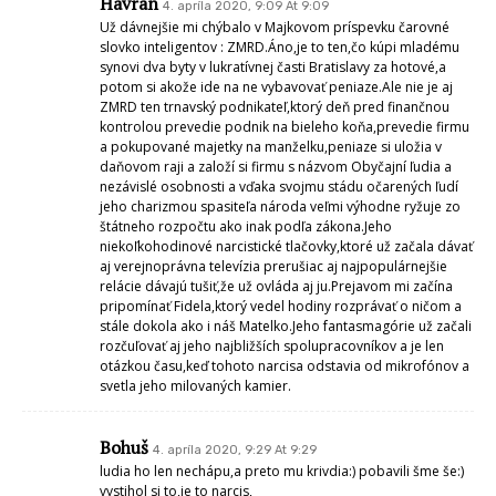
Havran
4. apríla 2020, 9:09 At 9:09
Už dávnejšie mi chýbalo v Majkovom príspevku čarovné
slovko inteligentov : ZMRD.Áno,je to ten,čo kúpi mladému
synovi dva byty v lukratívnej časti Bratislavy za hotové,a
potom si akože ide na ne vybavovať peniaze.Ale nie je aj
ZMRD ten trnavský podnikateľ,ktorý deň pred finančnou
kontrolou prevedie podnik na bieleho koňa,prevedie firmu
a pokupované majetky na manželku,peniaze si uložia v
daňovom raji a založí si firmu s názvom Obyčajní ľudia a
nezávislé osobnosti a vďaka svojmu stádu očarených ľudí
jeho charizmou spasiteľa národa veľmi výhodne ryžuje zo
štátneho rozpočtu ako inak podľa zákona.Jeho
niekoľkohodinové narcistické tlačovky,ktoré už začala dávať
aj verejnoprávna televízia prerušiac aj najpopulárnejšie
relácie dávajú tušiť,že už ovláda aj ju.Prejavom mi začína
pripomínať Fidela,ktorý vedel hodiny rozprávať o ničom a
stále dokola ako i náš Matelko.Jeho fantasmagórie už začali
rozčuľovať aj jeho najbližších spolupracovníkov a je len
otázkou času,keď tohoto narcisa odstavia od mikrofónov a
svetla jeho milovaných kamier.
Bohuš
4. apríla 2020, 9:29 At 9:29
ludia ho len nechápu,a preto mu krivdia:) pobavili šme še:)
vystihol si to,je to narcis,