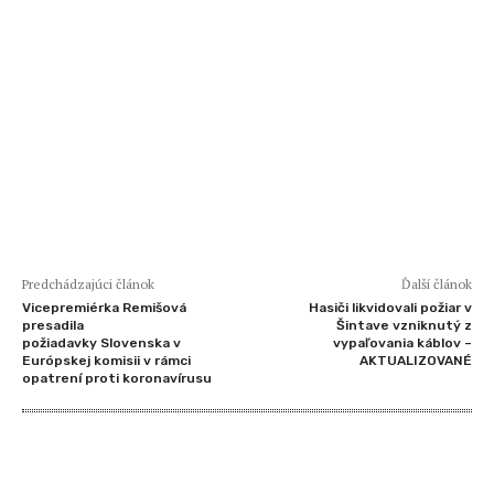
Predchádzajúci článok
Ďalší článok
Vicepremiérka Remišová
Hasiči likvidovali požiar v
presadila
Šintave vzniknutý z
požiadavky Slovenska v
vypaľovania káblov –
Európskej komisii v rámci
AKTUALIZOVANÉ
opatrení proti koronavírusu