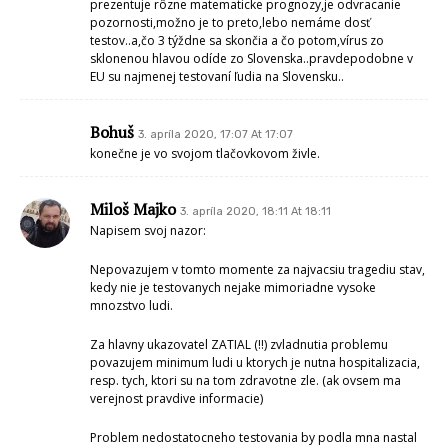
prezentuje rôzne matematicke prognozy,je odvracanie
pozornosti,možno je to preto,lebo nemáme dosť
testov..a,čo 3 týždne sa skončia a čo potom,vírus zo
sklonenou hlavou odíde zo Slovenska..pravdepodobne v
EU su najmenej testovaní ľudia na Slovensku..
Bohuš
3. apríla 2020, 17:07 At 17:07
konečne je vo svojom tlačovkovom živle.
Miloš Majko
3. apríla 2020, 18:11 At 18:11
Napisem svoj nazor:
Nepovazujem v tomto momente za najvacsiu tragediu stav,
kedy nie je testovanych nejake mimoriadne vysoke
mnozstvo ludi.
Za hlavny ukazovatel ZATIAL (!!) zvladnutia problemu
povazujem minimum ludi u ktorych je nutna hospitalizacia,
resp. tych, ktori su na tom zdravotne zle. (ak ovsem ma
verejnost pravdive informacie)
Problem nedostatocneho testovania by podla mna nastal