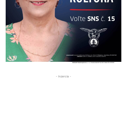
- Inzercia -