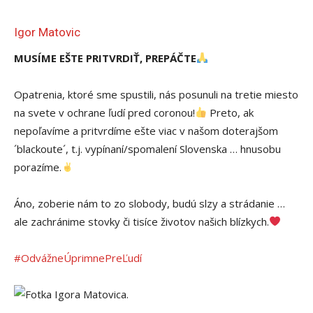
Igor Matovic
MUSÍME EŠTE PRITVRDIŤ, PREPÁČTE
Opatrenia, ktoré sme spustili, nás posunuli na tretie miesto
na svete v ochrane ľudí pred coronou!
Preto, ak
nepoľavíme a pritvrdíme ešte viac v našom doterajšom
´blackoute´, t.j. vypínaní/spomalení Slovenska … hnusobu
porazíme.
Áno, zoberie nám to zo slobody, budú slzy a strádanie …
ale zachránime stovky či tisíce životov našich blízkych.
#
OdvážneÚprimnePreĽudí