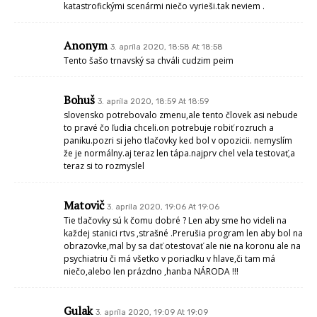
katastrofickými scenármi niečo vyrieši.tak neviem .
Anonym
3. apríla 2020, 18:58 At 18:58
Tento šašo trnavský sa chváli cudzim peim
Bohuš
3. apríla 2020, 18:59 At 18:59
slovensko potrebovalo zmenu,ale tento človek asi nebude
to pravé čo ľudia chceli.on potrebuje robiť rozruch a
paniku.pozri si jeho tlačovky ked bol v opozicii. nemyslím
že je normálny.aj teraz len tápa.najprv chel vela testovať,a
teraz si to rozmyslel
Matovič
3. apríla 2020, 19:06 At 19:06
Tie tlačovky sú k čomu dobré ? Len aby sme ho videli na
každej stanici rtvs ,strašné .Prerušia program len aby bol na
obrazovke,mal by sa dať otestovať ale nie na koronu ale na
psychiatriu či má všetko v poriadku v hlave,či tam má
niečo,alebo len prázdno ,hanba NÁRODA !!!
Gulak
3. apríla 2020, 19:09 At 19:09