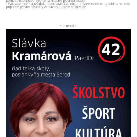
počítať s možnosťou zjednania nápravy právnou cestou.
- Vydavateľ novín a redakcia nezodpovedá za obsah príspevkov diskutujúcich a nenesie
prípadné právne následky za názory autorov príspevkov.
- Inzercia -