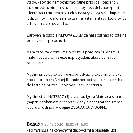
vtedy, keby do nemocnic radikalne pribudali pacienti v
tazkom zdravotnom stave a stat by nevedel zabezpecit
identifikaciu moznych siritelov nakazy vo vycsich skupinach
ludi, cim by hrozilo este vacsie narastanie stavu, ktory by uz
zdravotnictvo nezvladlo.
Zaroven ja osob e NEPOVAZUJEM za najlapsi napad totalne
odstavenie spolocnosti.
Mam zato, ze k tomu malo prist uz pred cca 10 dnami a
malo trvat od teraz este napr. tyzden, alebo uz (zatial)
radsej nie.
Myslim si, ze by to bol rovnako odvazny experiment, ako
napad premiera Velkej Britanie nerobit uplne nic a nechat
de facto na prirodu, aby populaciu precistila.
Myslim si, ze NATERAZ (!!) je vladou Igora Matovica situacia
(napriek zlyhaniam predoslej vlady a nenazrateho zmrda
Kicuru s rodinou) v krajine ZVLADANA VYBORNE.
Bohuš
3. apríla 2020, 18:50 At 18:50
keď myslíš,že nekonečnými tlačovkami a plašenie ludí