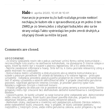
Halo
4. apríla 2020, 10:41 At 10:41
Havran,to je presne to,čo ľudí rozčuľuje,proste niektorí
nechápu,že ľuďom ide o spravodlivosť,a je im jedno či ten
ZMRD,je zo Smeru,lebo z obyčajní ľudia,lebo ako sa tie
strany volajú.Takto vystriedajú len jedni zmrdi druhých,a
obyčajný človek sa môže ísť past.
Comments are closed.
UPOZORNENIE:
- Zo strany vydavateľa novín ide o pokus zachovať určitú formu voľnej komunikácie –
nezneužívajte túto snahu na osočovanie kohokoľvek, na ohováranie či šírenie údajov a
správ, ktoré by mohli byť v rozpore s platnou legislatívou SR a EÚ alebo etikou.
- Nešírte neoverené informácie a hoaxy. Šírte len to, k čomu poznáte relevantný zdroj a
podľa možnosti ho uvádzajte.
- Komunikácia medzi užívateľmi a diskutujúcimi ako aj ostatná komunikácia sa v
súlade s právnym poriadkom SR ukladá do databázy a to vrátane loginov - prístupov
užívateľov . Databáza providera poskytujúceho pripojenie do internetu zaznamenáva
tiež IP adresy užívateľov a ostatné identifikačné dáta. V prípade závažného porušenia
pravidiel, napríklad páchaním trestnej činnosti, je provider povinný vydať túto
databázu orgánom činným v trestnom konaní.
- Vkladať príspevky do diskusie nie je povolené cez proxy servery a anonymizéry. Takéto
príspevky môžu byť zmazané bez akéhokoľvek ďalšieho komentovania a zverejňovania
dôvodov.
- Upozorňujeme, že každý užívateľ za svoje konanie plne zodpovedá sám. Administrátor
môže zmazať príspevky, ktoré budú porušovať pravidlá diskusie, prípadne budú
obsahovať reklamu, alebo ich súčasťou budú reklamné odkazy.
- Akékoľvek útoky, osočovanie a invektívy voči podpísaným autorom článkov redakcii,
alebo vydavateľovi budú zmazané, resp. v prípade, že budú zakladať podstatu
niektorého z trestných činov, alebo iného porušenia zákona, autor príspevku by mal