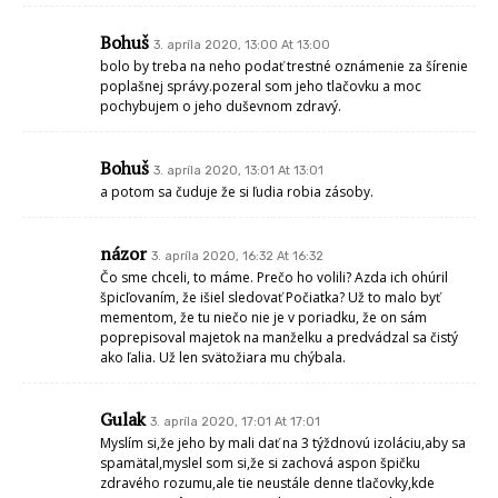
Bohuš
3. apríla 2020, 13:00 At 13:00
bolo by treba na neho podať trestné oznámenie za šírenie
poplašnej správy.pozeral som jeho tlačovku a moc
pochybujem o jeho duševnom zdravý.
Bohuš
3. apríla 2020, 13:01 At 13:01
a potom sa čuduje že si ľudia robia zásoby.
názor
3. apríla 2020, 16:32 At 16:32
Čo sme chceli, to máme. Prečo ho volili? Azda ich ohúril
špicľovaním, že išiel sledovať Počiatka? Už to malo byť
mementom, že tu niečo nie je v poriadku, že on sám
poprepisoval majetok na manželku a predvádzal sa čistý
ako ľalia. Už len svätožiara mu chýbala.
Gulak
3. apríla 2020, 17:01 At 17:01
Myslím si,že jeho by mali dať na 3 týždnovú izoláciu,aby sa
spamätal,myslel som si,že si zachová aspon špičku
zdravého rozumu,ale tie neustále denne tlačovky,kde