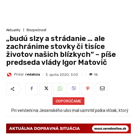
Aktuality
Bezpečnosť
„budú slzy a strádanie … ale
zachránime stovky či tisíce
životov našich blízkych“ – píše
predseda vlády Igor Matovič
Pridal
redakcia
3. apríla 2020, 3:03
18
ODPORÚČAME
Pri venčení na Jesenského ulici mal usmrtiť psíka vlčiak, ktorý
mal voľne behať