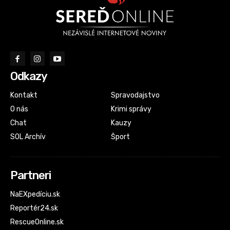
Odkazy
Kontakt
Spravodajstvo
O nás
Krimi správy
Chat
Kauzy
SOL Archív
Šport
Partneri
NaEXpedíciu.sk
Reportér24.sk
RescueOnline.sk