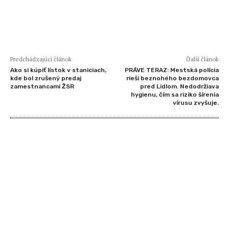
Predchádzajúci článok
Ďalší článok
Ako si kúpiť lístok v staniciach,
PRÁVE TERAZ: Mestská polícia
kde bol zrušený predaj
rieši beznohého bezdomovca
zamestnancami ŽSR
pred Lidlom. Nedodržiava
hygienu, čím sa riziko šírenia
vírusu zvyšuje.