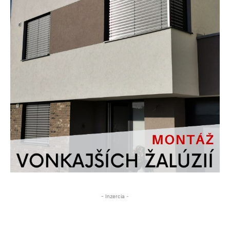
- Inzercia -