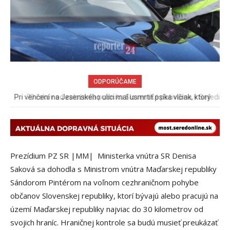
ODPORÚČAME
70 rokov od založenia podniku Slovenské pečivárne v Seredi
Prezídium PZ SR |MM| Ministerka vnútra SR Denisa
Saková sa dohodla s Ministrom vnútra Maďarskej republiky
Sándorom Pintérom na voľnom cezhraničnom pohybe
občanov Slovenskej republiky, ktorí bývajú alebo pracujú na
území Maďarskej republiky najviac do 30 kilometrov od
svojich hraníc. Hraničnej kontrole sa budú musieť preukázať