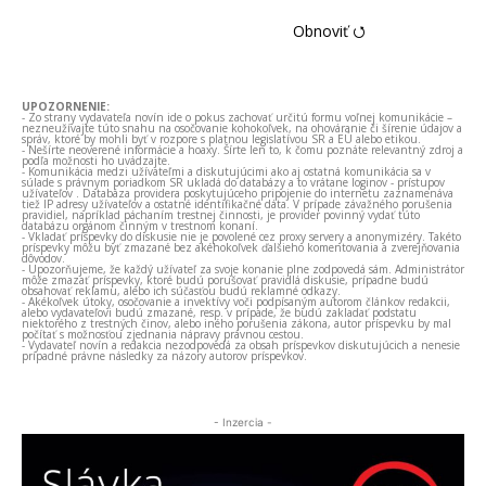
Obnoviť ⭯
UPOZORNENIE:
- Zo strany vydavateľa novín ide o pokus zachovať určitú formu voľnej komunikácie –
nezneužívajte túto snahu na osočovanie kohokoľvek, na ohováranie či šírenie údajov a
správ, ktoré by mohli byť v rozpore s platnou legislatívou SR a EÚ alebo etikou.
- Nešírte neoverené informácie a hoaxy. Šírte len to, k čomu poznáte relevantný zdroj a
podľa možnosti ho uvádzajte.
- Komunikácia medzi užívateľmi a diskutujúcimi ako aj ostatná komunikácia sa v
súlade s právnym poriadkom SR ukladá do databázy a to vrátane loginov - prístupov
užívateľov . Databáza providera poskytujúceho pripojenie do internetu zaznamenáva
tiež IP adresy užívateľov a ostatné identifikačné dáta. V prípade závažného porušenia
pravidiel, napríklad páchaním trestnej činnosti, je provider povinný vydať túto
databázu orgánom činným v trestnom konaní.
- Vkladať príspevky do diskusie nie je povolené cez proxy servery a anonymizéry. Takéto
príspevky môžu byť zmazané bez akéhokoľvek ďalšieho komentovania a zverejňovania
dôvodov.
- Upozorňujeme, že každý užívateľ za svoje konanie plne zodpovedá sám. Administrátor
môže zmazať príspevky, ktoré budú porušovať pravidlá diskusie, prípadne budú
obsahovať reklamu, alebo ich súčasťou budú reklamné odkazy.
- Akékoľvek útoky, osočovanie a invektívy voči podpísaným autorom článkov redakcii,
alebo vydavateľovi budú zmazané, resp. v prípade, že budú zakladať podstatu
niektorého z trestných činov, alebo iného porušenia zákona, autor príspevku by mal
počítať s možnosťou zjednania nápravy právnou cestou.
- Vydavateľ novín a redakcia nezodpovedá za obsah príspevkov diskutujúcich a nenesie
prípadné právne následky za názory autorov príspevkov.
- Inzercia -