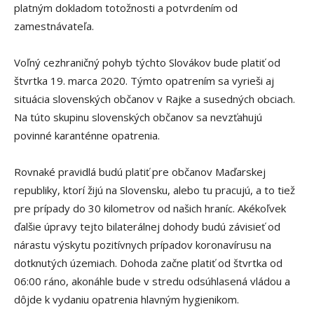
platným dokladom totožnosti a potvrdením od
zamestnávateľa.
Voľný cezhraničný pohyb týchto Slovákov bude platiť od
štvrtka 19. marca 2020. Týmto opatrením sa vyrieši aj
situácia slovenských občanov v Rajke a susedných obciach.
Na túto skupinu slovenských občanov sa nevzťahujú
povinné karanténne opatrenia.
Rovnaké pravidlá budú platiť pre občanov Maďarskej
republiky, ktorí žijú na Slovensku, alebo tu pracujú, a to tiež
pre prípady do 30 kilometrov od našich hraníc. Akékoľvek
ďalšie úpravy tejto bilaterálnej dohody budú závisieť od
nárastu výskytu pozitívnych prípadov koronavírusu na
dotknutých územiach. Dohoda začne platiť od štvrtka od
06:00 ráno, akonáhle bude v stredu odsúhlasená vládou a
dôjde k vydaniu opatrenia hlavným hygienikom.