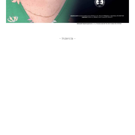
- Inzercia -