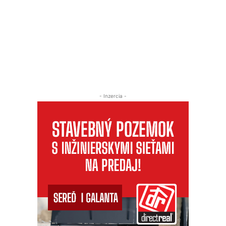
- Inzercia -