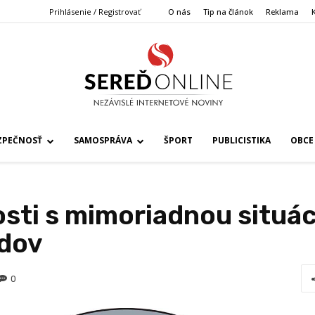
Prihlásenie / Registrovať
O nás
Tip na článok
Reklama
ZPEČNOSŤ
SAMOSPRÁVA
ŠPORT
PUBLICISTIKA
OBCE
osti s mimoriadnou situá
adov
0