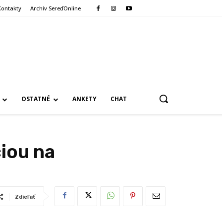
Kontakty
Archív SereďOnline
OSTATNÉ
ANKETY
CHAT
ciou na
Zdieľať