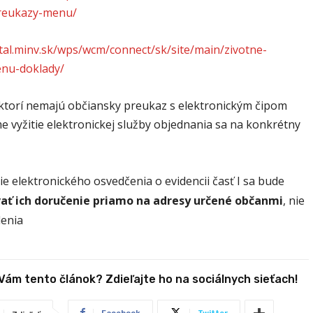
preukazy-menu/
rtal.minv.sk/wps/wcm/connect/sk/site/main/zivotne-
enu-doklady/
torí nemajú občiansky preukaz s elektronickým čipom
 vyžitie elektronickej služby objednania sa na konkrétny
e elektronického osvedčenia o evidencii časť I sa bude
ať ich doručenie priamo na adresy určené občanmi
, nie
lenia
 Vám tento článok? Zdieľajte ho na sociálnych sieťach!