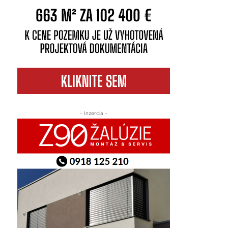
- Inzercia -