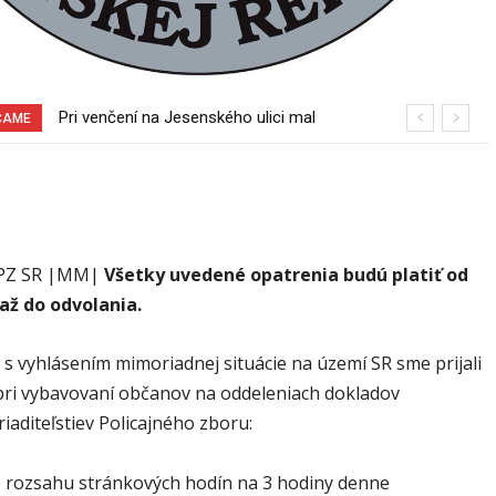
Pri venčení na Jesenského ulici mal
Sereď niekedy bola mestom s
ČAME
usmrtiť psíka vlčiak, ktorý mal voľne
výborným napojením na hromadnú
behať
dopravu – ANKETA
 PZ SR |MM|
Všetky uvedené opatrenia budú platiť od
 až do odvolania.
i s vyhlásením mimoriadnej situácie na území SR sme prijali
pri vybavovaní občanov na oddeleniach dokladov
iaditeľstiev Policajného zboru:
e rozsahu stránkových hodín na 3 hodiny denne