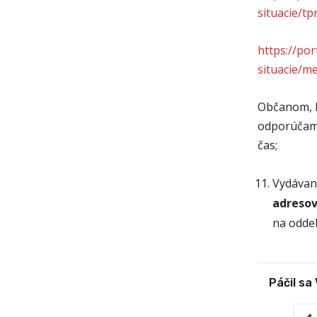
situacie/t
https://po
situacie/m
Občanom, k
odporúčame
čas;
Vydávani
adresov
na odde
Páčil sa