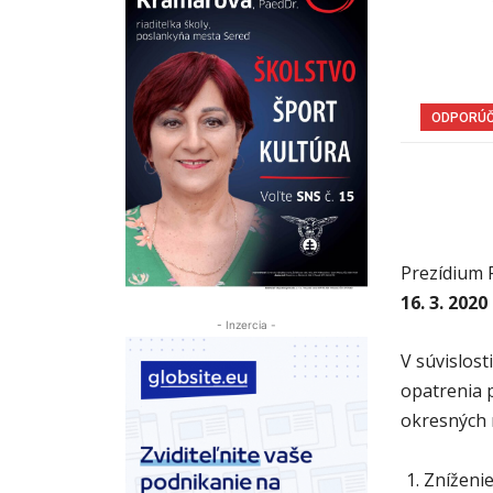
ODPORÚ
Prezídium
16. 3. 2020
- Inzercia -
V súvislost
opatrenia 
okresných r
Zníženi