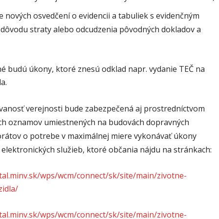
 nových osvedčení o evidencii a tabuliek s evidenčným
z dôvodu straty alebo odcudzenia pôvodných dokladov a
.
é budú úkony, ktoré znesú odklad napr. vydanie TEČ na
a.
vanosť verejnosti bude zabezpečená aj prostredníctvom
ch oznamov umiestnených na budovách dopravných
orátov o potrebe v maximálnej miere vykonávať úkony
 elektronických služieb, ktoré občania nájdu na stránkach:
rtal.minv.sk/wps/wcm/connect/sk/site/main/zivotne-
zidla/
rtal.minv.sk/wps/wcm/connect/sk/site/main/zivotne-