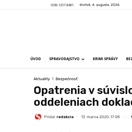
ISSN 1337-8481
štvrtok, 6. augusta, 2026
ÚVOD
SPRAVODAJSTVO
KRIMI SPRÁVY
BE
Aktuality
Bezpečnosť
Opatrenia v súvisl
oddeleniach dokl
Pridal
redakcia
13. marca 2020, 17:08