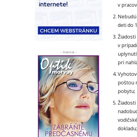
v pracov
Nebudú s
deti do 
Žiadosti
v prípad
- Inzercia -
uplynutí
pri nahl
Vyhotov
poštou 
pobytu;
Žiadosti
nadobudn
vodičské
dokladu;