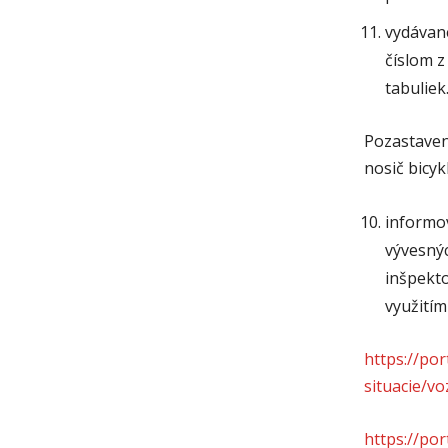
vydávane
číslom 
tabuliek
Pozastaven
nosič bicykl
informo
vývesný
inšpekt
využitím
https://po
situacie/vo
https://po