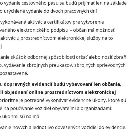
 o vydanie cestovného pasu sa budú prijímať len na základe
 o urýchlené vydanie do dvoch pracovných dní;
ykonávaná aktivácia certifikátov pre vytvorenie
kovaného elektronického podpisu – občan má možnosť
aktiváciu prostredníctvom elektronickej služby na to
j;
nie skúšok odbornej spôsobilosti držať alebo nosiť zbraň
vo, vydávanie zbrojných preukazov, zbrojných sprievodných
e pozastavené.
ku
dopravných evidencií budú vybavovaní len občania,
oli objednaní online prostredníctvom elektronickej
rioritne je potrebné vykonávať evidenčné úkony, ktoré sú
 na používanie vozidiel obyvateľmi a organizáciami;
o úkonmi sú najmä
vanie nových a jednotlivo dovezených vozidiel do evidencie,