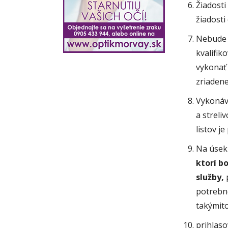
Žiadosti
žiadosti
Nebude v
kvalifi
vykonať 
zriadene
Vykonáva
a streli
listov j
Na úse
ktorí b
služby,
p
potrebné
takýmit
prihlaso