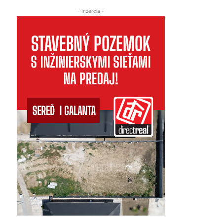
- Inzercia -