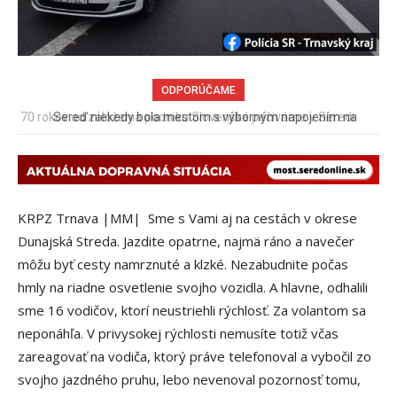
ODPORÚČAME
Sereď niekedy bola mestom s výborným napojením na
hromadnú dopravu – ANKETA
KRPZ Trnava |MM| Sme s Vami aj na cestách v okrese
Dunajská Streda. Jazdite opatrne, najmä ráno a navečer
môžu byť cesty namrznuté a klzké. Nezabudnite počas
hmly na riadne osvetlenie svojho vozidla. A hlavne, odhalili
sme 16 vodičov, ktorí neustriehli rýchlosť. Za volantom sa
neponáhľa. V privysokej rýchlosti nemusíte totiž včas
zareagovať na vodiča, ktorý práve telefonoval a vybočil zo
svojho jazdného pruhu, lebo nevenoval pozornosť tomu,