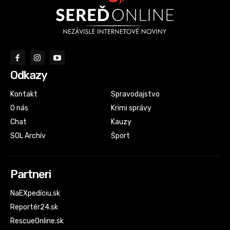
Odkazy
Kontakt
Spravodajstvo
O nás
Krimi správy
Chat
Kauzy
SOL Archív
Šport
Partneri
NaEXpedíciu.sk
Reportér24.sk
RescueOnline.sk