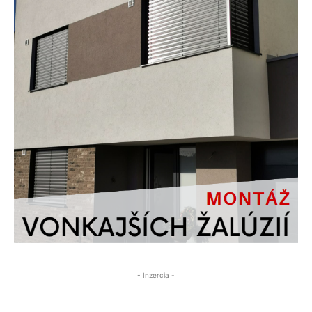
- Inzercia -