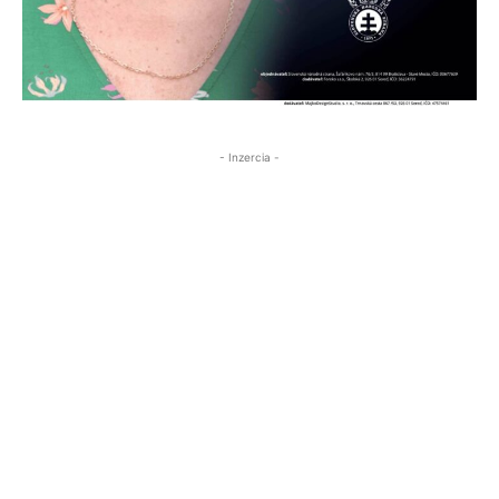
- Inzercia -