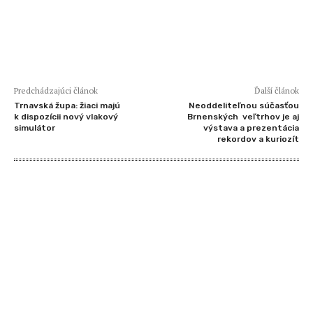
Predchádzajúci článok
Ďalší článok
Trnavská župa: žiaci majú
Neoddeliteľnou súčasťou
k dispozícii nový vlakový
Brnenských veľtrhov je aj
simulátor
výstava a prezentácia
rekordov a kuriozít