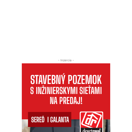
- Inzercia -