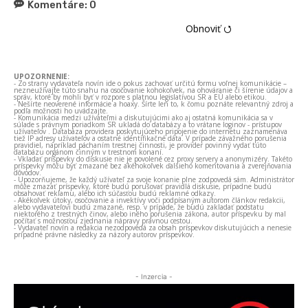
Komentáre:
0
Obnoviť ⭯
UPOZORNENIE:
- Zo strany vydavateľa novín ide o pokus zachovať určitú formu voľnej komunikácie –
nezneužívajte túto snahu na osočovanie kohokoľvek, na ohováranie či šírenie údajov a
správ, ktoré by mohli byť v rozpore s platnou legislatívou SR a EÚ alebo etikou.
- Nešírte neoverené informácie a hoaxy. Šírte len to, k čomu poznáte relevantný zdroj a
podľa možnosti ho uvádzajte.
- Komunikácia medzi užívateľmi a diskutujúcimi ako aj ostatná komunikácia sa v
súlade s právnym poriadkom SR ukladá do databázy a to vrátane loginov - prístupov
užívateľov . Databáza providera poskytujúceho pripojenie do internetu zaznamenáva
tiež IP adresy užívateľov a ostatné identifikačné dáta. V prípade závažného porušenia
pravidiel, napríklad páchaním trestnej činnosti, je provider povinný vydať túto
databázu orgánom činným v trestnom konaní.
- Vkladať príspevky do diskusie nie je povolené cez proxy servery a anonymizéry. Takéto
príspevky môžu byť zmazané bez akéhokoľvek ďalšieho komentovania a zverejňovania
dôvodov.
- Upozorňujeme, že každý užívateľ za svoje konanie plne zodpovedá sám. Administrátor
môže zmazať príspevky, ktoré budú porušovať pravidlá diskusie, prípadne budú
obsahovať reklamu, alebo ich súčasťou budú reklamné odkazy.
- Akékoľvek útoky, osočovanie a invektívy voči podpísaným autorom článkov redakcii,
alebo vydavateľovi budú zmazané, resp. v prípade, že budú zakladať podstatu
niektorého z trestných činov, alebo iného porušenia zákona, autor príspevku by mal
počítať s možnosťou zjednania nápravy právnou cestou.
- Vydavateľ novín a redakcia nezodpovedá za obsah príspevkov diskutujúcich a nenesie
prípadné právne následky za názory autorov príspevkov.
- Inzercia -