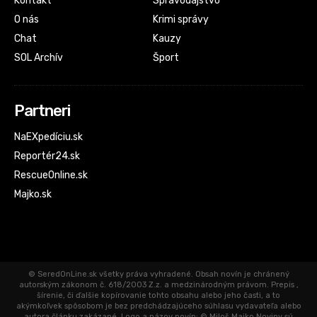
Kontakt
Spravodajstvo
O nás
Krimi správy
Chat
Kauzy
SOL Archív
Šport
Partneri
NaEXpedíciu.sk
Reportér24.sk
RescueOnline.sk
Majko.sk
© SeredOnLine.sk všetky práva vyhradené. Obsah novín je chránený
autorským zákonom č. 618/2003 Z.z. a medzinárodným právom. Prepis ,
šírenie, či ďalšie kopírovanie tohto obsahu alebo jeho časti, a to
akýmkoľvek spôsobom je bez predchádzajúceho súhlasu vydavateľa alebo
autora článku zakázané. Logo a názov novín: © Miloš Majko Noviny sú