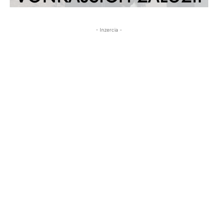
- Inzercia -