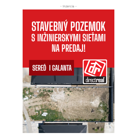
- Inzercia -