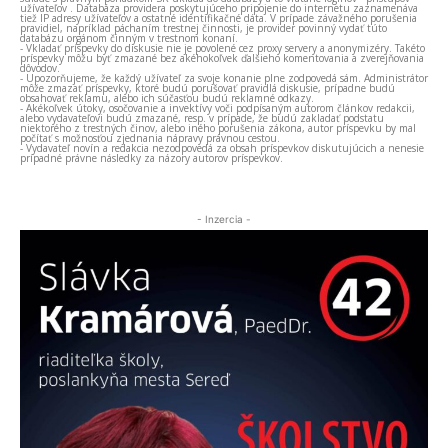
užívateľov . Databáza providera poskytujúceho pripojenie do internetu zaznamenáva
tiež IP adresy užívateľov a ostatné identifikačné dáta. V prípade závažného porušenia
pravidiel, napríklad páchaním trestnej činnosti, je provider povinný vydať túto
databázu orgánom činným v trestnom konaní.
- Vkladať príspevky do diskusie nie je povolené cez proxy servery a anonymizéry. Takéto
príspevky môžu byť zmazané bez akéhokoľvek ďalšieho komentovania a zverejňovania
dôvodov.
- Upozorňujeme, že každý užívateľ za svoje konanie plne zodpovedá sám. Administrátor
môže zmazať príspevky, ktoré budú porušovať pravidlá diskusie, prípadne budú
obsahovať reklamu, alebo ich súčasťou budú reklamné odkazy.
- Akékoľvek útoky, osočovanie a invektívy voči podpísaným autorom článkov redakcii,
alebo vydavateľovi budú zmazané, resp. v prípade, že budú zakladať podstatu
niektorého z trestných činov, alebo iného porušenia zákona, autor príspevku by mal
počítať s možnosťou zjednania nápravy právnou cestou.
- Vydavateľ novín a redakcia nezodpovedá za obsah príspevkov diskutujúcich a nenesie
prípadné právne následky za názory autorov príspevkov.
- Inzercia -