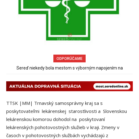
ODPORÚČAME
Sereď niekedy bola mestom s výborným napojením na
Pri venčení na Jesenského ulici mal usmrtiť psíka vlčiak, ktorý
hromadnú dopravu – ANKETA
mal voľne behať
TTSK |MM| Trnavský samosprávny kraj sa s
poskytovateľmi lekárenskej starostlivosti a Slovenskou
lekárenskou komorou dohodol na poskytovaní
lekárenských pohotovostných služieb v kraji. Zmeny v
časoch v pohotovostných službách vychádzajú z