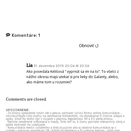
Komentáre:
1
Obnoviť ⭯
Lia
31. decembra 2019, 20:06 At 20:06
Ako povedala Kelišová “ vyprnút sa im na to“. To všetci z
nášho okresu majú utekať si pre lieky do Galanty, alebo,
ako máme tom u rozumieť?
Comments are closed.
UPOZORNENIE:
- Zo strany vydavateľa novín ide o pokus zachovať určitú formu voľnej komunikácie –
nezneužívajte túto snahu na osočovanie kohokoľvek, na ohováranie či šírenie údajov a
správ, ktoré by mohli byť v rozpore s platnou legislatívou SR a EÚ alebo etikou.
- Nešírte neoverené informácie a hoaxy. Šírte len to, k čomu poznáte relevantný zdroj a
podľa možnosti ho uvádzajte.
- Komunikácia medzi užívateľmi a diskutujúcimi ako aj ostatná komunikácia sa v
súlade s právnym poriadkom SR ukladá do databázy a to vrátane loginov - prístupov