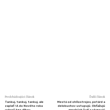
Predchádzajúci článok
Ďalší článok
Tankuj, tankuj, tankuj, ale
Mestá od ohňostrojov, petárd a
zaplať ! A do Nového roka
delobuchov ustupujú. Obťažujú
vykroč bez dlhov
mnohých ľudí a stresujú