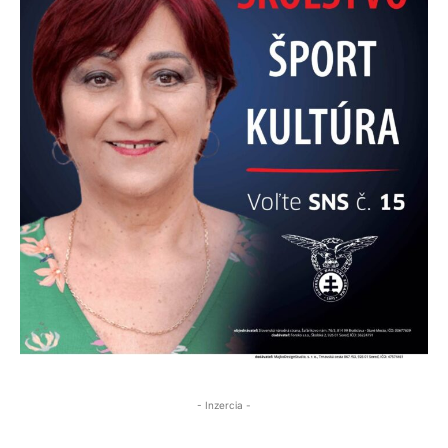
- Inzercia -