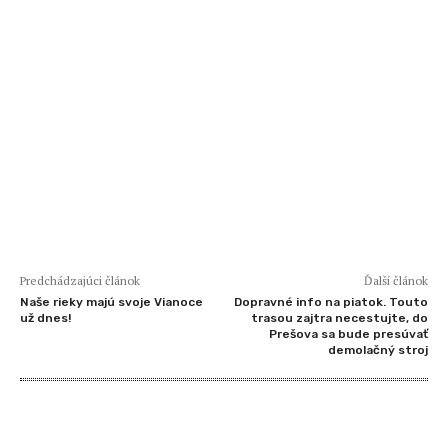
Predchádzajúci článok
Ďalší článok
Naše rieky majú svoje Vianoce
Dopravné info na piatok. Touto
už dnes!
trasou zajtra necestujte, do
Prešova sa bude presúvať
demolačný stroj