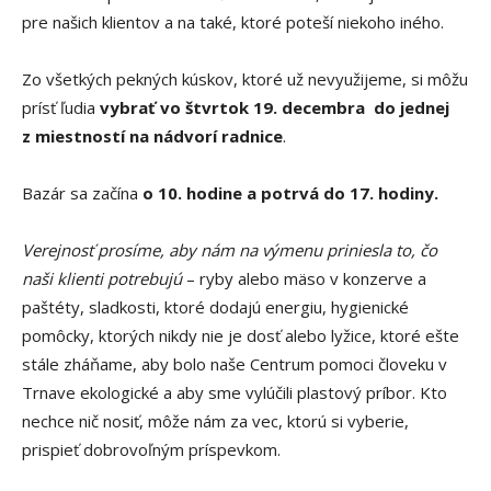
pre našich klientov a na také, ktoré poteší niekoho iného.
Zo všetkých pekných kúskov, ktoré už nevyužijeme, si môžu
prísť ľudia
vybrať vo štvrtok 19. decembra do jednej
z miestností na nádvorí radnice
.
Bazár sa začína
o 10. hodine a potrvá do 17. hodiny.
Verejnosť prosíme, aby nám na výmenu priniesla to, čo
naši klienti potrebujú
– ryby alebo mäso v konzerve a
paštéty, sladkosti, ktoré dodajú energiu, hygienické
pomôcky, ktorých nikdy nie je dosť alebo lyžice, ktoré ešte
stále zháňame, aby bolo naše Centrum pomoci človeku v
Trnave ekologické a aby sme vylúčili plastový príbor. Kto
nechce nič nosiť, môže nám za vec, ktorú si vyberie,
prispieť dobrovoľným príspevkom.