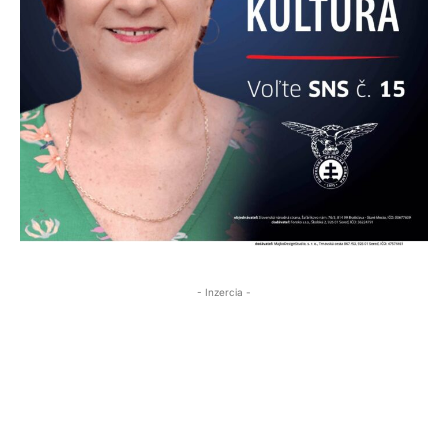
- Inzercia -