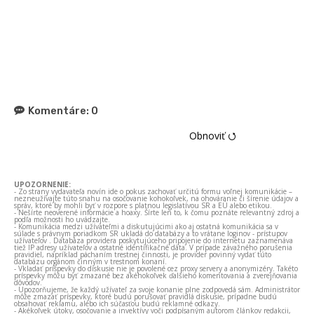
Komentáre:
0
Obnoviť ⭯
UPOZORNENIE:
- Zo strany vydavateľa novín ide o pokus zachovať určitú formu voľnej komunikácie –
nezneužívajte túto snahu na osočovanie kohokoľvek, na ohováranie či šírenie údajov a
správ, ktoré by mohli byť v rozpore s platnou legislatívou SR a EÚ alebo etikou.
- Nešírte neoverené informácie a hoaxy. Šírte len to, k čomu poznáte relevantný zdroj a
podľa možnosti ho uvádzajte.
- Komunikácia medzi užívateľmi a diskutujúcimi ako aj ostatná komunikácia sa v
súlade s právnym poriadkom SR ukladá do databázy a to vrátane loginov - prístupov
užívateľov . Databáza providera poskytujúceho pripojenie do internetu zaznamenáva
tiež IP adresy užívateľov a ostatné identifikačné dáta. V prípade závažného porušenia
pravidiel, napríklad páchaním trestnej činnosti, je provider povinný vydať túto
databázu orgánom činným v trestnom konaní.
- Vkladať príspevky do diskusie nie je povolené cez proxy servery a anonymizéry. Takéto
príspevky môžu byť zmazané bez akéhokoľvek ďalšieho komentovania a zverejňovania
dôvodov.
- Upozorňujeme, že každý užívateľ za svoje konanie plne zodpovedá sám. Administrátor
môže zmazať príspevky, ktoré budú porušovať pravidlá diskusie, prípadne budú
obsahovať reklamu, alebo ich súčasťou budú reklamné odkazy.
- Akékoľvek útoky, osočovanie a invektívy voči podpísaným autorom článkov redakcii,