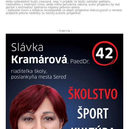
alebo vydavateľovi budú zmazané, resp. v prípade, že budú zakladať podstatu
niektorého z trestných činov, alebo iného porušenia zákona, autor príspevku by mal
počítať s možnosťou zjednania nápravy právnou cestou.
- Vydavateľ novín a redakcia nezodpovedá za obsah príspevkov diskutujúcich a nenesie
prípadné právne následky za názory autorov príspevkov.
- Inzercia -