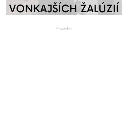
- Inzercia -