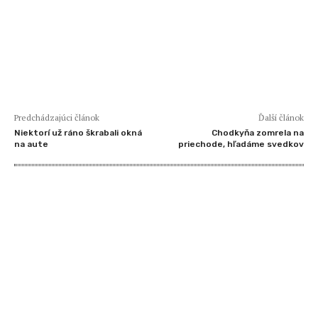
Predchádzajúci článok
Ďalší článok
Niektorí už ráno škrabali okná
Chodkyňa zomrela na
na aute
priechode, hľadáme svedkov