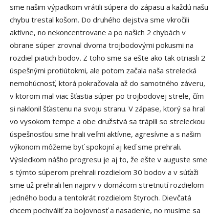
sme našim výpadkom vrátili súpera do zápasu a každú našu
chybu trestal košom. Do druhého dejstva sme vkročili
aktívne, no nekoncentrovane a po našich 2 chybách v
obrane súper zrovnal dvoma trojbodovými pokusmi na
rozdiel piatich bodov. Z toho sme sa ešte ako tak otriasli 2
úspešnými protiútokmi, ale potom začala naša strelecká
nemohúcnosť, ktorá pokračovala až do samotného záveru,
v ktorom mal viac šťastia súper po trojbodovej strele, čím
si naklonil šťastenu na svoju stranu. V zápase, ktorý sa hral
vo vysokom tempe a obe družstvá sa trápili so streleckou
úspešnosťou sme hrali veľmi aktívne, agresívne a s našim
výkonom môžeme byť spokojní aj keď sme prehrali.
Výsledkom nášho progresu je aj to, že ešte v auguste sme
s týmto súperom prehrali rozdielom 30 bodov a v súťaži
sme už prehrali len najprv v domácom stretnutí rozdielom
jedného bodu a tentokrát rozdielom štyroch. Dievčatá
chcem pochváliť za bojovnosť a nasadenie, no musíme sa