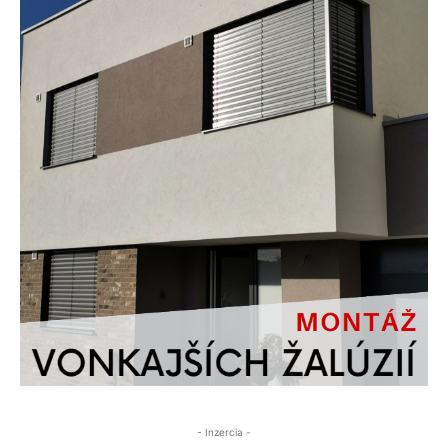
- Inzercia -