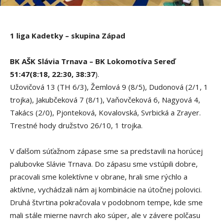
1 liga Kadetky – skupina Západ
BK AŠK Slávia Trnava – BK Lokomotíva Sereď
51:47(8:18, 22:30, 38:37
).
Užovičová 13 (TH 6/3), Žemlová 9 (8/5), Dudonová (2/1, 1
trojka), Jakubčeková 7 (8/1), Vaňovčeková 6, Nagyová 4,
Takács (2/0), Pjonteková, Kovalovská, Svrbická a Zrayer.
Trestné hody družstvo 26/10, 1 trojka.
V ďalšom súťažnom zápase sme sa predstavili na horúcej
palubovke Slávie Trnava. Do zápasu sme vstúpili dobre,
pracovali sme kolektívne v obrane, hrali sme rýchlo a
aktívne, vychádzali nám aj kombinácie na útočnej polovici.
Druhá štvrtina pokračovala v podobnom tempe, kde sme
mali stále mierne navrch ako súper, ale v závere polčasu