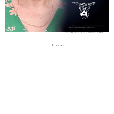
- Inzercia -