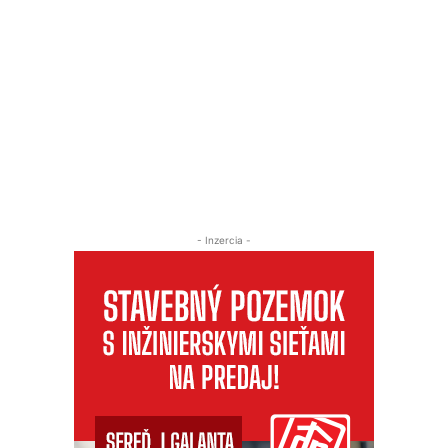
- Inzercia -