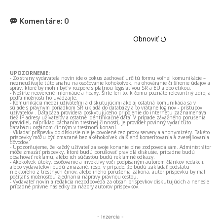
Komentáre:
0
Obnoviť ⭯
UPOZORNENIE:
- Zo strany vydavateľa novín ide o pokus zachovať určitú formu voľnej komunikácie –
nezneužívajte túto snahu na osočovanie kohokoľvek, na ohováranie či šírenie údajov a
správ, ktoré by mohli byť v rozpore s platnou legislatívou SR a EÚ alebo etikou.
- Nešírte neoverené informácie a hoaxy. Šírte len to, k čomu poznáte relevantný zdroj a
podľa možnosti ho uvádzajte.
- Komunikácia medzi užívateľmi a diskutujúcimi ako aj ostatná komunikácia sa v
súlade s právnym poriadkom SR ukladá do databázy a to vrátane loginov - prístupov
užívateľov . Databáza providera poskytujúceho pripojenie do internetu zaznamenáva
tiež IP adresy užívateľov a ostatné identifikačné dáta. V prípade závažného porušenia
pravidiel, napríklad páchaním trestnej činnosti, je provider povinný vydať túto
databázu orgánom činným v trestnom konaní.
- Vkladať príspevky do diskusie nie je povolené cez proxy servery a anonymizéry. Takéto
príspevky môžu byť zmazané bez akéhokoľvek ďalšieho komentovania a zverejňovania
dôvodov.
- Upozorňujeme, že každý užívateľ za svoje konanie plne zodpovedá sám. Administrátor
môže zmazať príspevky, ktoré budú porušovať pravidlá diskusie, prípadne budú
obsahovať reklamu, alebo ich súčasťou budú reklamné odkazy.
- Akékoľvek útoky, osočovanie a invektívy voči podpísaným autorom článkov redakcii,
alebo vydavateľovi budú zmazané, resp. v prípade, že budú zakladať podstatu
niektorého z trestných činov, alebo iného porušenia zákona, autor príspevku by mal
počítať s možnosťou zjednania nápravy právnou cestou.
- Vydavateľ novín a redakcia nezodpovedá za obsah príspevkov diskutujúcich a nenesie
prípadné právne následky za názory autorov príspevkov.
- Inzercia -