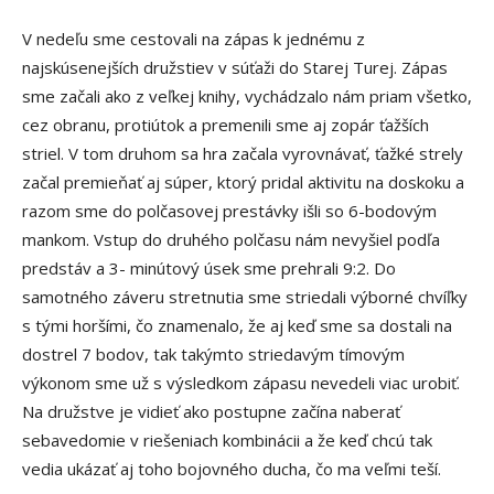
V nedeľu sme cestovali na zápas k jednému z
najskúsenejších družstiev v súťaži do Starej Turej. Zápas
sme začali ako z veľkej knihy, vychádzalo nám priam všetko,
cez obranu, protiútok a premenili sme aj zopár ťažších
striel. V tom druhom sa hra začala vyrovnávať, ťažké strely
začal premieňať aj súper, ktorý pridal aktivitu na doskoku a
razom sme do polčasovej prestávky išli so 6-bodovým
mankom. Vstup do druhého polčasu nám nevyšiel podľa
predstáv a 3- minútový úsek sme prehrali 9:2. Do
samotného záveru stretnutia sme striedali výborné chvíľky
s tými horšími, čo znamenalo, že aj keď sme sa dostali na
dostrel 7 bodov, tak takýmto striedavým tímovým
výkonom sme už s výsledkom zápasu nevedeli viac urobiť.
Na družstve je vidieť ako postupne začína naberať
sebavedomie v riešeniach kombinácii a že keď chcú tak
vedia ukázať aj toho bojovného ducha, čo ma veľmi teší.