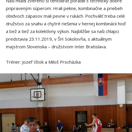
Naši mladí zverenci si tentokrát poradili s technicky dobre
pripraveným súperom. Hrali pekne, kombinačne a priebeh
obidvoch zápasov mali pevne v rukách. Pochváliť treba celé
družstvo za snahu a chytré riešenia v hernej kombinácii hoď
a bež a tiež za kolektívny výkon. Najbližšie sa naši chlapci
predstavia 23.11.2019, v ŠH Sokolovňa, s aktuálnym
majstrom Slovenska – družstvom Inter Bratislava.
Tréner: Jozef Ištok a Miloš Procházka