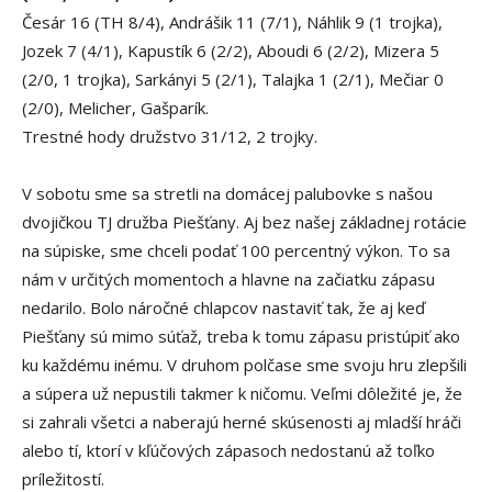
Česár 16 (TH 8/4), Andrášik 11 (7/1), Náhlik 9 (1 trojka),
Jozek 7 (4/1), Kapustík 6 (2/2), Aboudi 6 (2/2), Mizera 5
(2/0, 1 trojka), Sarkányi 5 (2/1), Talajka 1 (2/1), Mečiar 0
(2/0), Melicher, Gašparík.
Trestné hody družstvo 31/12, 2 trojky.
V sobotu sme sa stretli na domácej palubovke s našou
dvojičkou TJ družba Piešťany. Aj bez našej základnej rotácie
na súpiske, sme chceli podať 100 percentný výkon. To sa
nám v určitých momentoch a hlavne na začiatku zápasu
nedarilo. Bolo náročné chlapcov nastaviť tak, že aj keď
Piešťany sú mimo súťaž, treba k tomu zápasu pristúpiť ako
ku každému inému. V druhom polčase sme svoju hru zlepšili
a súpera už nepustili takmer k ničomu. Veľmi dôležité je, že
si zahrali všetci a naberajú herné skúsenosti aj mladší hráči
alebo tí, ktorí v kľúčových zápasoch nedostanú až toľko
príležitostí.