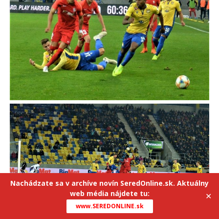
Nachádzate sa v archíve novín SeredOnline.sk. Aktuálny
web média nájdete tu:
✕
www.SEREDONLINE.sk