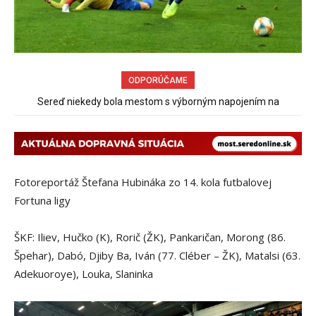
ODPORÚČAME
Obchádzka rozpadajúceho sa už uzatvoreného mosta ponad
železnicu spôsobuje nadmerné opotrebovanie ďalších ciest
Fotoreportáž Štefana Hubináka zo 14. kola futbalovej
Fortuna ligy
ŠKF: Iliev, Hučko (K), Rorič (ŽK), Pankaričan, Morong (86.
Špehar), Dabó, Djiby Ba, Iván (77. Cléber – ŽK), Matalsi (63.
Adekuoroye), Louka, Slaninka