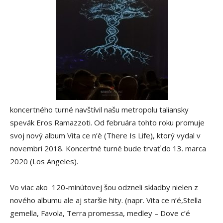
koncertného turné navštívil našu metropolu taliansky
spevák Eros Ramazzoti. Od februára tohto roku promuje
svoj nový album Vita ce n’è (There Is Life), ktorý vydal v
novembri 2018. Koncertné turné bude trvať do 13. marca
2020 (Los Angeles).
Vo viac ako 120-minútovej šou odzneli skladby nielen z
nového albumu ale aj staršie hity. (napr. Vita ce n’é,Stella
gemella, Favola, Terra promessa, medley – Dove c’é