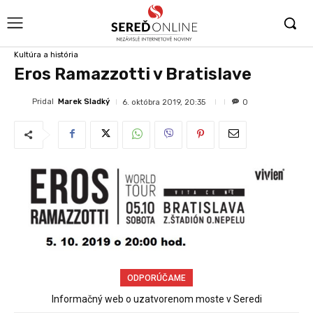
Kultúra a história
Eros Ramazzotti v Bratislave
Pridal
Marek Sladký
6. októbra 2019, 20:35
0
ODPORÚČAME
Pozor, po meste sa pohybujú podvodníci! Obyvateľom Serede
vypilovali bez povolenia strom a za robotu pýtali peniaze