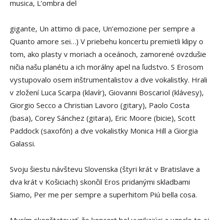
musica, L’ombra del
gigante, Un attimo di pace, Un’emozione per sempre a
Quanto amore sei…) V priebehu koncertu premietli klipy o
tom, ako plasty v moriach a oceánoch, zamorené ovzdušie
ničia našu planétu a ich morálny apel na ľudstvo. S Erosom
vystupovalo osem inštrumentalistov a dve vokalistky. Hrali
v zložení Luca Scarpa (klavír), Giovanni Boscariol (klávesy),
Giorgio Secco a Christian Lavoro (gitary), Paolo Costa
(basa), Corey Sánchez (gitara), Eric Moore (bicie), Scott
Paddock (saxofón) a dve vokalistky Monica Hill a Giorgia
Galassi.
Svoju šiestu návštevu Slovenska (štyri krát v Bratislave a
dva krát v Košiciach) skončil Eros pridanými skladbami
Siamo, Per me per sempre a superhitom Piú bella cosa.
Musím skonštatovať, že koncert bol vynikajúci a uznalo to aj