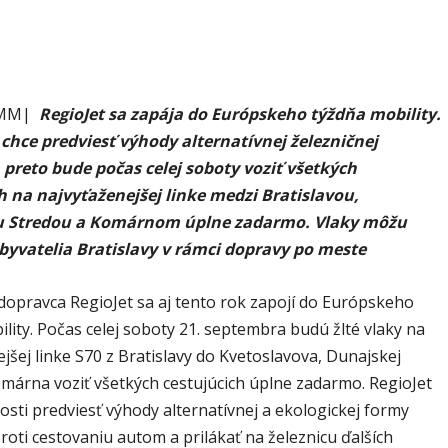
dopravu – ANKETA
behať
 |MM|
RegioJet sa zapája do Európskeho týždňa mobility.
 chce predviesť výhody alternatívnej železničnej
 preto bude počas celej soboty voziť všetkých
h na najvyťaženejšej linke medzi Bratislavou,
 Stredou a Komárnom úplne zadarmo. Vlaky môžu
obyvatelia Bratislavy v rámci dopravy po meste
opravca RegioJet sa aj tento rok zapojí do Európskeho
lity. Počas celej soboty 21. septembra budú žlté vlaky na
jšej linke S70 z Bratislavy do Kvetoslavova, Dunajskej
omárna voziť všetkých cestujúcich úplne zadarmo. RegioJet
osti predviesť výhody alternatívnej a ekologickej formy
oti cestovaniu autom a prilákať na železnicu ďalších