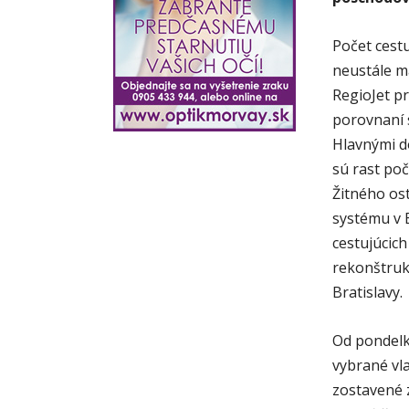
Počet cest
neustále m
RegioJet pr
porovnaní 
Hlavnými d
sú rast po
Žitného os
systému v 
cestujúcich
rekonštruk
Bratislavy.
Od pondelk
vybrané vl
zostavené 