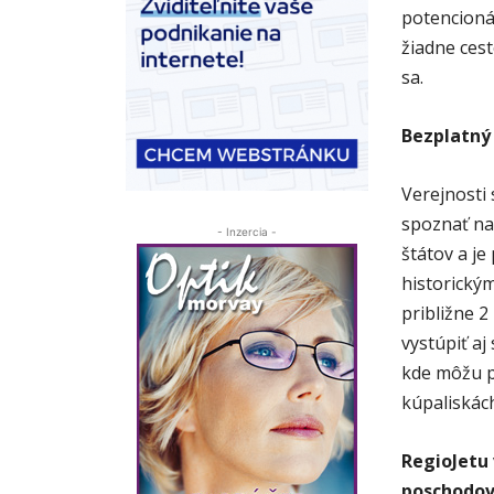
potencionál
žiadne cest
sa.
Bezplatný
Verejnosti 
spoznať na
- Inzercia -
štátov a j
historický
približne 2
vystúpiť aj
kde môžu p
kúpaliskác
RegioJetu 
poschodov