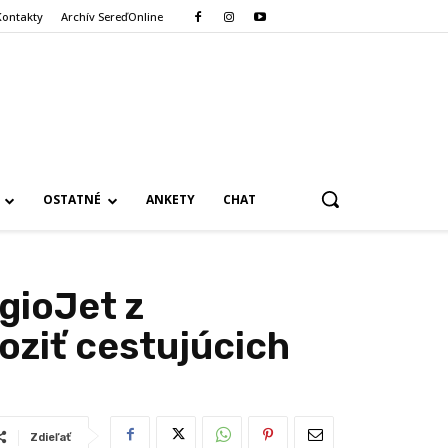
Kontakty
Archív SereďOnline
OSTATNÉ
ANKETY
CHAT
gioJet z
oziť cestujúcich
Zdieľať