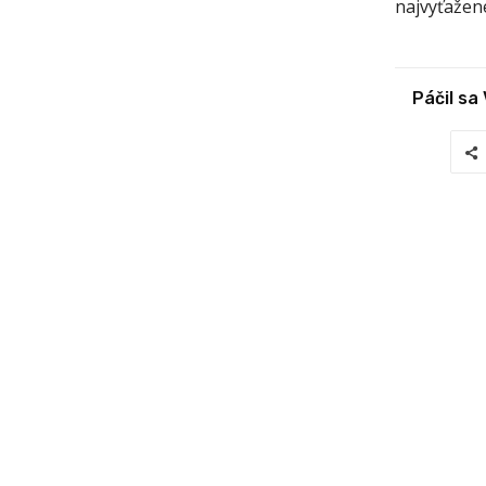
najvyťažene
Páčil sa