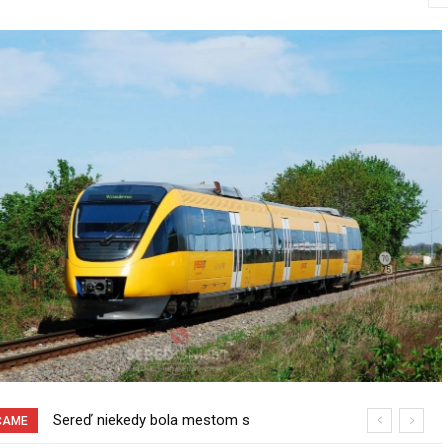
Sereď niekedy bola mestom s
Pri venčení na Jesenského ulici mal
ČAME
výborným napojením na hromadnú
usmrtiť psíka vlčiak, ktorý mal voľne