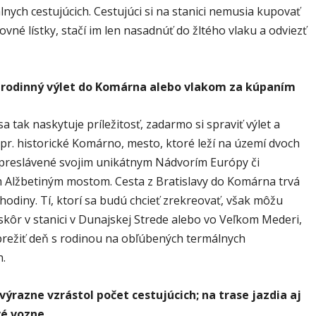
nych cestujúcich. Cestujúci si na stanici nemusia kupovať
ovné lístky, stačí im len nasadnúť do žltého vlaku a odviezť
 rodinný výlet do Komárna alebo vlakom za kúpaním
sa tak naskytuje príležitosť, zadarmo si spraviť výlet a
pr. historické Komárno, mesto, ktoré leží na území dvoch
e preslávené svojim unikátnym Nádvorím Európy či
m Alžbetiným mostom. Cesta z Bratislavy do Komárna trvá
 hodiny. Tí, ktorí sa budú chcieť zrekreovať, však môžu
 skôr v stanici v Dunajskej Strede alebo vo Veľkom Mederi,
režiť deň s rodinou na obľúbených termálnych
h.
výrazne vzrástol počet cestujúcich; na trase jazdia aj
é vozne