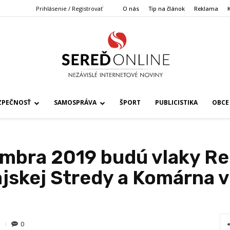
Prihlásenie / Registrovať
O nás
Tip na článok
Reklama
ZPEČNOSŤ
SAMOSPRÁVA
ŠPORT
PUBLICISTIKA
OBCE
embra 2019 budú vlaky Re
jskej Stredy a Komárna v
0