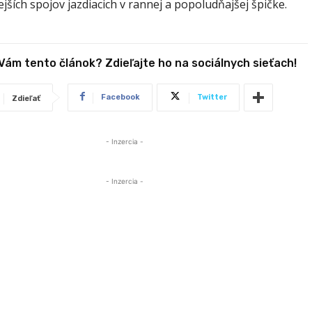
jších spojov jazdiacich v rannej a popoludňajšej špičke.
 Vám tento článok? Zdieľajte ho na sociálnych sieťach!
Facebook
Twitter
Zdieľať
- Inzercia -
- Inzercia -