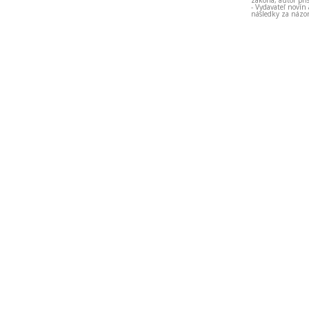
zákona, autor prí
- Vydavateľ novín
následky za názor