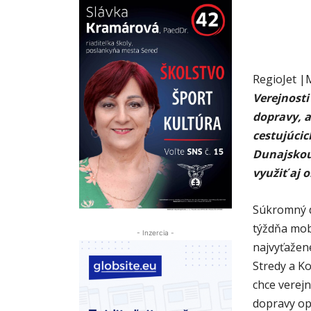
RegioJet
Verejnosti
dopravy, a
cestujúcic
Dunajskou
využiť aj 
Súkromný d
týždňa mobi
- Inzercia -
najvyťažene
Stredy a K
chce verejn
dopravy opr