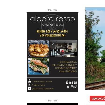
- Inzercia -
ODPORÚ
- Inzercia -