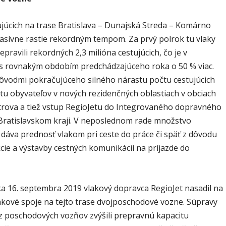
ujúcich na trase Bratislava – Dunajská Streda – Komárno
asívne rastie rekordným tempom. Za prvý polrok tu vlaky
epravili rekordných 2,3 milióna cestujúcich, čo je v
s rovnakým obdobím predchádzajúceho roka o 50 % viac.
ôvodmi pokračujúceho silného nárastu počtu cestujúcich
čtu obyvateľov v nových rezidenčných oblastiach v obciach
trova a tiež vstup RegioJetu do Integrovaného dopravného
Bratislavskom kraji. V neposlednom rade množstvo
 dáva prednosť vlakom pri ceste do práce či späť z dôvodu
cie a výstavby cestných komunikácií na príjazde do
a 16. septembra 2019 vlakový dopravca RegioJet nasadil na
akové spoje na tejto trase dvojposchodové vozne. Súpravy
z poschodových vozňov zvýšili prepravnú kapacitu