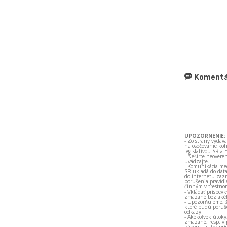
Komentá
UPOZORNENIE:
- Zo strany vydav
na osočovanie koh
legislatívou SR a 
- Nešírte neovere
uvádzajte.
- Komunikácia med
SR ukladá do data
do internetu zazn
porušenia pravidi
činným v trestno
- Vkladať príspev
zmazané bez akéh
- Upozorňujeme, ž
ktoré budú porušo
odkazy.
- Akékoľvek útoky
zmazané, resp. v 