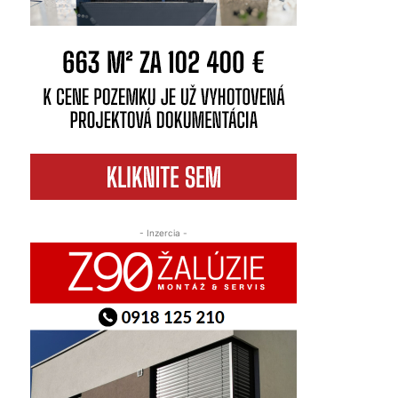
- Inzercia -