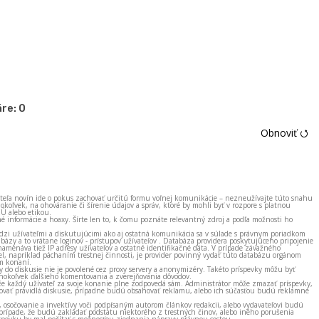
re:
0
Obnoviť ⭯
ateľa novín ide o pokus zachovať určitú formu voľnej komunikácie – nezneužívajte túto snahu
okoľvek, na ohováranie či šírenie údajov a správ, ktoré by mohli byť v rozpore s platnou
EÚ alebo etikou.
né informácie a hoaxy. Šírte len to, k čomu poznáte relevantný zdroj a podľa možnosti ho
zi užívateľmi a diskutujúcimi ako aj ostatná komunikácia sa v súlade s právnym poriadkom
bázy a to vrátane loginov - prístupov užívateľov . Databáza providera poskytujúceho pripojenie
amenáva tiež IP adresy užívateľov a ostatné identifikačné dáta. V prípade závažného
el, napríklad páchaním trestnej činnosti, je provider povinný vydať túto databázu orgánom
m konaní.
ky do diskusie nie je povolené cez proxy servery a anonymizéry. Takéto príspevky môžu byť
okoľvek ďalšieho komentovania a zverejňovania dôvodov.
e každý užívateľ za svoje konanie plne zodpovedá sám. Administrátor môže zmazať príspevky,
vať pravidlá diskusie, prípadne budú obsahovať reklamu, alebo ich súčasťou budú reklamné
, osočovanie a invektívy voči podpísaným autorom článkov redakcii, alebo vydavateľovi budú
prípade, že budú zakladať podstatu niektorého z trestných činov, alebo iného porušenia