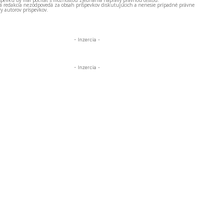
spevku by mal počítať s možnosťou zjednania nápravy právnou cestou.
 a redakcia nezodpovedá za obsah príspevkov diskutujúcich a nenesie prípadné právne
y autorov príspevkov.
- Inzercia -
- Inzercia -