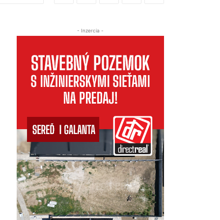
- Inzercia -