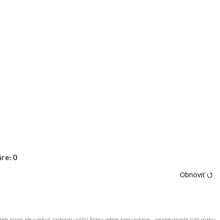
re:
0
Obnoviť ⭯
ateľa novín ide o pokus zachovať určitú formu voľnej komunikácie – nezneužívajte túto snahu