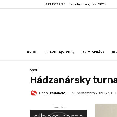
ISSN 1337-8481
sobota, 8. augusta, 2026
ÚVOD
SPRAVODAJSTVO
KRIMI SPRÁVY
BE
Šport
Hádzanársky turna
Pridal
redakcia
16. septembra 2019, 8:30
- Inzercia -