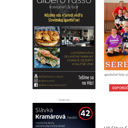
spoločné foto úč
ODPORÚ
- Inzercia -