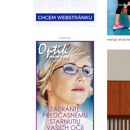
- Inzercia -
nástup družstie