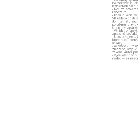
na osočovanie koh
legislatívou SR a 
- Nešírte neovere
uvádzajte.
- Komunikácia med
SR ukladá do data
do internetu zazn
porušenia pravidi
činným v trestno
- Vkladať príspev
zmazané bez akéh
- Upozorňujeme, ž
ktoré budú porušo
odkazy.
- Akékoľvek útoky
zmazané, resp. v 
zákona, autor prí
- Vydavateľ novín
následky za názor