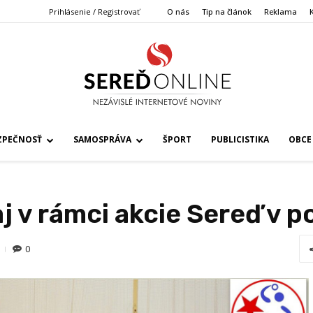
Prihlásenie / Registrovať
O nás
Tip na článok
Reklama
ZPEČNOSŤ
SAMOSPRÁVA
ŠPORT
PUBLICISTIKA
OBCE
j v rámci akcie Sereď v 
0