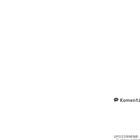
Komentá
UPOZORNENIE:
- Zo strany vydav