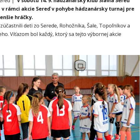
Sereď |
V sobotu 14. 9. hádzanársky klub Slávia Sereď
 v rámci akcie Sereď v pohybe hádzanársky turnaj pre
enšie hráčky.
zúčastnili deti zo Serede, Rohožníka, Šale, Topoľníkov a
ho. Víťazom bol každý, ktorý sa tejto výbornej akcie