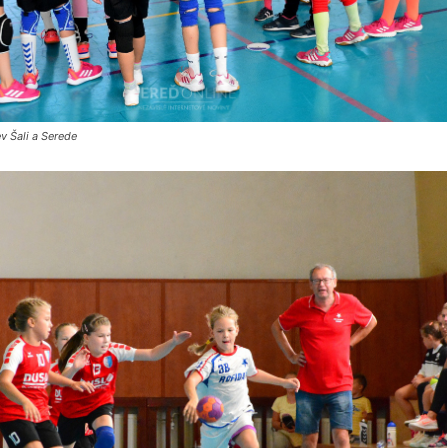
v Šali a Serede