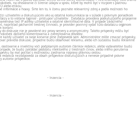
okoľvek, na ohováranie či šírenie údajov a správ, ktoré by mohli byť v rozpore s platnou
EÚ alebo etikou.
né informácie a hoaxy. Šírte len to, k čomu poznáte relevantný zdroj a podľa možnosti ho
zi užívateľmi a diskutujúcimi ako aj ostatná komunikácia sa v súlade s právnym poriadkom
bázy a to vrátane loginov - prístupov užívateľov . Databáza providera poskytujúceho pripojenie
amenáva tiež IP adresy užívateľov a ostatné identifikačné dáta. V prípade závažného
el, napríklad páchaním trestnej činnosti, je provider povinný vydať túto databázu orgánom
m konaní.
ky do diskusie nie je povolené cez proxy servery a anonymizéry. Takéto príspevky môžu byť
okoľvek ďalšieho komentovania a zverejňovania dôvodov.
e každý užívateľ za svoje konanie plne zodpovedá sám. Administrátor môže zmazať príspevky,
vať pravidlá diskusie, prípadne budú obsahovať reklamu, alebo ich súčasťou budú reklamné
, osočovanie a invektívy voči podpísaným autorom článkov redakcii, alebo vydavateľovi budú
prípade, že budú zakladať podstatu niektorého z trestných činov, alebo iného porušenia
spevku by mal počítať s možnosťou zjednania nápravy právnou cestou.
 a redakcia nezodpovedá za obsah príspevkov diskutujúcich a nenesie prípadné právne
y autorov príspevkov.
- Inzercia -
- Inzercia -