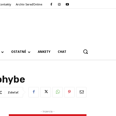
Kontakty
Archív SereďOnline
OSTATNÉ
ANKETY
CHAT
pohybe
Zdieľať
- Inzercia -