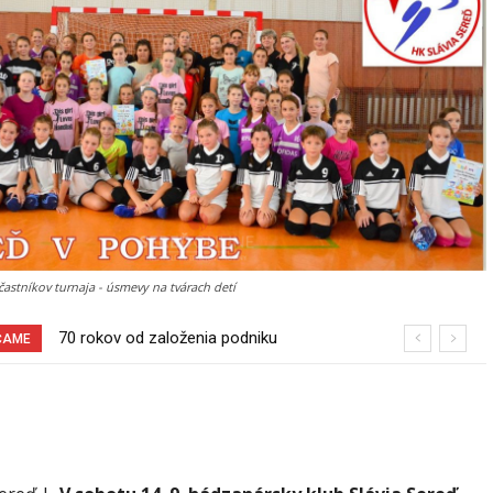
astníkov turnaja - úsmevy na tvárach detí
Pri venčení na Jesenského ulici mal
ČAME
usmrtiť psíka vlčiak, ktorý mal voľne
behať