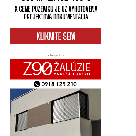
- Inzercia -