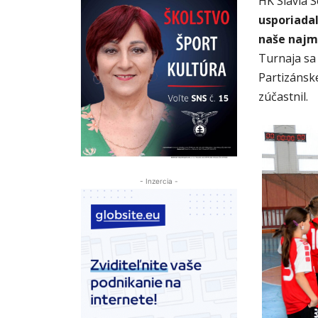
HK Slávia 
usporiadal
naše najm
Turnaja sa 
Partizánske
zúčastnil.
- Inzercia -