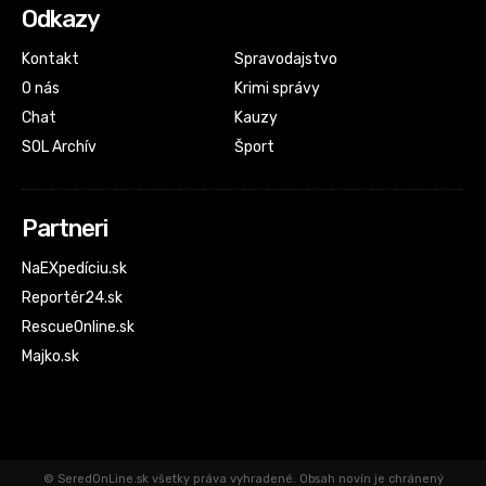
Odkazy
Kontakt
Spravodajstvo
O nás
Krimi správy
Chat
Kauzy
SOL Archív
Šport
Partneri
NaEXpedíciu.sk
Reportér24.sk
RescueOnline.sk
Majko.sk
© SeredOnLine.sk všetky práva vyhradené. Obsah novín je chránený