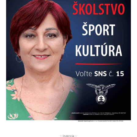
- Inzercia -