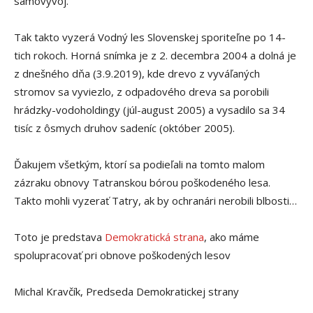
samovývoj.
Tak takto vyzerá Vodný les Slovenskej sporiteľne po 14-
tich rokoch. Horná snímka je z 2. decembra 2004 a dolná je
z dnešného dňa (3.9.2019), kde drevo z vyváľaných
stromov sa vyviezlo, z odpadového dreva sa porobili
hrádzky-vodoholdingy (júl-august 2005) a vysadilo sa 34
tisíc z ôsmych druhov sadeníc (o
któber 2005).
Ďakujem všetkým, ktorí sa podieľali na tomto malom
zázraku obnovy Tatranskou bórou poškodeného lesa.
Takto mohli vyzerať Tatry, ak by ochranári nerobili blbosti…
Toto je predstava
Demokratická strana
, ako máme
spolupracovať pri obnove poškodených lesov
Michal Kravčík, Predseda Demokratickej strany