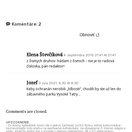
Komentáre:
2
Obnoviť ⭯
Elena Števčíková
4. septembra 2019, 21:41 At 21:41
z ôsmych druhov- hádam z ôsmich – nie je to radová
číslovka, pán redaktor!
Jozef
9. júla 2021, 8:30 At 8:30
Keby ochranári nerobili „blbosti“, chodili by ste už len do
zábavného parku Vysoké Tatry…
Comments are closed.
UPOZORNENIE:
- Zo strany vydavateľa novín ide o pokus zachovať určitú formu voľnej komunikácie –
nezneužívajte túto snahu na osočovanie kohokoľvek, na ohováranie či šírenie údajov a
správ, ktoré by mohli byť v rozpore s platnou legislatívou SR a EÚ alebo etikou.