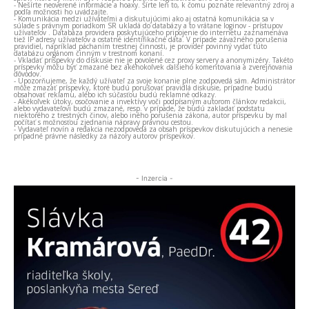
- Nešírte neoverené informácie a hoaxy. Šírte len to, k čomu poznáte relevantný zdroj a
podľa možnosti ho uvádzajte.
- Komunikácia medzi užívateľmi a diskutujúcimi ako aj ostatná komunikácia sa v
súlade s právnym poriadkom SR ukladá do databázy a to vrátane loginov - prístupov
užívateľov . Databáza providera poskytujúceho pripojenie do internetu zaznamenáva
tiež IP adresy užívateľov a ostatné identifikačné dáta. V prípade závažného porušenia
pravidiel, napríklad páchaním trestnej činnosti, je provider povinný vydať túto
databázu orgánom činným v trestnom konaní.
- Vkladať príspevky do diskusie nie je povolené cez proxy servery a anonymizéry. Takéto
príspevky môžu byť zmazané bez akéhokoľvek ďalšieho komentovania a zverejňovania
dôvodov.
- Upozorňujeme, že každý užívateľ za svoje konanie plne zodpovedá sám. Administrátor
môže zmazať príspevky, ktoré budú porušovať pravidlá diskusie, prípadne budú
obsahovať reklamu, alebo ich súčasťou budú reklamné odkazy.
- Akékoľvek útoky, osočovanie a invektívy voči podpísaným autorom článkov redakcii,
alebo vydavateľovi budú zmazané, resp. v prípade, že budú zakladať podstatu
niektorého z trestných činov, alebo iného porušenia zákona, autor príspevku by mal
počítať s možnosťou zjednania nápravy právnou cestou.
- Vydavateľ novín a redakcia nezodpovedá za obsah príspevkov diskutujúcich a nenesie
prípadné právne následky za názory autorov príspevkov.
- Inzercia -