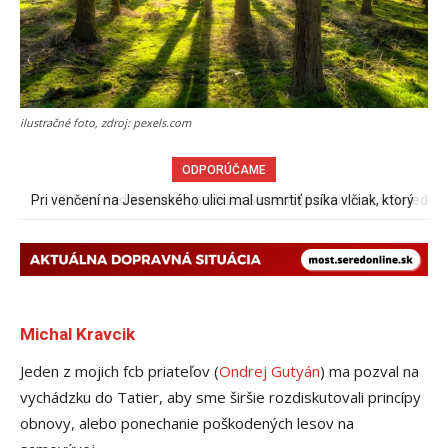
ilustračné foto, zdroj: pexels.com
ODPORÚČAME
70 rokov od založenia podniku Slovenské pečivárne v Seredi
Michal Kravcik
Jeden z mojich fcb priateľov (
Ondrej Gutyán
) ma pozval na
vychádzku do Tatier, aby sme širšie rozdiskutovali princípy
obnovy, alebo ponechanie poškodených lesov na