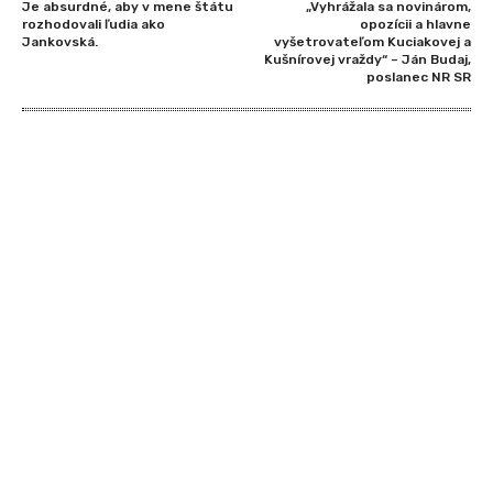
Je absurdné, aby v mene štátu
„Vyhrážala sa novinárom,
rozhodovali ľudia ako
opozícii a hlavne
Jankovská.
vyšetrovateľom Kuciakovej a
Kušnírovej vraždy“ – Ján Budaj,
poslanec NR SR