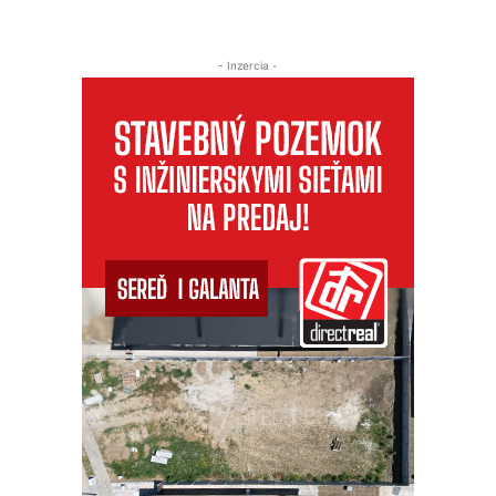
- Inzercia -