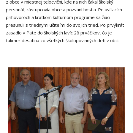
z obce v miestnej telocvični, kde na nich čakal školský
personál, zástupcovia obce a pozvaní hostia. Po uvítacích
príhovoroch a krátkom kultúrnom programe sa žiaci
presunuli s triednymi učiteľmi do svojich tried. Po prvýkrát
zasadlo v Pate do školských lavíc 28 prváčikov, čo je
takmer desatina zo všetkých školopovinných detí v obci.