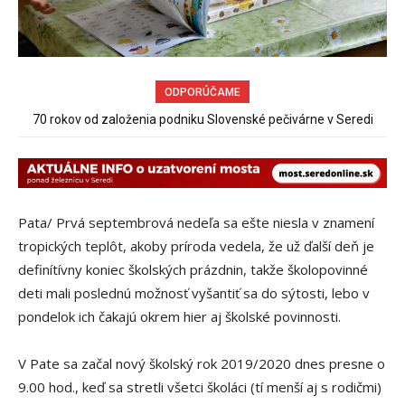
ODPORÚČAME
Obchádzka rozpadajúceho sa už uzatvoreného mosta ponad
železnicu spôsobuje nadmerné opotrebovanie ďalších ciest
Pata/ Prvá septembrová nedeľa sa ešte niesla v znamení
tropických teplôt, akoby príroda vedela, že už ďalší deň je
definítívny koniec školských prázdnin, takže školopovinné
deti mali poslednú možnosť vyšantiť sa do sýtosti, lebo v
pondelok ich čakajú okrem hier aj školské povinnosti.
V Pate sa začal nový školský rok 2019/2020 dnes presne o
9.00 hod., keď sa stretli všetci školáci (tí menší aj s rodičmi)