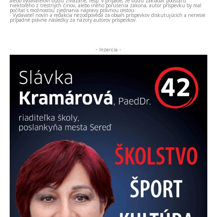
alebo vydavateľovi budú zmazané, resp. v prípade, že budú zakladať podstatu
niektorého z trestných činov, alebo iného porušenia zákona, autor príspevku by mal
počítať s možnosťou zjednania nápravy právnou cestou.
- Vydavateľ novín a redakcia nezodpovedá za obsah príspevkov diskutujúcich a nenesie
prípadné právne následky za názory autorov príspevkov.
- Inzercia -