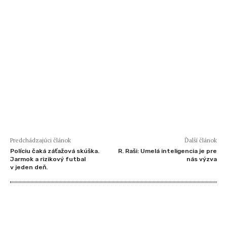
Predchádzajúci článok
Ďalší článok
Políciu čaká záťažová skúška.
R. Raši: Umelá inteligencia je pre
Jarmok a rizikový futbal
nás výzva
v jeden deň.