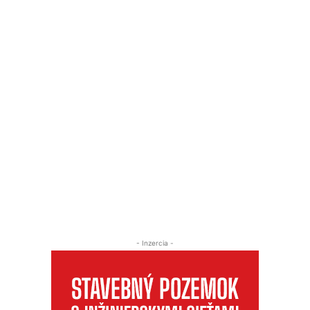
- Inzercia -