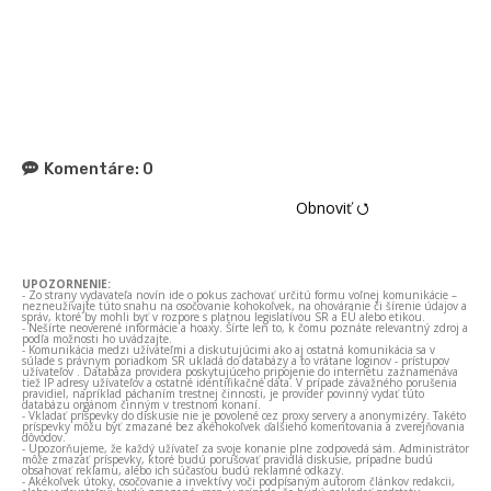
Komentáre:
0
Obnoviť ⭯
UPOZORNENIE:
- Zo strany vydavateľa novín ide o pokus zachovať určitú formu voľnej komunikácie –
nezneužívajte túto snahu na osočovanie kohokoľvek, na ohováranie či šírenie údajov a
správ, ktoré by mohli byť v rozpore s platnou legislatívou SR a EÚ alebo etikou.
- Nešírte neoverené informácie a hoaxy. Šírte len to, k čomu poznáte relevantný zdroj a
podľa možnosti ho uvádzajte.
- Komunikácia medzi užívateľmi a diskutujúcimi ako aj ostatná komunikácia sa v
súlade s právnym poriadkom SR ukladá do databázy a to vrátane loginov - prístupov
užívateľov . Databáza providera poskytujúceho pripojenie do internetu zaznamenáva
tiež IP adresy užívateľov a ostatné identifikačné dáta. V prípade závažného porušenia
pravidiel, napríklad páchaním trestnej činnosti, je provider povinný vydať túto
databázu orgánom činným v trestnom konaní.
- Vkladať príspevky do diskusie nie je povolené cez proxy servery a anonymizéry. Takéto
príspevky môžu byť zmazané bez akéhokoľvek ďalšieho komentovania a zverejňovania
dôvodov.
- Upozorňujeme, že každý užívateľ za svoje konanie plne zodpovedá sám. Administrátor
môže zmazať príspevky, ktoré budú porušovať pravidlá diskusie, prípadne budú
obsahovať reklamu, alebo ich súčasťou budú reklamné odkazy.
- Akékoľvek útoky, osočovanie a invektívy voči podpísaným autorom článkov redakcii,