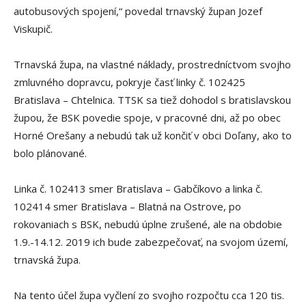
autobusových spojení,“ povedal trnavský župan Jozef
Viskupič.
Trnavská župa, na vlastné náklady, prostredníctvom svojho
zmluvného dopravcu, pokryje časť linky č. 102425
Bratislava – Chtelnica. TTSK sa tiež dohodol s bratislavskou
župou, že BSK povedie spoje, v pracovné dni, až po obec
Horné Orešany a nebudú tak už končiť v obci Doľany, ako to
bolo plánované.
Linka č. 102413 smer Bratislava – Gabčíkovo a linka č.
102414 smer Bratislava – Blatná na Ostrove, po
rokovaniach s BSK, nebudú úplne zrušené, ale na obdobie
1.9.-14.12. 2019 ich bude zabezpečovať, na svojom území,
trnavská župa.
Na tento účel župa vyčlení zo svojho rozpočtu cca 120 tis.