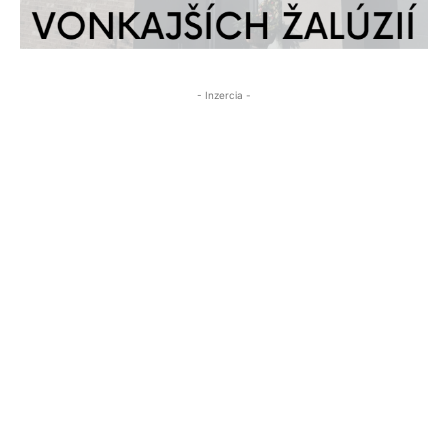
- Inzercia -