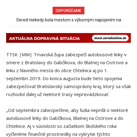
ODPORÚČAME
Sereď niekedy bola mestom s výborným napojením na
Pri venčení na Jesenského ulici mal usmrtiť psíka vlčiak, ktorý
hromadnú dopravu – ANKETA
mal voľne behať
TTSK |MM| Trnavská župa zabezpečí autobusové linky v
smere z Bratislavy do Gabčíkova, do Blatnej na Ostrove a
linku z hlavného mesta do obce Chtelnica aj po 1.
septembri 2019. Do konca augusta bude tieto spojenia
zabezpečovať Bratislavský samosprávny kraj, ktorý sa však
rozhodol ďalej už niektoré trasy neprevádzkovať.
„Od septembra zabezpečíme, aby ľudia neprišli o niektoré
autobusové linky do Gabčíkova, Blatnej na Ostrove a do
Chtelnice. Aj v súvislosti so začiatkom školského roka
vyčleníme finančné prostriedky na vykrytie týchto