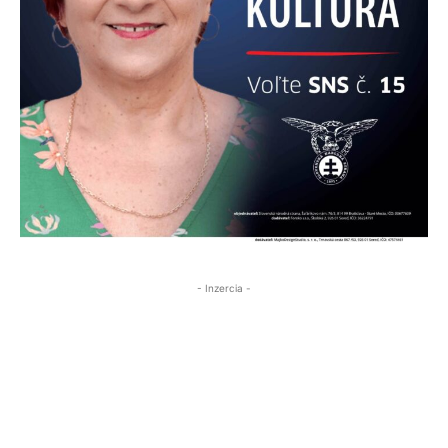
- Inzercia -