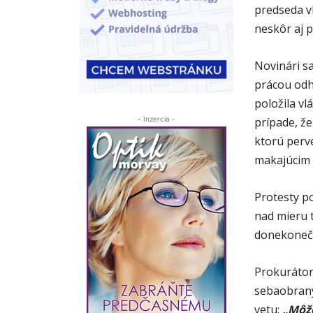
predseda vl
neskôr aj 
Novinári sa
prácou odha
položila vl
prípade, že
- Inzercia -
ktorú perv
makajúcim 
Protesty po
nad mieru 
donekoneč
Prokurátor
sebaobrany
vetu:
„Môže