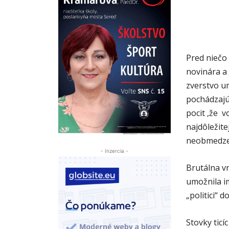
Pred niečo
novinára a 
zverstvo u
pochádzajú
pocit ,že 
najdôležit
neobmedzen
- Inzercia -
Brutálna vr
umožnila i
„politici“ 
Stovky ticíc