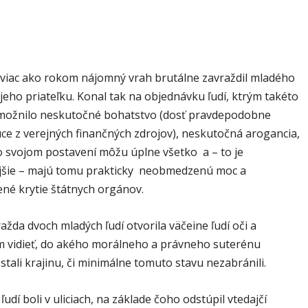
dopravu – ANKETA
 viac ako rokom nájomný vrah brutálne zavraždil mladého
jeho priateľku. Konal tak na objednávku ľudí, ktrým takéto
možnilo neskutočné bohatstvo (dosť pravdepodobne
ce z verejných finančných zdrojov), neskutočná arogancia,
vo svojom postavení môžu úplne všetko a – to je
ejšie – majú tomu prakticky neobmedzenú moc a
é krytie štátnych orgánov.
ažda dvoch mladých ľudí otvorila väčeine ľudí oči a
m vidieť, do akého morálneho a právneho suterénu
dostali krajinu, či minimálne tomuto stavu nezabránili.
 ľudí boli v uliciach, na základe čoho odstúpil vtedajčí