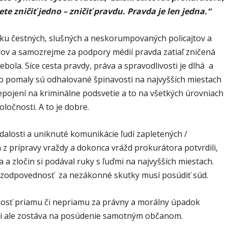
te zničiť jedno – zničiť pravdu. Pravda je len jedna.“
ku čestných, slušných a neskorumpovaných policajtov a
ov a samozrejme za podpory médií pravda zatiaľ zničená
bola. Síce cesta pravdy, práva a spravodlivosti je dlhá a
o pomaly sú odhalované špinavosti na najvyšších miestach
epojení na kriminálne podsvetie a to na všetkých úrovniach
oločnosti. A to je dobre.
dalosti a uniknuté komunikácie ľudí zapletených /
 z prípravy vraždy a dokonca vrážd prokurátora potvrdili,
 a zločin si podával ruky s ľuďmi na najvyšších miestach.
 zodpovednosť za nezákonné skutky musí posúdiť súd.
sť priamu či nepriamu za právny a morálny úpadok
i ale zostáva na posúdenie samotným občanom.