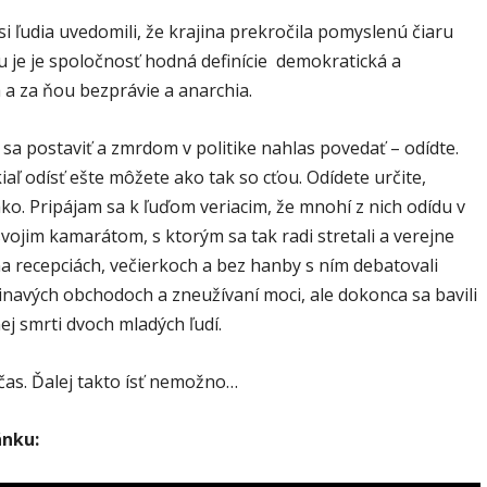
 si ľudia uvedomili, že krajina prekročila pomyslenú čiaru
u je je spoločnosť hodná definície demokratická a
á a za ňou bezprávie a anarchia.
 sa postaviť a zmrdom v politike nahlas povedať – odídte.
iaľ odísť ešte môžete ako tak so cťou. Odídete určite,
ako. Pripájam sa k ľuďom veriacim, že mnohí z nich odídu v
vojim kamarátom, s ktorým sa tak radi stretali a verejne
a recepciách, večierkoch a bez hanby s ním debatovali
inavých obchodoch a zneužívaní moci, ale dokonca sa bavili
nej smrti dvoch mladých ľudí.
 čas. Ďalej takto ísť nemožno…
ánku: