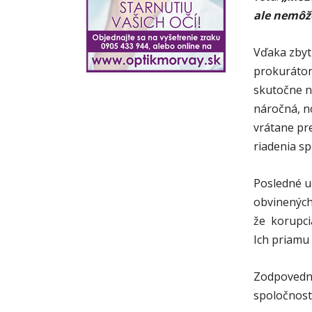
ale nemôže
Vďaka zbyt
prokurátor
skutočne ne
náročná, n
vrátane pr
riadenia sp
Posledné u
obvinených
že korupcia
Ich priamu
Zodpovedno
spoločnost