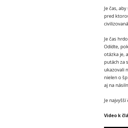
Je čas, aby
pred ktoro
civilizovan
Je čas hrdo
Odídte, pok
otázka je, 
putách za s
ukazovali n
nielen o šp
aj na násil
Je najvyšší
Video k čl