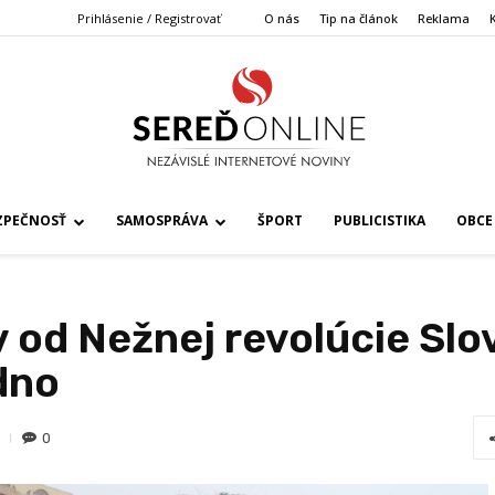
Prihlásenie / Registrovať
O nás
Tip na článok
Reklama
ZPEČNOSŤ
SAMOSPRÁVA
ŠPORT
PUBLICISTIKA
OBCE
ov od Nežnej revolúcie Slo
dno
0