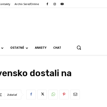
Kontakty
Archív SereďOnline
OSTATNÉ
ANKETY
CHAT
vensko dostali na
Zdieľať