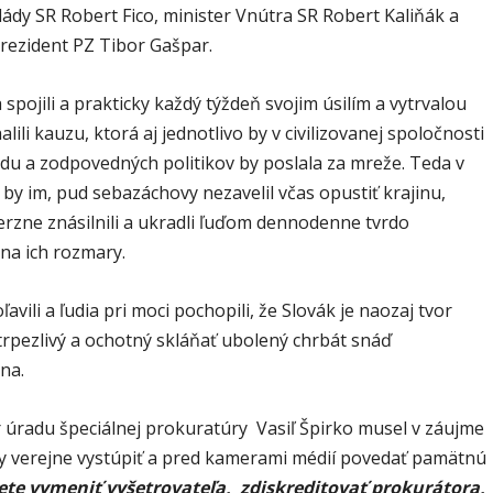
ády SR Robert Fico, minister Vnútra SR Robert Kaliňák a
prezident PZ Tibor Gašpar.
 spojili a prakticky každý týždeň svojim úsilím a vytrvalou
lili kauzu, ktorá aj jednotlivo by v civilizovanej spoločnosti
ádu a zodpovedných politikov by poslala za mreže. Teda v
 by im, pud sebazáchovy nezavelil včas opustiť krajinu,
erzne znásilnili a ukradli ľuďom dennodenne tvrdo
na ich rozmary.
ľavili a ľudia pri moci pochopili, že Slovák je naozaj tvor
trpezlivý a ochotný skláňať ubolený chrbát snáď
na.
 úradu špeciálnej prokuratúry Vasiľ Špirko musel v záujme
 verejne vystúpiť a pred kamerami médií povedať pamätnú
te vymeniť vyšetrovateľa, zdiskreditovať prokurátora,