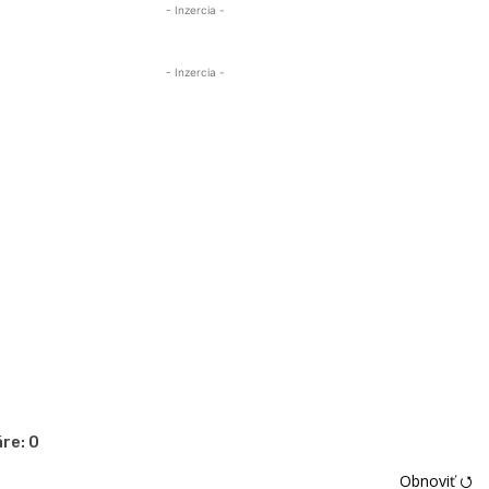
- Inzercia -
- Inzercia -
re:
0
Obnoviť ⭯