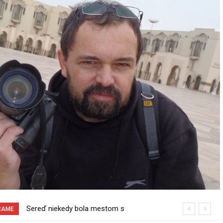
Sereď niekedy bola mestom s
ČAME
výborným napojením na hromadnú