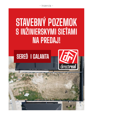
- Inzercia -