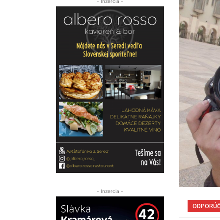
- Inzercia -
- Inzercia -
ODPORÚ