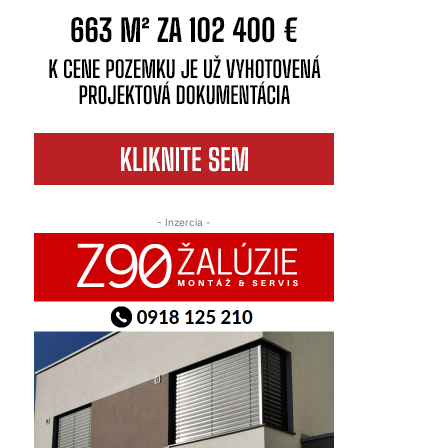
- Inzercia -