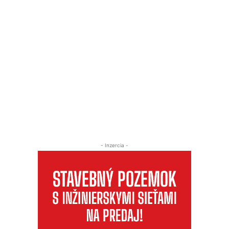
- Inzercia -