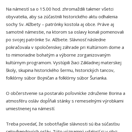
Na námestí sa o 15.00 hod. zhromaždili takmer všetci
obyvatelia, aby sa zúčastnili historického aktu odhalenia
sochy Sv. Alžbety – patrónky kostola aj obce. Práve aj
samotné námestie, na ktorom sa oslavy konali pomenovali
po svojej patrónke Sv. Alžbete. Slávnosť následne
pokračovala v spoločenskej záhrade pri Kultúrnom dome a
to mimoriadne bohatým a výborne zorganizovaným
kultúrnym programom. Vystúpili žiaci Základnej materskej
školy, skupina historického šermu, historických tancov,
folklórny súbor Bojničan a folklórny súbor Šurianka.
O občerstvenie sa postaralo poľovnícke združenie Borina a
atmosféru osláv dopĺňali stánky s remeselnými výrobkami
umiestnenej na námestí.
Treba povedať, že sobotňajšie slávnosti sú iba súčasťou
celovíkendových osláv. Túto významnú udalosť si v obci