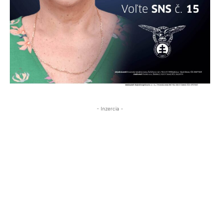
- Inzercia -