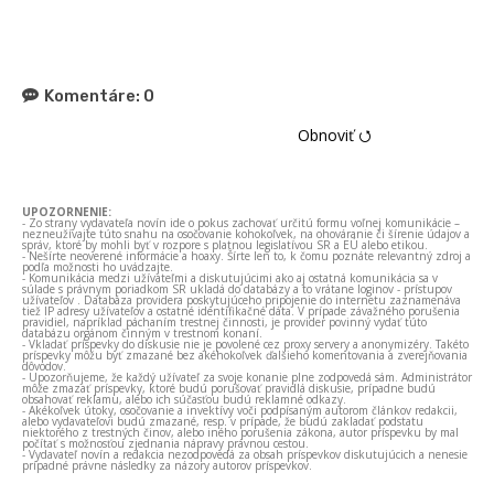
Komentáre:
0
Obnoviť ⭯
UPOZORNENIE:
- Zo strany vydavateľa novín ide o pokus zachovať určitú formu voľnej komunikácie –
nezneužívajte túto snahu na osočovanie kohokoľvek, na ohováranie či šírenie údajov a
správ, ktoré by mohli byť v rozpore s platnou legislatívou SR a EÚ alebo etikou.
- Nešírte neoverené informácie a hoaxy. Šírte len to, k čomu poznáte relevantný zdroj a
podľa možnosti ho uvádzajte.
- Komunikácia medzi užívateľmi a diskutujúcimi ako aj ostatná komunikácia sa v
súlade s právnym poriadkom SR ukladá do databázy a to vrátane loginov - prístupov
užívateľov . Databáza providera poskytujúceho pripojenie do internetu zaznamenáva
tiež IP adresy užívateľov a ostatné identifikačné dáta. V prípade závažného porušenia
pravidiel, napríklad páchaním trestnej činnosti, je provider povinný vydať túto
databázu orgánom činným v trestnom konaní.
- Vkladať príspevky do diskusie nie je povolené cez proxy servery a anonymizéry. Takéto
príspevky môžu byť zmazané bez akéhokoľvek ďalšieho komentovania a zverejňovania
dôvodov.
- Upozorňujeme, že každý užívateľ za svoje konanie plne zodpovedá sám. Administrátor
môže zmazať príspevky, ktoré budú porušovať pravidlá diskusie, prípadne budú
obsahovať reklamu, alebo ich súčasťou budú reklamné odkazy.
- Akékoľvek útoky, osočovanie a invektívy voči podpísaným autorom článkov redakcii,
alebo vydavateľovi budú zmazané, resp. v prípade, že budú zakladať podstatu
niektorého z trestných činov, alebo iného porušenia zákona, autor príspevku by mal
počítať s možnosťou zjednania nápravy právnou cestou.
- Vydavateľ novín a redakcia nezodpovedá za obsah príspevkov diskutujúcich a nenesie
prípadné právne následky za názory autorov príspevkov.