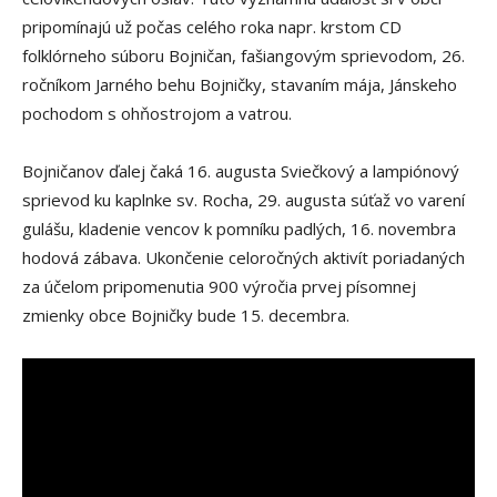
pripomínajú už počas celého roka napr. krstom CD
folklórneho súboru Bojničan, fašiangovým sprievodom, 26.
ročníkom Jarného behu Bojničky, stavaním mája, Jánskeho
pochodom s ohňostrojom a vatrou.
Bojničanov ďalej čaká 16. augusta Sviečkový a lampiónový
sprievod ku kaplnke sv. Rocha, 29. augusta súťaž vo varení
gulášu, kladenie vencov k pomníku padlých, 16. novembra
hodová zábava. Ukončenie celoročných aktivít poriadaných
za účelom pripomenutia 900 výročia prvej písomnej
zmienky obce Bojničky bude 15. decembra.