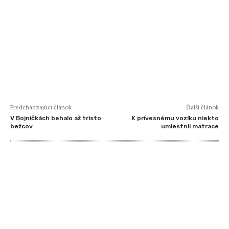
Predchádzajúci článok
Ďalší článok
V Bojničkách behalo až tristo
K prívesnému vozíku niekto
bežcov
umiestnil matrace