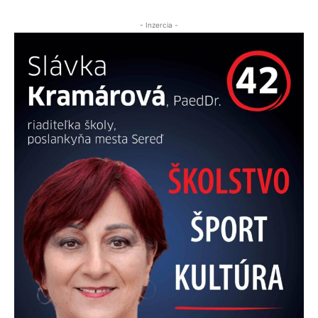
- Inzercia -