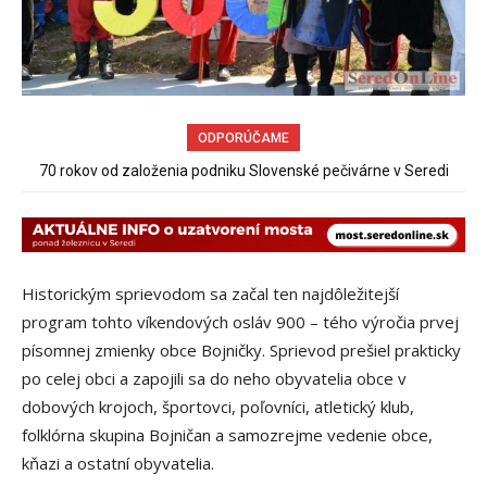
ODPORÚČAME
70 rokov od založenia podniku Slovenské pečivárne v Seredi
Obchádzka rozpadajúceho sa už uzatvoreného mosta ponad
železnicu spôsobuje nadmerné opotrebovanie ďalších ciest
Historickým sprievodom sa začal ten najdôležitejší
program tohto víkendových osláv 900 – tého výročia prvej
písomnej zmienky obce Bojničky. Sprievod prešiel prakticky
po celej obci a zapojili sa do neho obyvatelia obce v
dobových krojoch, športovci, poľovníci, atletický klub,
folklórna skupina Bojničan a samozrejme vedenie obce,
kňazi a ostatní obyvatelia.