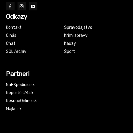
Odkazy
Kontakt
Spravodajstvo
O nás
Krimi správy
Chat
Kauzy
SOL Archív
Šport
Partneri
NaEXpedíciu.sk
Reportér24.sk
RescueOnline.sk
Majko.sk