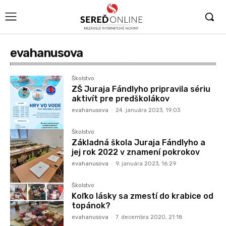
evahanusova
Školstvo
ZŠ Juraja Fándlyho pripravila sériu
aktivít pre predškolákov
evahanusova
-
24. januára 2023, 19:03
Školstvo
Základná škola Juraja Fándlyho a
jej rok 2022 v znamení pokrokov
evahanusova
-
9. januára 2023, 16:29
Školstvo
Koľko lásky sa zmestí do krabice od
topánok?
evahanusova
-
7. decembra 2020, 21:18