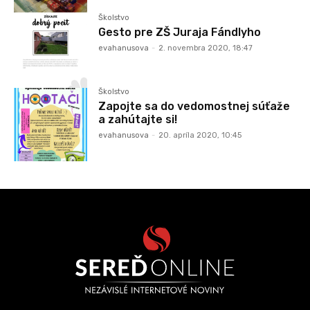
Školstvo
Gesto pre ZŠ Juraja Fándlyho
evahanusova
-
2. novembra 2020, 18:47
Školstvo
Zapojte sa do vedomostnej súťaže
a zahútajte si!
evahanusova
-
20. apríla 2020, 10:45